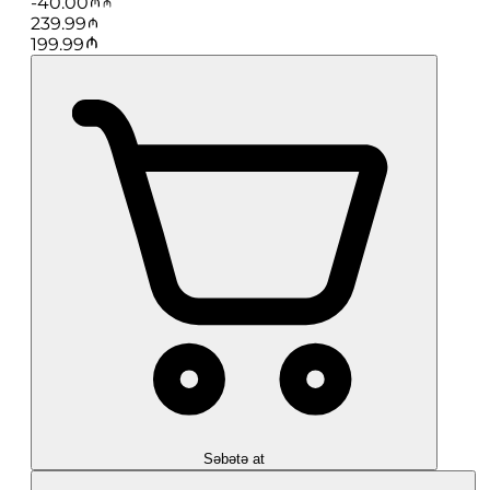
-
40.00
239.99
199.99
Səbətə at