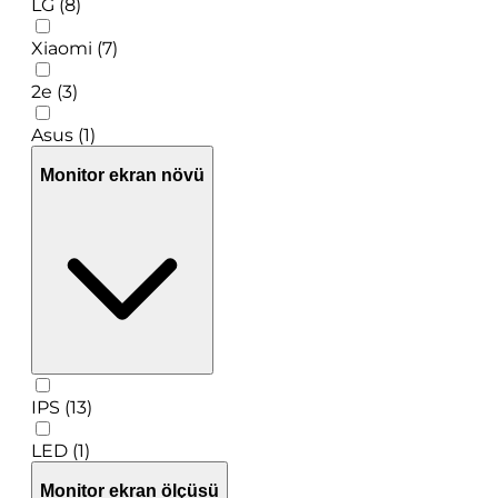
LG (8)
Xiaomi (7)
2e (3)
Asus (1)
Monitor ekran növü
IPS (13)
LED (1)
Monitor ekran ölçüsü