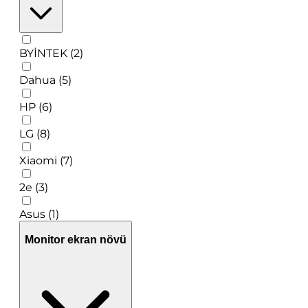
BYİNTEK (2)
Dahua (5)
HP (6)
LG (8)
Xiaomi (7)
2e (3)
Asus (1)
Monitor ekran növü