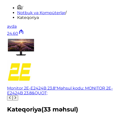
/
Notbuk və Kompüterlər
/
Kateqoriya
ayda
24
.
60
Monitor 2E-E2424B 23.8"
Məhsul kodu: MONITOR 2E-
E2424B 23.8&QUOT;
Kateqoriya
(
33
məhsul
)