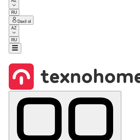
AZ
RU
Daxil ol
AZ
RU