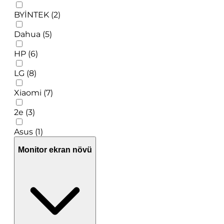
BYİNTEK (2)
Dahua (5)
HP (6)
LG (8)
Xiaomi (7)
2e (3)
Asus (1)
Monitor ekran növü