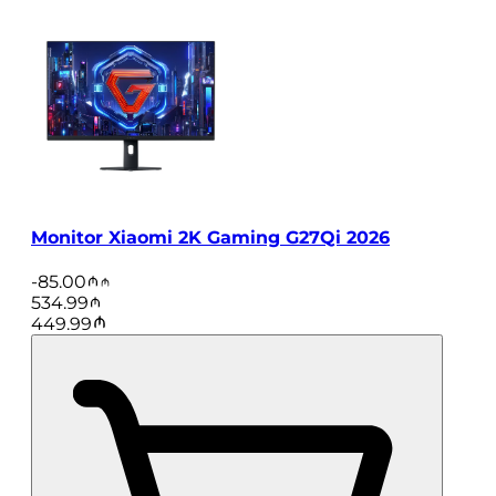
Monitor Xiaomi 2K Gaming G27Qi 2026
-
85.00
534.99
449.99