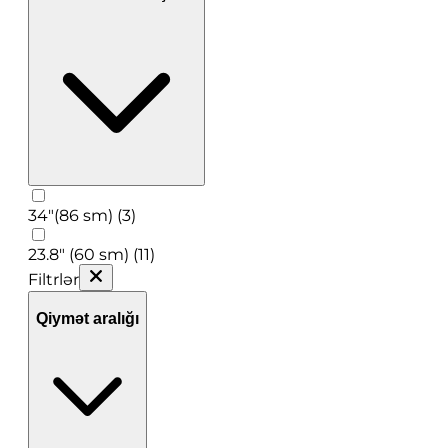
34"(86 sm) (3)
23.8" (60 sm) (11)
Filtrlər
Qiymət aralığı