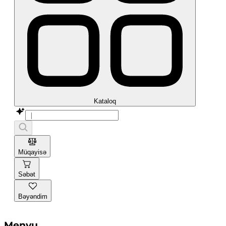
Kataloq
Müqayisə
Səbət
Bəyəndim
Menyu