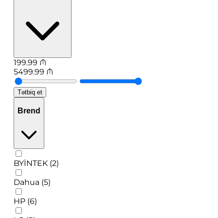
199.99
₼
5499.99
₼
Tətbiq et
Brend
BYİNTEK (2)
Dahua (5)
HP (6)