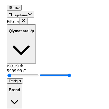
Filter
Çeşidləmə
Filtrlər
Qiymət aralığı
199.99
₼
5499.99
₼
Tətbiq et
Brend