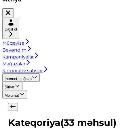
Daxil ol
Müqayisə
Bəyəndim
Kampaniyalar
Mağazalar
Korporativ satışlar
İnternet mağaza
Şirkət
Məlumat
Kateqoriya
(
33
məhsul
)