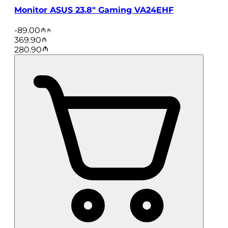
Monitor ASUS 23.8" Gaming VA24EHF
-
89.00
369.90
280.90