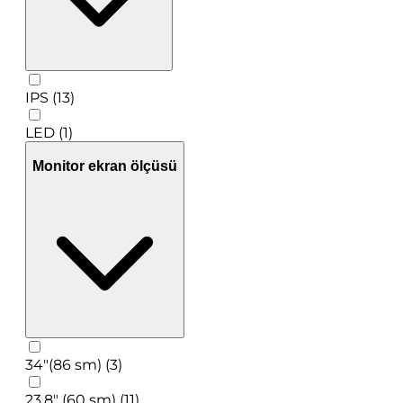
IPS (13)
LED (1)
Monitor ekran ölçüsü
34"(86 sm) (3)
23.8" (60 sm) (11)