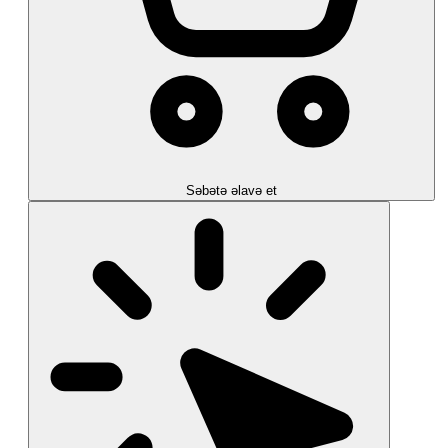
Səbətə əlavə et