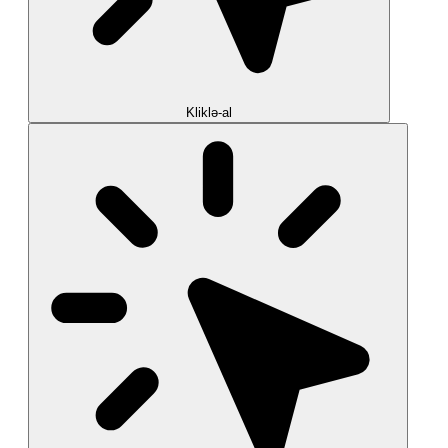
Kliklə-al