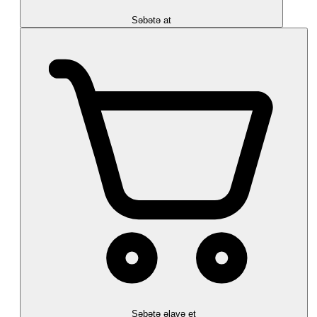
Səbətə at
Səbətə əlavə et