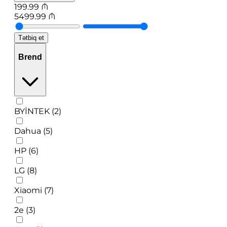
199.99
₼
5499.99
₼
Tətbiq et
Brend
BYİNTEK (2)
Dahua (5)
HP (6)
LG (8)
Xiaomi (7)
2e (3)