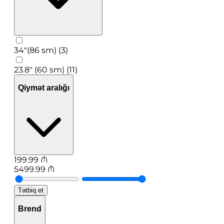
34"(86 sm) (3)
23.8" (60 sm) (11)
Qiymət aralığı
199.99
₼
5499.99
₼
Tətbiq et
Brend