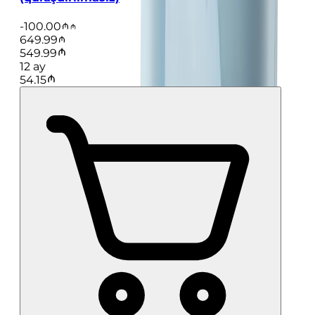
-
100.00
649.99
549.99
12
ay
54.15