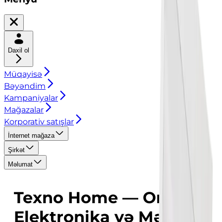
Daxil ol
Müqayisə
Bəyəndim
Kampaniyalar
Mağazalar
Korporativ satışlar
İnternet mağaza
Şirkət
Məlumat
Texno Home — Onlayn
Elektronika və Məişət