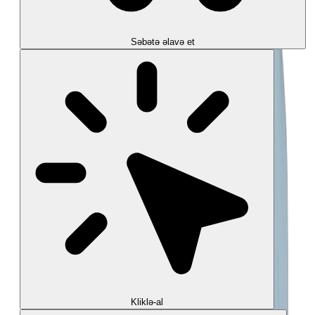
Səbətə əlavə et
Kliklə-al