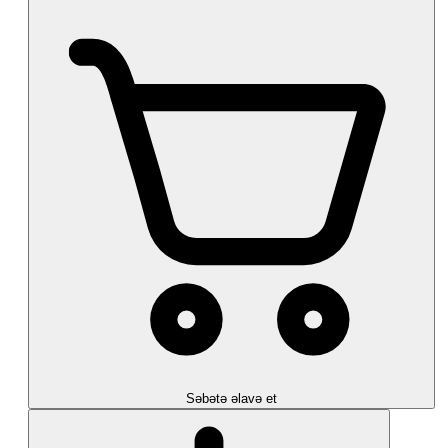
Səbətə əlavə et