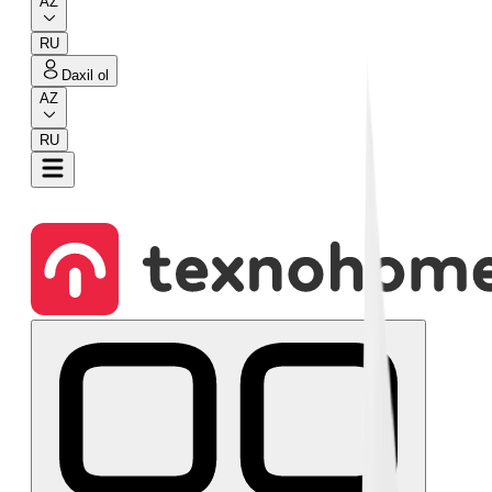
AZ
RU
Daxil ol
AZ
RU