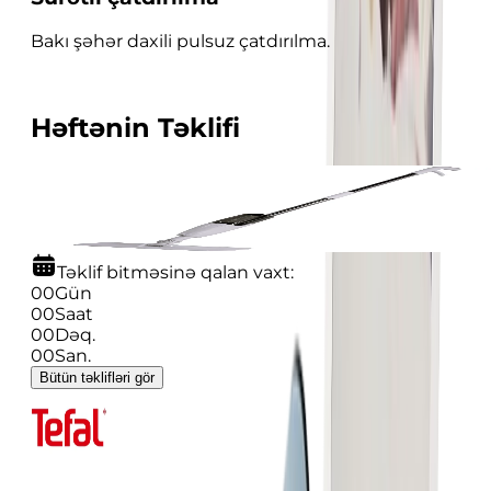
Bakı şəhər daxili pulsuz çatdırılma.
Həftənin Təklifi
-
40
%
Sprey Mop Deerma TB500
49.99
29.99
Təklif bitməsinə qalan vaxt:
00
Gün
00
Saat
00
Dəq.
00
San.
Bütün təklifləri gör