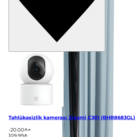
Təhlükəsizlik kamerası Xiaomi C301 (BHR8683GL)
-
20.00
109.99