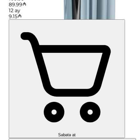
89.99
12
ay
9.15
Səbətə at