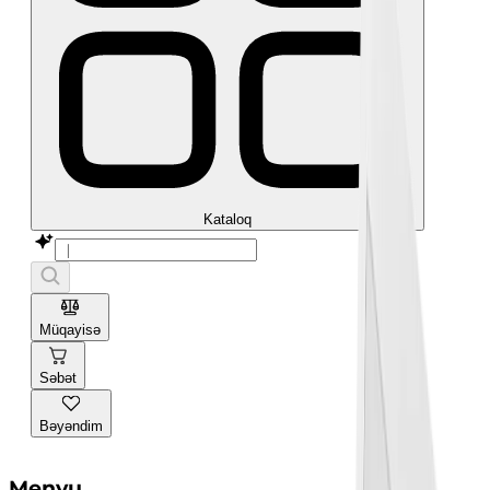
Kataloq
Müqayisə
Səbət
Bəyəndim
Menyu