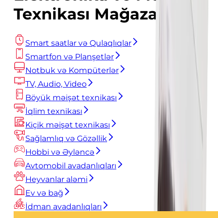
Texnikası Mağazası
Smart saatlar və Qulaqlıqlar
Smartfon və Planşetlər
Notbuk və Kompüterlər
TV, Audio, Video
Böyük məişət texnikası
İqlim texnikası
Kiçik məişət texnikası
Sağlamlıq və Gözəllik
Hobbi və Əyləncə
Avtomobil avadanlıqları
Heyvanlar aləmi
Ev və bağ
İdman avadanlıqları