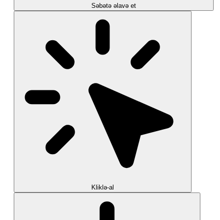
Səbətə əlavə et
Kliklə-al