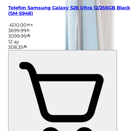
Telefon Samsung Galaxy S26 Ultra 12/256GB Black
(SM-S948)
-
600.00
3699.99
3099.99
12
ay
308.35