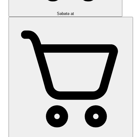
Səbətə at