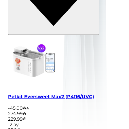
Petkit Eversweet Max2 (P4116/UVC)
-
45.00
274.99
229.99
12
ay