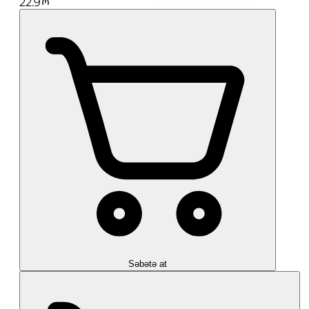
22.9
Səbətə at