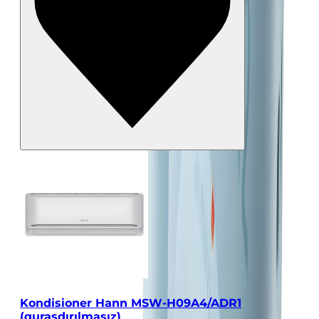
Kondisioner Hann MSW-H09A4/ADR1
(quraşdırılmasız)