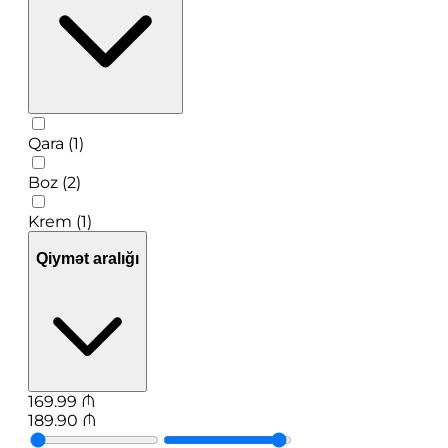
Qara (1)
Boz (2)
Krem (1)
Qiymət aralığı
169.99
₼
189.90
₼