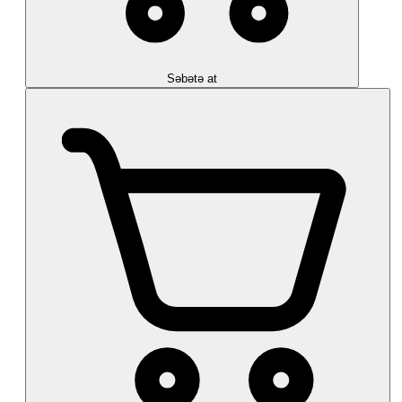
Səbətə at