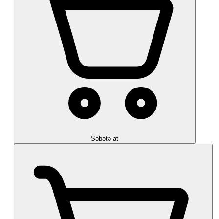
Səbətə at