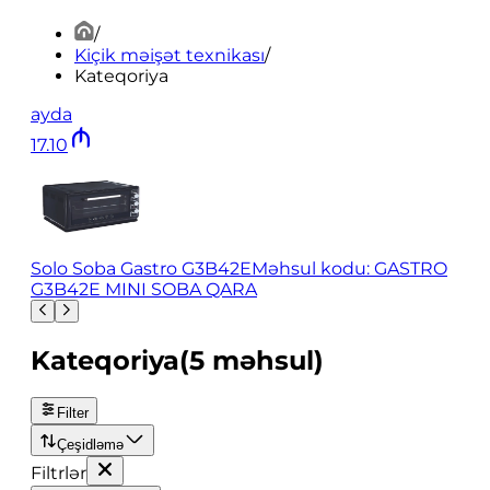
/
Kiçik məişət texnikası
/
Kateqoriya
ayda
17
.
10
Solo Soba Gastro G3B42E
Məhsul kodu: GASTRO
G3B42E MINI SOBA QARA
Kateqoriya
(
5
məhsul
)
Filter
Çeşidləmə
Filtrlər