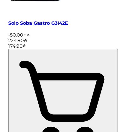
Solo Soba Gastro G3I42E
-
50.00
224.90
174.90