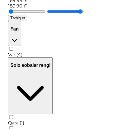
169.99
₼
189.90
₼
Tətbiq et
Fan
Var (4)
Solo sobalar rəngi
Qara (1)