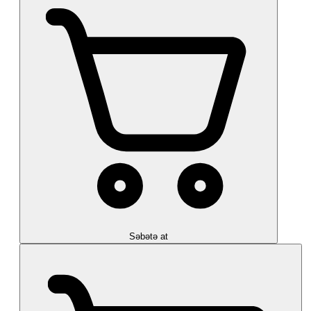
Səbətə at