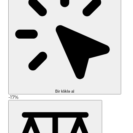
Bir kliklə al
-17%