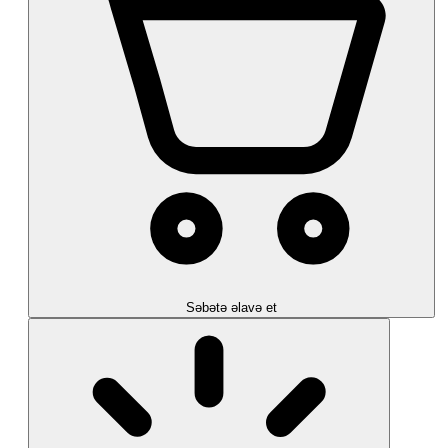
Səbətə əlavə et