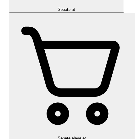
Səbətə at
Səbətə əlavə et