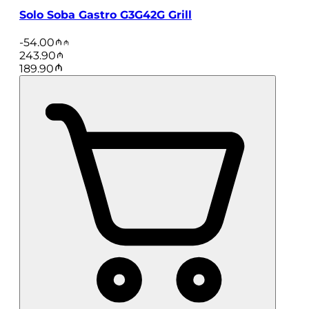
Solo Soba Gastro G3G42G Grill
-
54.00
243.90
189.90