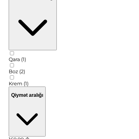
Qara (1)
Boz (2)
Krem (1)
Qiymət aralığı