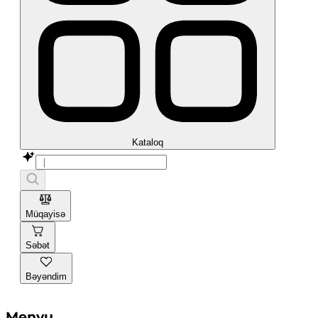
Kataloq
Müqayisə
Səbət
Bəyəndim
Menyu