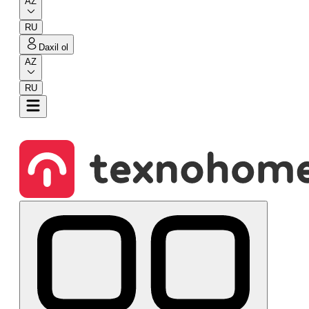
AZ
RU
Daxil ol
AZ
RU