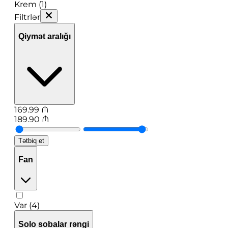
Krem (1)
Filtrlər
Qiymət aralığı
169.99
₼
189.90
₼
Tətbiq et
Fan
Var (4)
Solo sobalar rəngi