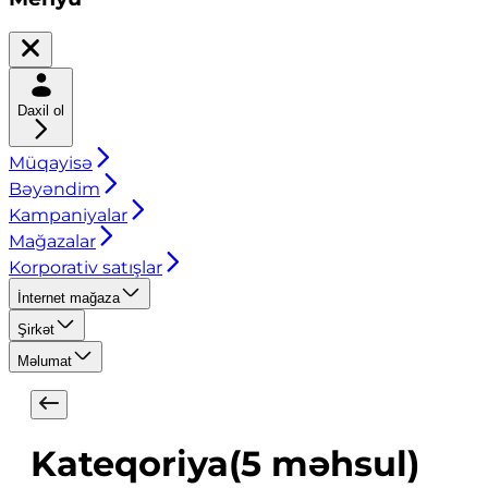
Daxil ol
Müqayisə
Bəyəndim
Kampaniyalar
Mağazalar
Korporativ satışlar
İnternet mağaza
Şirkət
Məlumat
Kateqoriya
(
5
məhsul
)