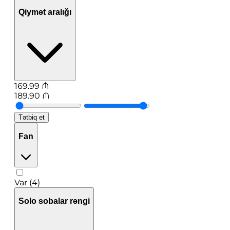
Qiymət aralığı
169.99
₼
189.90
₼
Tətbiq et
Fan
Var (4)
Solo sobalar rəngi