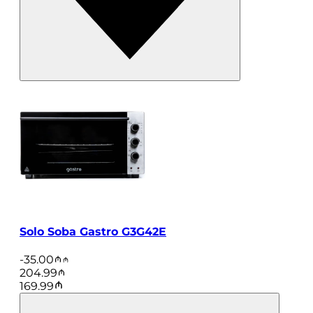
Solo Soba Gastro G3G42E
-
35.00
204.99
169.99