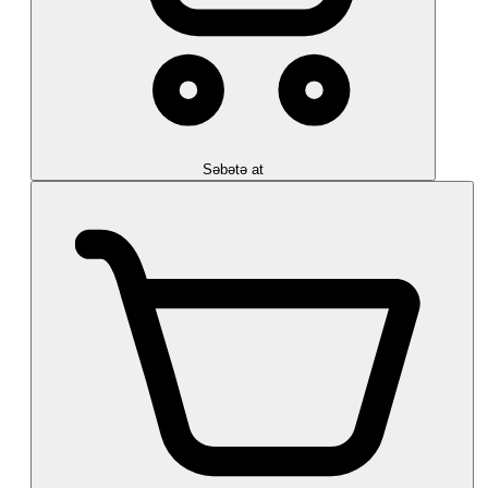
Səbətə at