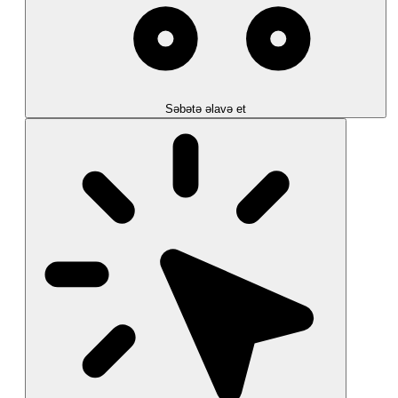
Səbətə əlavə et