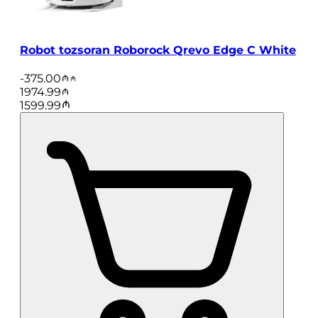
Robot tozsoran Roborock Qrevo Edge C White
-
375.00
1974.99
1599.99