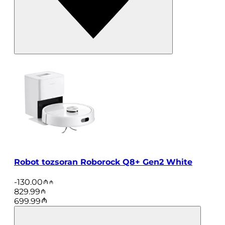
Robot tozsoran Roborock Q8+ Gen2 White
-
130.00
829.99
699.99