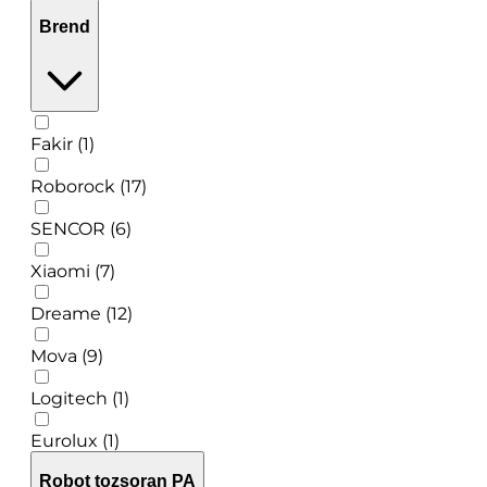
Brend
Fakir (1)
Roborock (17)
SENCOR (6)
Xiaomi (7)
Dreame (12)
Mova (9)
Logitech (1)
Eurolux (1)
Robot tozsoran PA