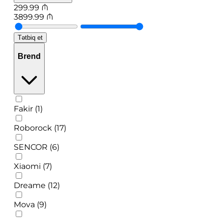
299.99
₼
3899.99
₼
Tətbiq et
Brend
Fakir (1)
Roborock (17)
SENCOR (6)
Xiaomi (7)
Dreame (12)
Mova (9)