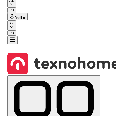
AZ
RU
Daxil ol
AZ
RU