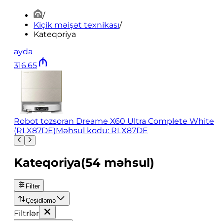
/
Kiçik məişət texnikası
/
Kateqoriya
ayda
316
.
65
Robot tozsoran Dreame X60 Ultra Complete White
(RLX87DE)
Məhsul kodu: RLX87DE
Kateqoriya
(
54
məhsul
)
Filter
Çeşidləmə
Filtrlər