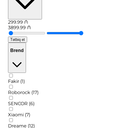
299.99
₼
3899.99
₼
Tətbiq et
Brend
Fakir (1)
Roborock (17)
SENCOR (6)
Xiaomi (7)
Dreame (12)