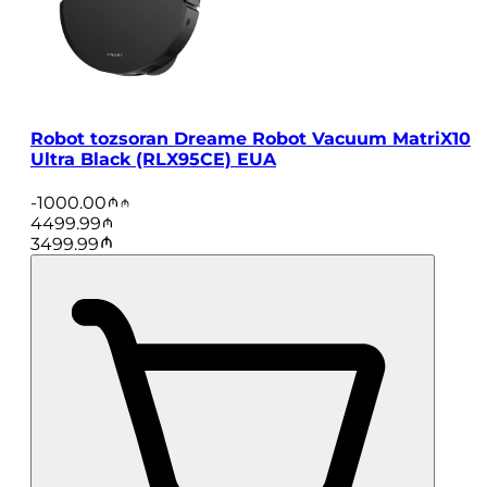
Robot tozsoran Dreame Robot Vacuum MatriX10
Ultra Black (RLX95CE) EUA
-
1000.00
4499.99
3499.99