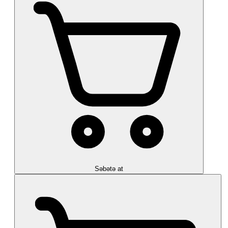
Səbətə at