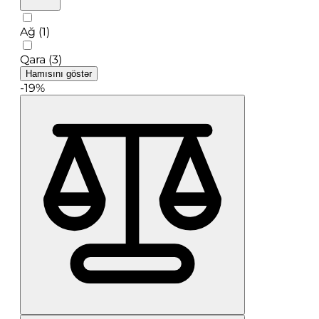
Ağ (1)
Qara (3)
Hamısını göstər
-19%