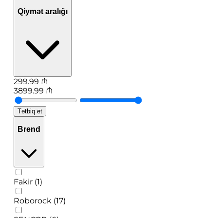
Qiymət aralığı
299.99
₼
3899.99
₼
Tətbiq et
Brend
Fakir (1)
Roborock (17)