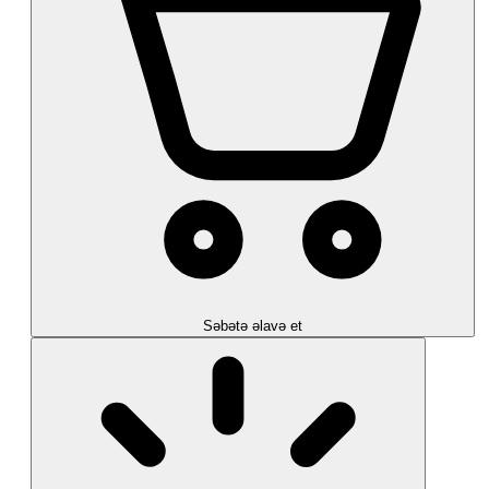
Səbətə əlavə et