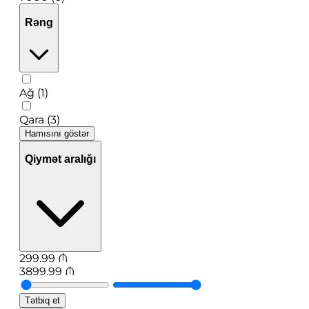
Rəng
Ağ (1)
Qara (3)
Hamısını göstər
Qiymət aralığı
299.99
₼
3899.99
₼
Tətbiq et