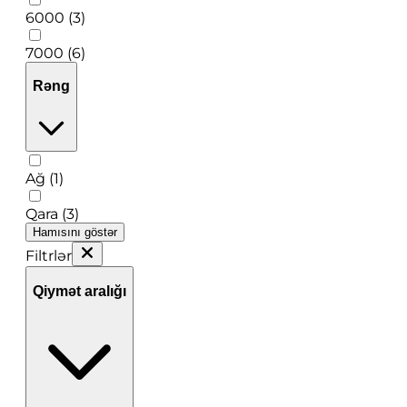
6000 (3)
7000 (6)
Rəng
Ağ (1)
Qara (3)
Hamısını göstər
Filtrlər
Qiymət aralığı