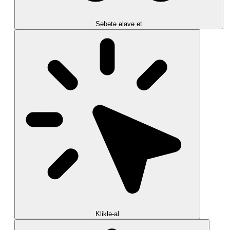
Səbətə əlavə et
Kliklə-al