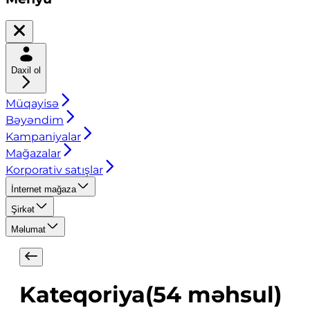
Daxil ol
Müqayisə
Bəyəndim
Kampaniyalar
Mağazalar
Korporativ satışlar
İnternet mağaza
Şirkət
Məlumat
Kateqoriya
(
54
məhsul
)