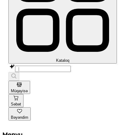
Kataloq
Müqayisə
Səbət
Bəyəndim
Menyu