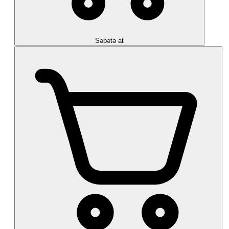
Səbətə at