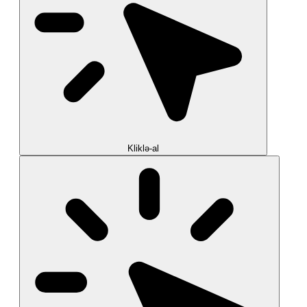
Kliklə-al