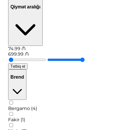
Qiymət aralığı
74.99
₼
699.99
₼
Tətbiq et
Brend
Bergamo (4)
Fakir (1)