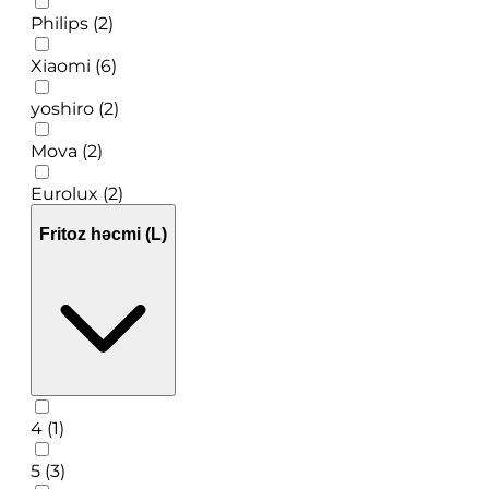
Philips (2)
Xiaomi (6)
yoshiro (2)
Mova (2)
Eurolux (2)
Fritoz həcmi (L)
4 (1)
5 (3)