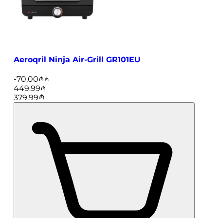
Aeroqril Ninja Air-Grill GR101EU
-
70.00
449.99
379.99