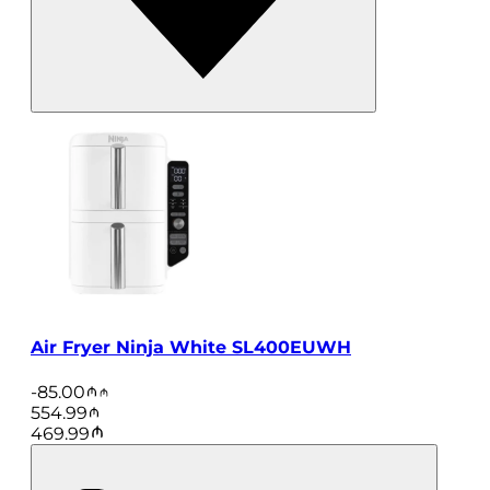
Air Fryer Ninja White SL400EUWH
-
85.00
554.99
469.99