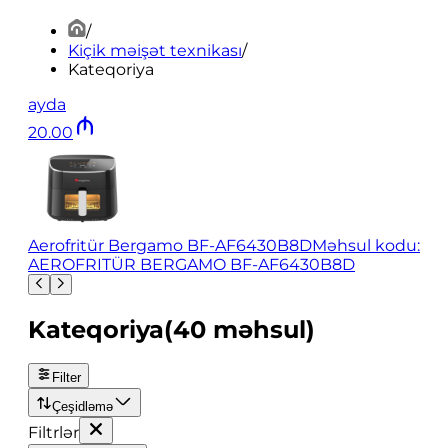
/
Kiçik məişət texnikası
/
Kateqoriya
ayda
20
.
00
Aerofritür Bergamo BF-AF6430B8D
Məhsul kodu:
AEROFRITÜR BERGAMO BF-AF6430B8D
Kateqoriya
(
40
məhsul
)
Filter
Çeşidləmə
Filtrlər