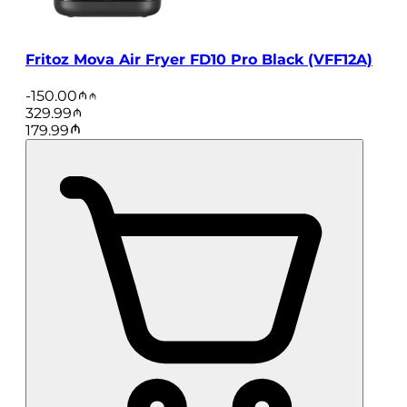
Fritoz Mova Air Fryer FD10 Pro Black (VFF12A)
-
150.00
329.99
179.99