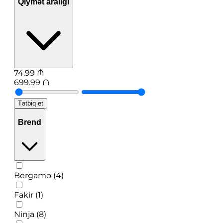
Qiymət aralığı
74.99
₼
699.99
₼
Tətbiq et
Brend
Bergamo (4)
Fakir (1)
Ninja (8)