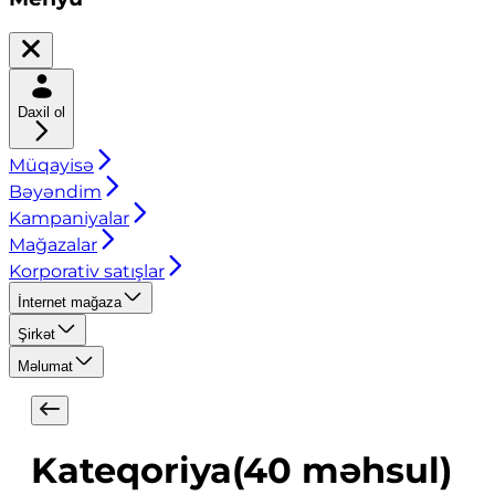
Daxil ol
Müqayisə
Bəyəndim
Kampaniyalar
Mağazalar
Korporativ satışlar
İnternet mağaza
Şirkət
Məlumat
Kateqoriya
(
40
məhsul
)