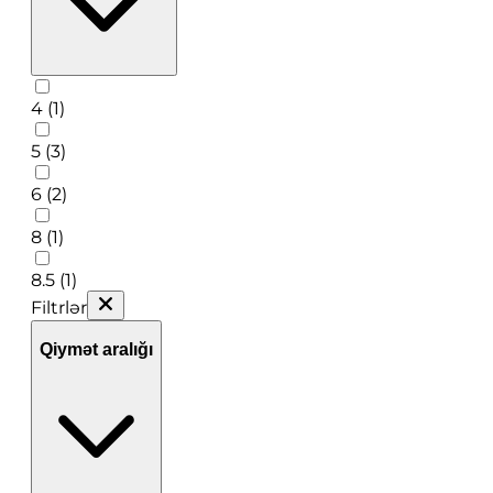
4 (1)
5 (3)
6 (2)
8 (1)
8.5 (1)
Filtrlər
Qiymət aralığı