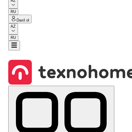
AZ
RU
Daxil ol
AZ
RU