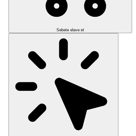
Səbətə əlavə et