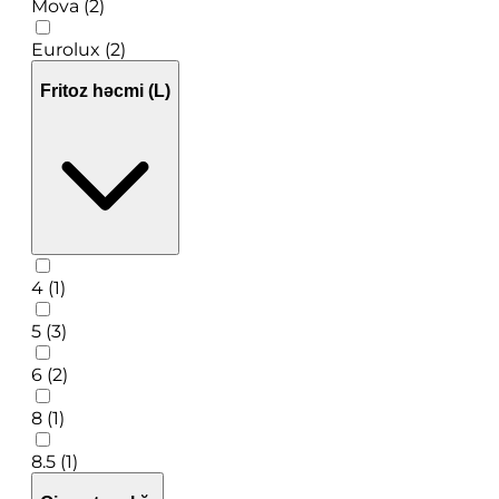
Mova (2)
Eurolux (2)
Fritoz həcmi (L)
4 (1)
5 (3)
6 (2)
8 (1)
8.5 (1)