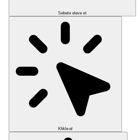
Səbətə əlavə et
Kliklə-al