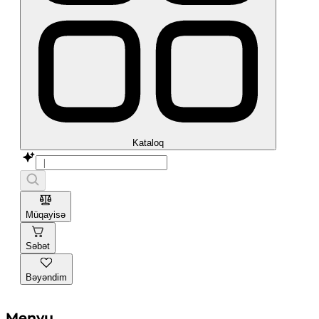
Kataloq
Müqayisə
Səbət
Bəyəndim
Menyu