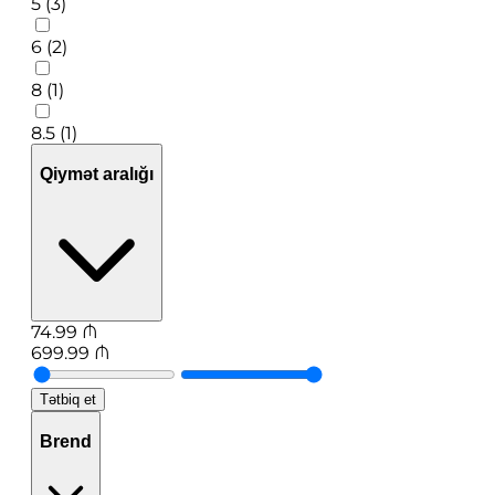
5 (3)
6 (2)
8 (1)
8.5 (1)
Qiymət aralığı
74.99
₼
699.99
₼
Tətbiq et
Brend