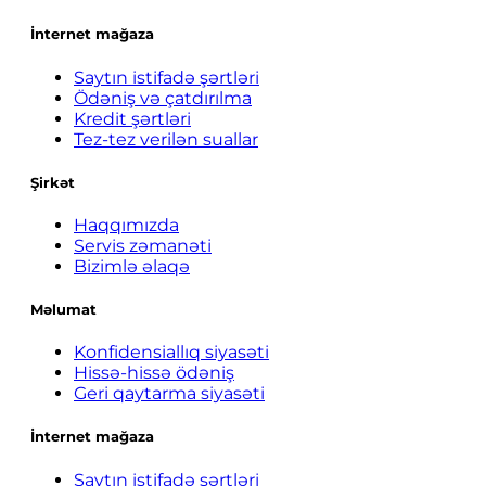
İnternet mağaza
Saytın istifadə şərtləri
Ödəniş və çatdırılma
Kredit şərtləri
Tez-tez verilən suallar
Şirkət
Haqqımızda
Servis zəmanəti
Bizimlə əlaqə
Məlumat
Konfidensiallıq siyasəti
Hissə-hissə ödəniş
Geri qaytarma siyasəti
İnternet mağaza
Saytın istifadə şərtləri