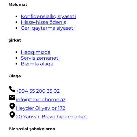
Məlumat
Konfidensiallıq siyasəti
Hissə-hissə ödəniş
Geri qaytarma siyasəti
Şirkət
Haqqımızda
Servis zəmanəti
Bizimlə əlaqə
Əlaqə
+994 55 200 35 02
info@texnohome.az
Heydər Əliyev pr 172
20 Yanvar, Bravo hipermarket
Biz sosial şəbəkələrdə