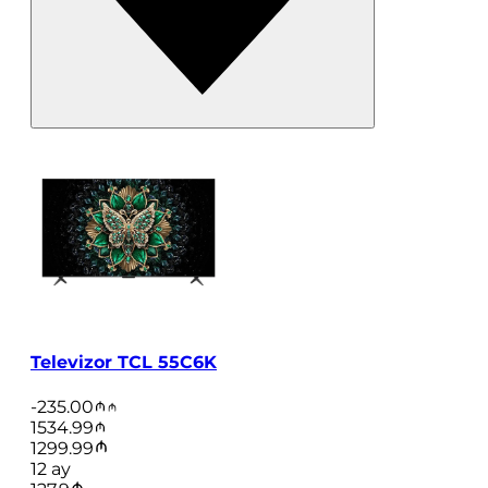
Televizor TCL 55C6K
-
235.00
1534.99
1299.99
12
ay