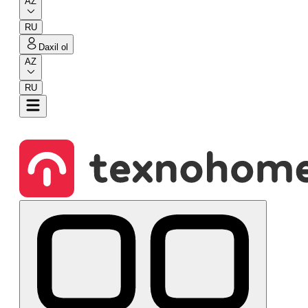
AZ
RU
Daxil ol
AZ
RU