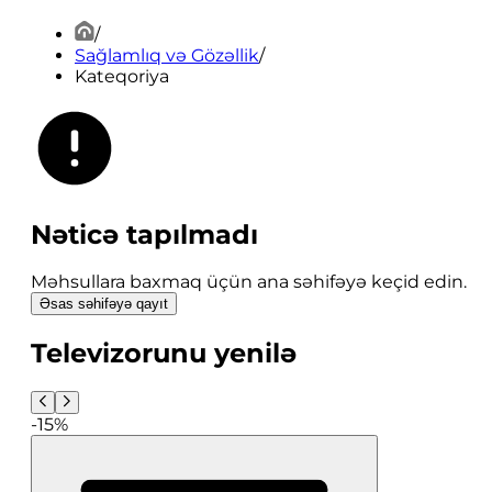
/
Sağlamlıq və Gözəllik
/
Kateqoriya
Nəticə tapılmadı
Məhsullara baxmaq üçün ana səhifəyə keçid edin.
Əsas səhifəyə qayıt
Televizorunu yenilə
-15%