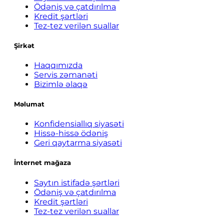
Ödəniş və çatdırılma
Kredit şərtləri
Tez-tez verilən suallar
Şirkət
Haqqımızda
Servis zəmanəti
Bizimlə əlaqə
Məlumat
Konfidensiallıq siyasəti
Hissə-hissə ödəniş
Geri qaytarma siyasəti
İnternet mağaza
Saytın istifadə şərtləri
Ödəniş və çatdırılma
Kredit şərtləri
Tez-tez verilən suallar