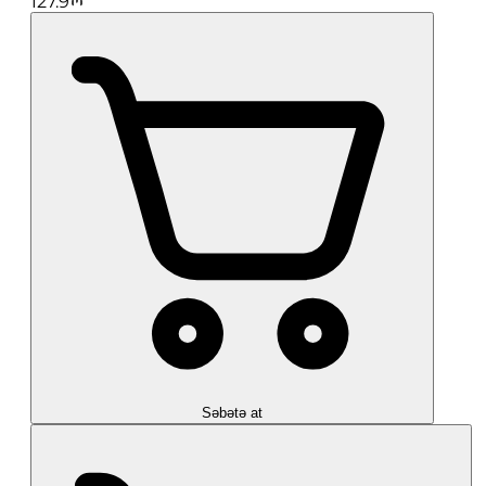
127.9
Səbətə at