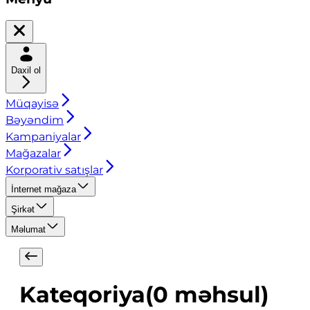
Daxil ol
Müqayisə
Bəyəndim
Kampaniyalar
Mağazalar
Korporativ satışlar
İnternet mağaza
Şirkət
Məlumat
Kateqoriya
(
0
məhsul
)