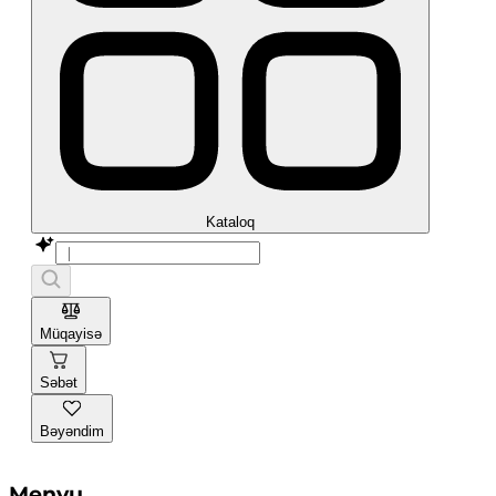
Kataloq
Müqayisə
Səbət
Bəyəndim
Menyu