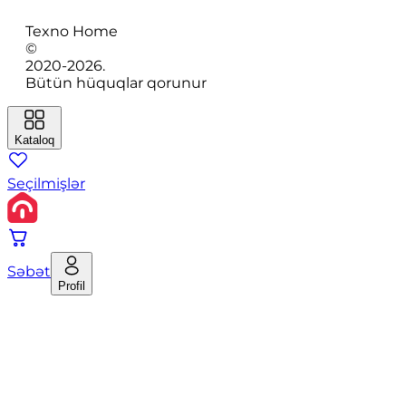
Texno Home
©
2020-
2026
.
Bütün hüquqlar qorunur
Kataloq
Seçilmişlər
Səbət
Profil