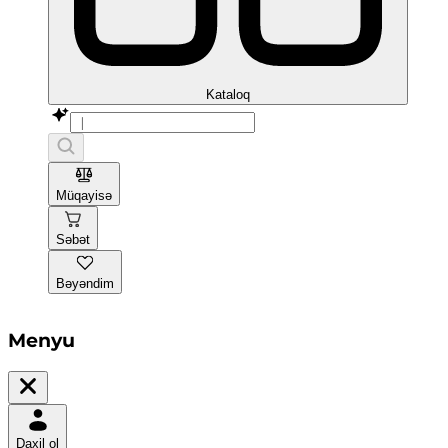
Kataloq
Müqayisə
Səbət
Bəyəndim
Menyu
Daxil ol