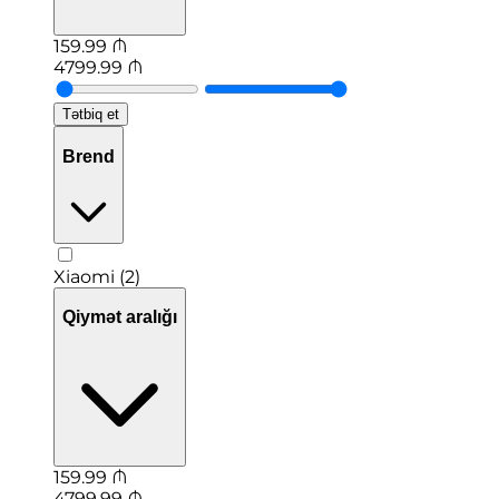
159.99
₼
4799.99
₼
Tətbiq et
Brend
Xiaomi (2)
Qiymət aralığı
159.99
₼
4799.99
₼