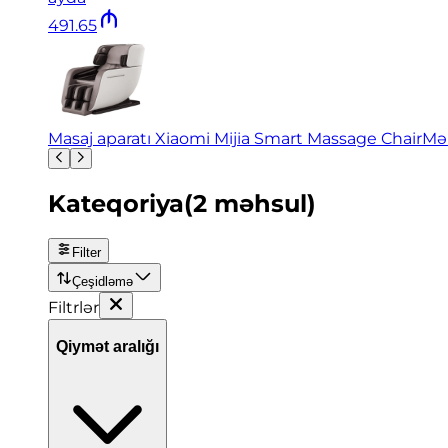
491
.
65
Masaj aparatı Xiaomi Mijia Smart Massage Chair
Mə
Kateqoriya
(
2
məhsul
)
Filter
Çeşidləmə
Filtrlər
Qiymət aralığı