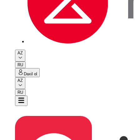
AZ
RU
Daxil ol
AZ
RU