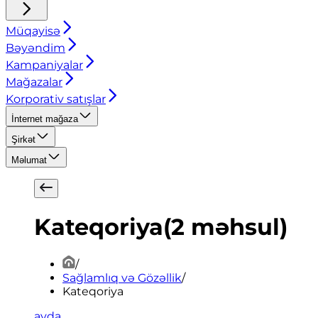
Müqayisə
Bəyəndim
Kampaniyalar
Mağazalar
Korporativ satışlar
İnternet mağaza
Şirkət
Məlumat
Kateqoriya
(
2
məhsul
)
/
Sağlamlıq və Gözəllik
/
Kateqoriya
ayda