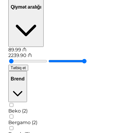
Qiymət aralığı
89.99
₼
2239.90
₼
Tətbiq et
Brend
Beko (2)
Bergamo (2)