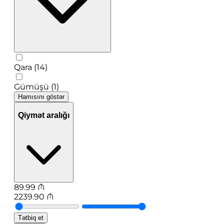
Qara (14)
Gümüşü (1)
Hamısını göstər
Qiymət aralığı
89.99
₼
2239.90
₼
Tətbiq et