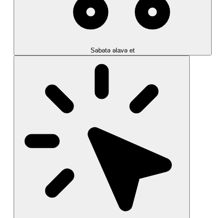
Səbətə əlavə et