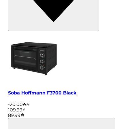
Soba Hoffmann F3700 Black
-
20.00
109.99
89.99