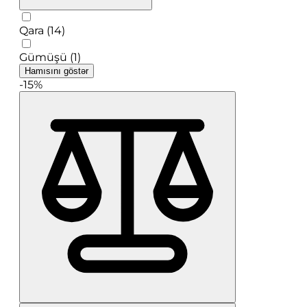
Qara (14)
Gümüşü (1)
Hamısını göstər
-15%