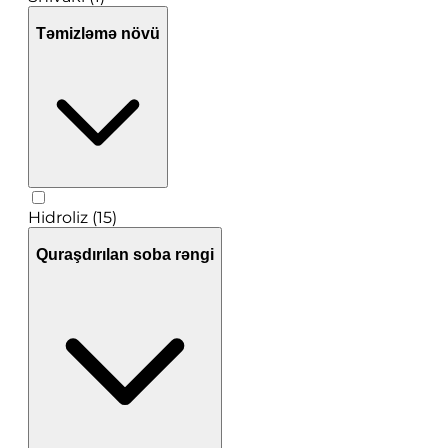
Təmizləmə növü
Hidroliz (15)
Quraşdırılan soba rəngi