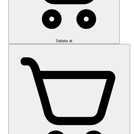
Səbətə at