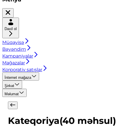
Daxil ol
Müqayisə
Bəyəndim
Kampaniyalar
Mağazalar
Korporativ satışlar
İnternet mağaza
Şirkət
Məlumat
Kateqoriya
(
40
məhsul
)