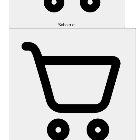
Səbətə at