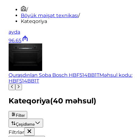
/
Böyük məişət texnikası
/
Kateqoriya
ayda
96
.
65
Quraşdırılan Soba Bosch HBF514BB1T
Məhsul kodu:
HBF514BB1T
Kateqoriya
(
40
məhsul
)
Filter
Çeşidləmə
Filtrlər