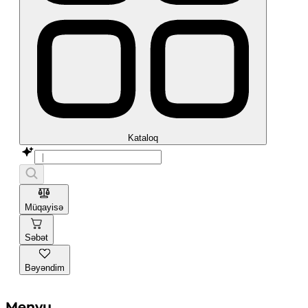
Kataloq
Müqayisə
Səbət
Bəyəndim
Menyu