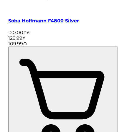
Soba Hoffmann F4800 Silver
-
20.00
129.99
109.99