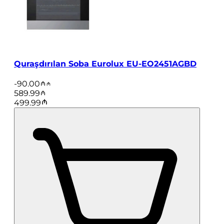
Quraşdırılan Soba Eurolux EU-EO2451AGBD
-
90.00
589.99
499.99