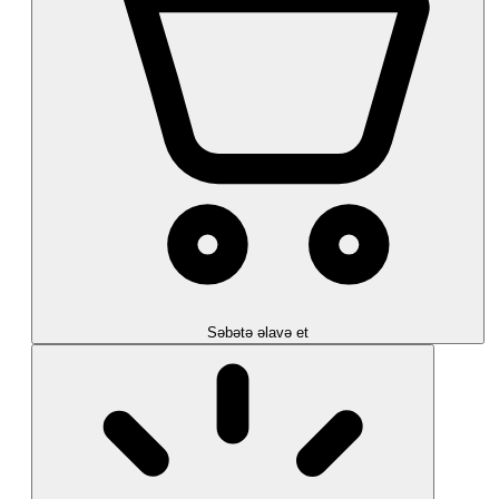
Səbətə əlavə et