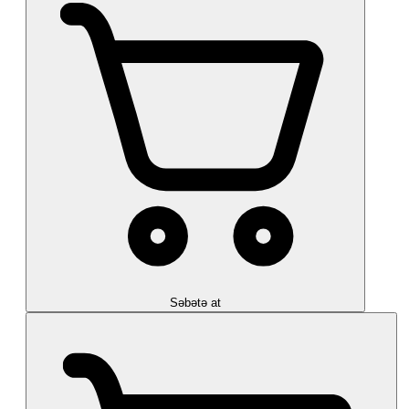
Səbətə at