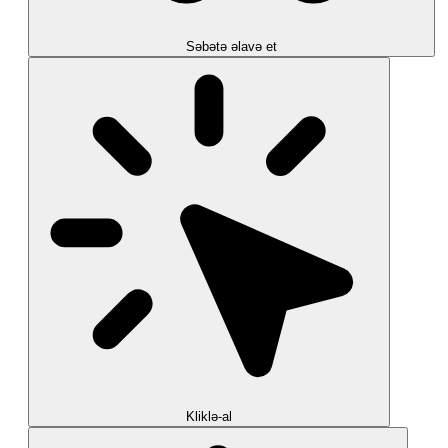
Səbətə əlavə et
Kliklə-al