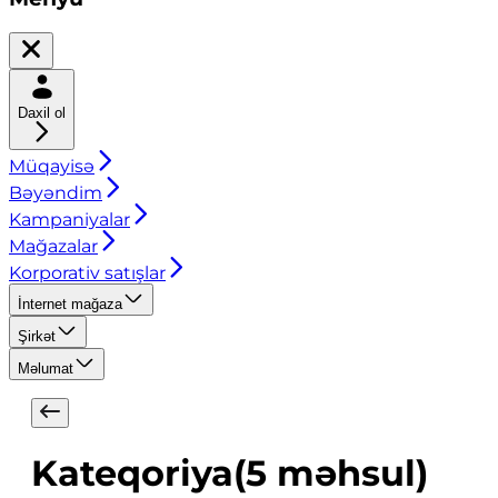
Daxil ol
Müqayisə
Bəyəndim
Kampaniyalar
Mağazalar
Korporativ satışlar
İnternet mağaza
Şirkət
Məlumat
Kateqoriya
(
5
məhsul
)