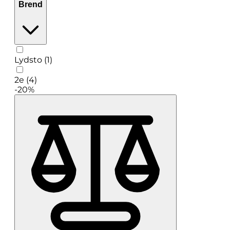
Brend
Lydsto (1)
2e (4)
-20%