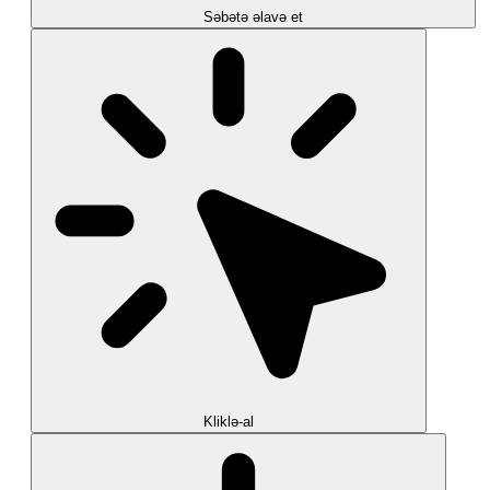
Səbətə əlavə et
Kliklə-al