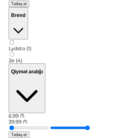
Tətbiq et
Brend
Lydsto (1)
2e (4)
Qiymət aralığı
6.99
₼
39.99
₼
Tətbiq et