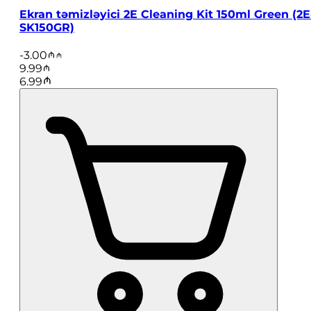
Ekran təmizləyici 2E Cleaning Kit 150ml Green (2E
SK150GR)
-
3.00
9.99
6.99