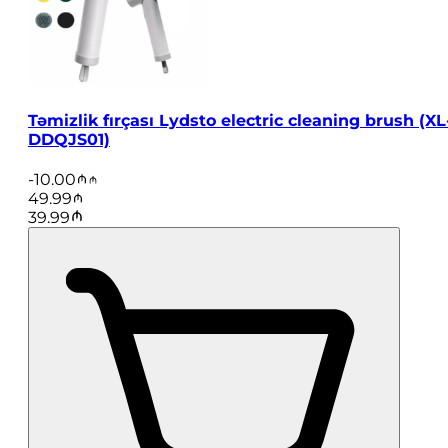
Təmizlik fırçası Lydsto electric cleaning brush (XL
DDQJS01)
-
10.00
49.99
39.99