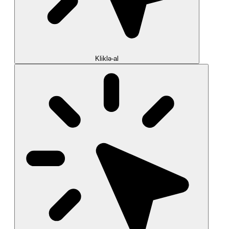
Kliklə-al