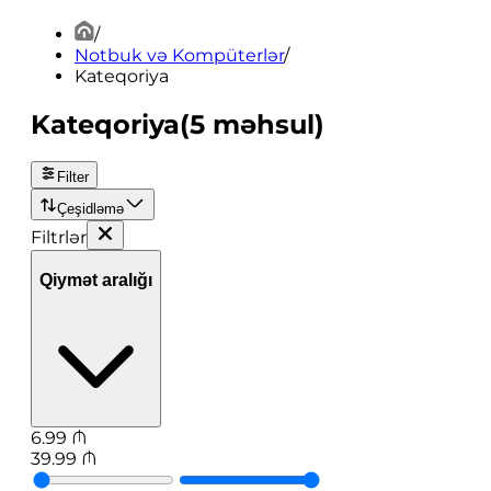
/
Notbuk və Kompüterlər
/
Kateqoriya
Kateqoriya
(
5
məhsul
)
Filter
Çeşidləmə
Filtrlər
Qiymət aralığı
6.99
₼
39.99
₼