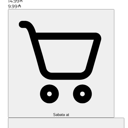
14.99
9.99
Səbətə at