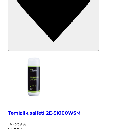
Təmizlik salfeti 2E-SK100WSM
-
5.00