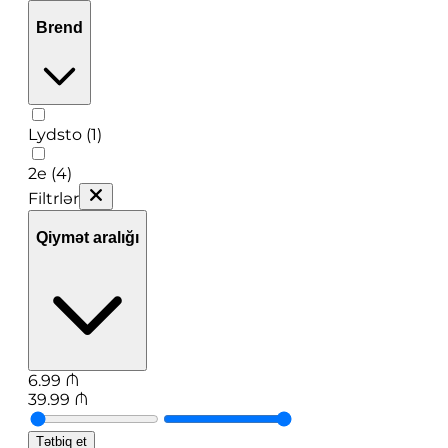
Brend
Lydsto (1)
2e (4)
Filtrlər
Qiymət aralığı
6.99
₼
39.99
₼
Tətbiq et