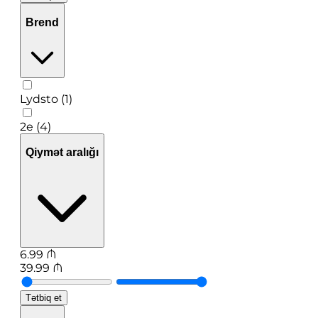
Brend
Lydsto (1)
2e (4)
Qiymət aralığı
6.99
₼
39.99
₼
Tətbiq et