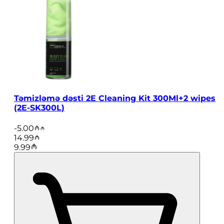
Təmizləmə dəsti 2E Cleaning Kit 300Ml+2 wipes
(2E-SK300L)
-
5.00
14.99
9.99