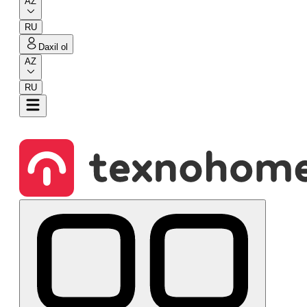
AZ
RU
Daxil ol
AZ
RU