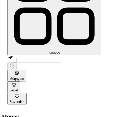
Kataloq
Müqayisə
Səbət
Bəyəndim
Menyu