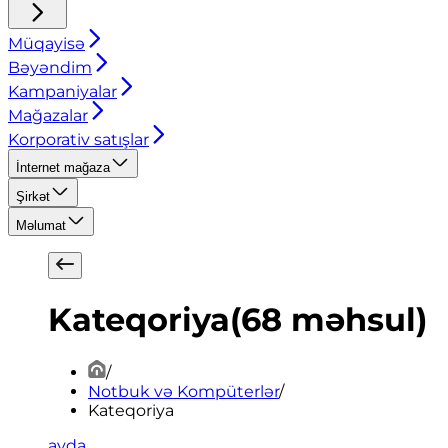
Müqayisə
Bəyəndim
Kampaniyalar
Mağazalar
Korporativ satışlar
İnternet mağaza
Şirkət
Məlumat
Kateqoriya
(
68
məhsul
)
/
Notbuk və Kompüterlər
/
Kateqoriya
ayda