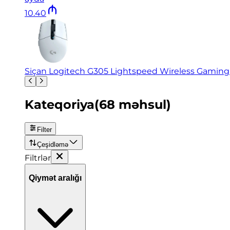
10
.
40
Siçan Logitech G305 Lightspeed Wireless Gamin
Kateqoriya
(
68
məhsul
)
Filter
Çeşidləmə
Filtrlər
Qiymət aralığı