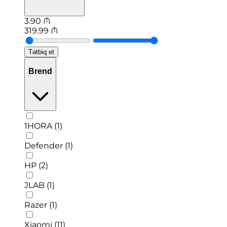
3.90
₼
319.99
₼
Tətbiq et
Brend
1HORA (1)
Defender (1)
HP (2)
JLAB (1)
Razer (1)
Xiaomi (11)