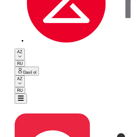
AZ
RU
Daxil ol
AZ
RU