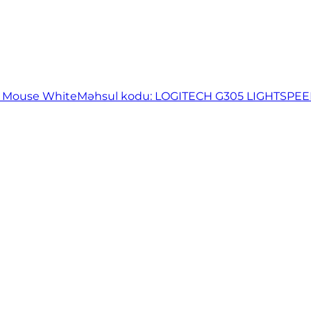
g Mouse White
Məhsul kodu: LOGITECH G305 LIGHTSP