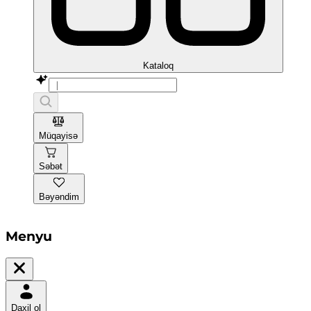
Kataloq
Müqayisə
Səbət
Bəyəndim
Menyu
Daxil ol