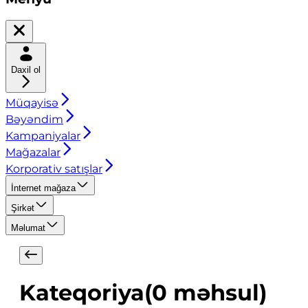
Daxil ol
Müqayisə
Bəyəndim
Kampaniyalar
Mağazalar
Korporativ satışlar
İnternet mağaza
Şirkət
Məlumat
Kateqoriya
(
0
məhsul
)