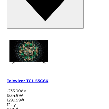
Televizor TCL 55C6K
-
235.00
1534.99
1299.99
12
ay