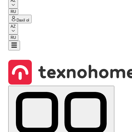
AZ
RU
Daxil ol
AZ
RU