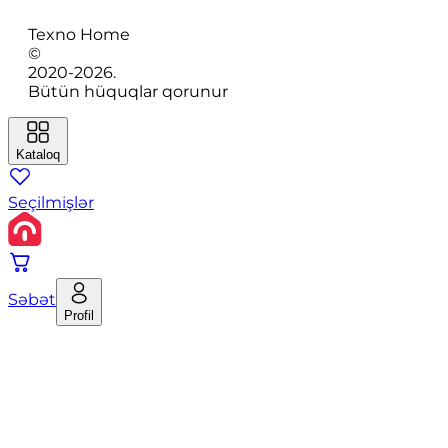
Texno Home
©
2020-
2026
.
Bütün hüquqlar qorunur
Kataloq
Seçilmişlər
Səbət
Profil