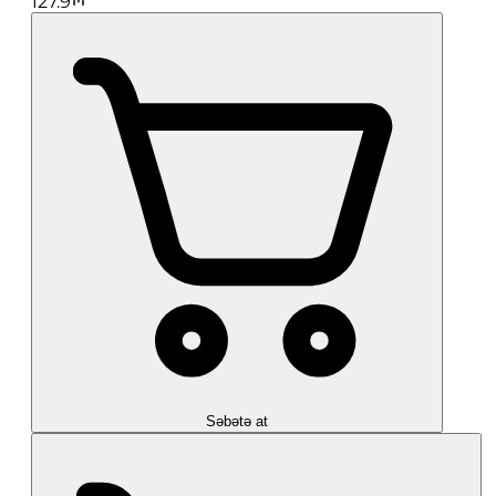
127.9
Səbətə at