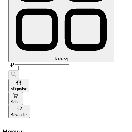
Kataloq
Müqayisə
Səbət
Bəyəndim
Menyu