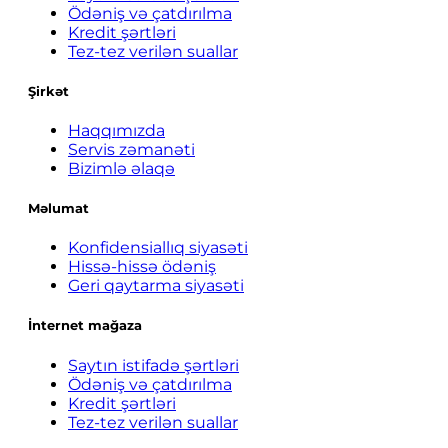
Ödəniş və çatdırılma
Kredit şərtləri
Tez-tez verilən suallar
Şirkət
Haqqımızda
Servis zəmanəti
Bizimlə əlaqə
Məlumat
Konfidensiallıq siyasəti
Hissə-hissə ödəniş
Geri qaytarma siyasəti
İnternet mağaza
Saytın istifadə şərtləri
Ödəniş və çatdırılma
Kredit şərtləri
Tez-tez verilən suallar