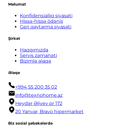
Məlumat
Konfidensiallıq siyasəti
Hissə-hissə ödəniş
Geri qaytarma siyasəti
Şirkət
Haqqımızda
Servis zəmanəti
Bizimlə əlaqə
Əlaqə
+994 55 200 35 02
info@texnohome.az
Heydər Əliyev pr 172
20 Yanvar, Bravo hipermarket
Biz sosial şəbəkələrdə