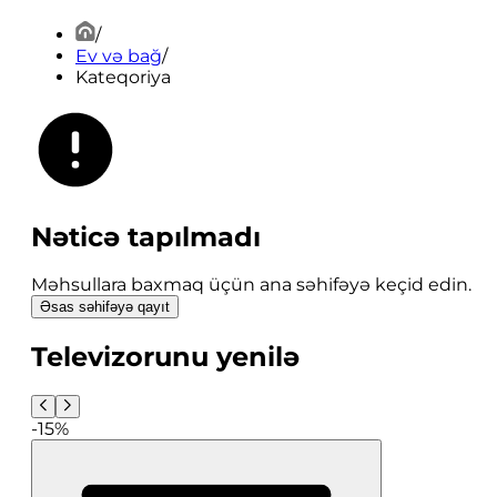
/
Ev və bağ
/
Kateqoriya
Nəticə tapılmadı
Məhsullara baxmaq üçün ana səhifəyə keçid edin.
Əsas səhifəyə qayıt
Televizorunu yenilə
-15%