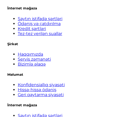
İnternet mağaza
Saytın istifadə şərtləri
Ödəniş və çatdırılma
Kredit şərtləri
Tez-tez verilən suallar
Şirkət
Haqqımızda
Servis zəmanəti
Bizimlə əlaqə
Məlumat
Konfidensiallıq siyasəti
Hissə-hissə ödəniş
Geri qaytarma siyasəti
İnternet mağaza
Saytın istifadə şərtləri