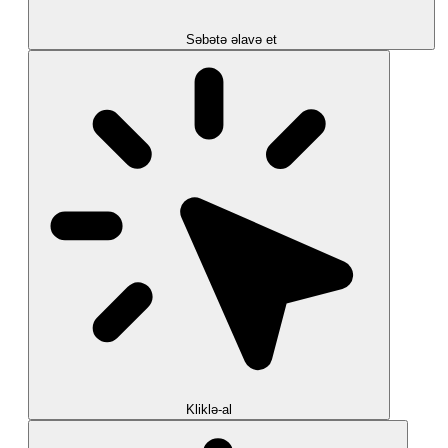
Səbətə əlavə et
Kliklə-al