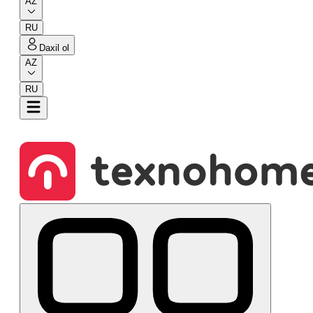
AZ
RU
Daxil ol
AZ
RU