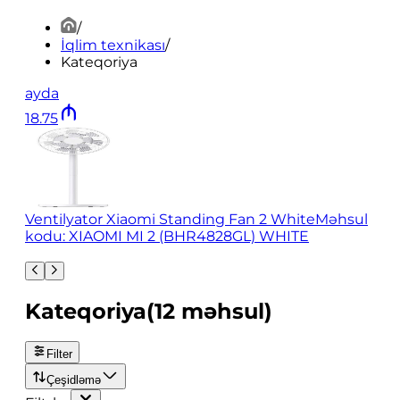
/
İqlim texnikası
/
Kateqoriya
ayda
18
.
75
Ventilyator Xiaomi Standing Fan 2 White
Məhsul
kodu: XIAOMI MI 2 (BHR4828GL) WHITE
Kateqoriya
(
12
məhsul
)
Filter
Çeşidləmə