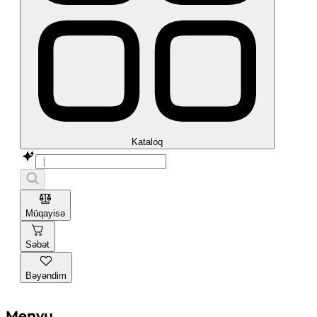
Kataloq
Müqayisə
Səbət
Bəyəndim
Menyu