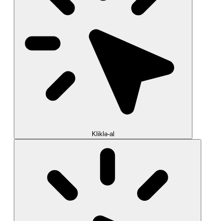
Kliklə-al