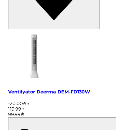
Ventilyator Deerma DEM-FD130W
-
20.00
119.99
99.99