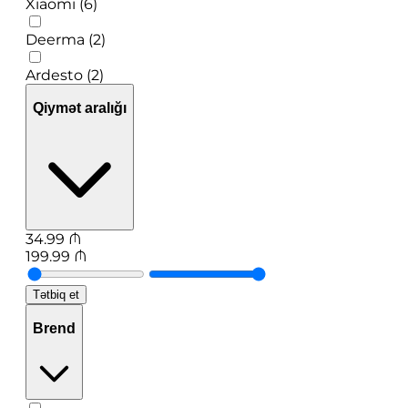
Xiaomi (6)
Deerma (2)
Ardesto (2)
Qiymət aralığı
34.99
₼
199.99
₼
Tətbiq et
Brend