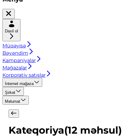
Daxil ol
Müqayisə
Bəyəndim
Kampaniyalar
Mağazalar
Korporativ satışlar
İnternet mağaza
Şirkət
Məlumat
Kateqoriya
(
12
məhsul
)