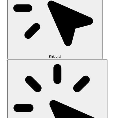
Kliklə-al