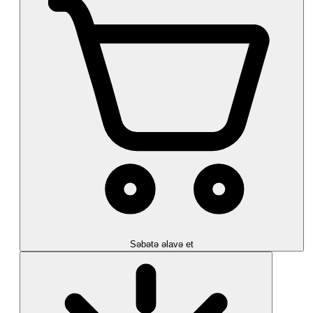
Səbətə əlavə et