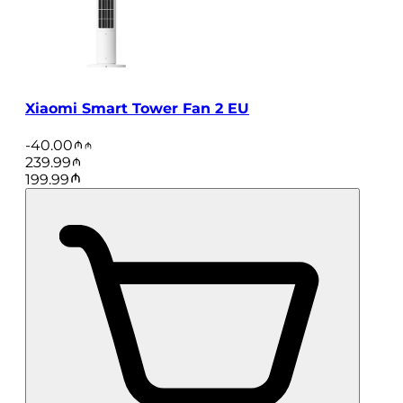
Xiaomi Smart Tower Fan 2 EU
-
40.00
239.99
199.99