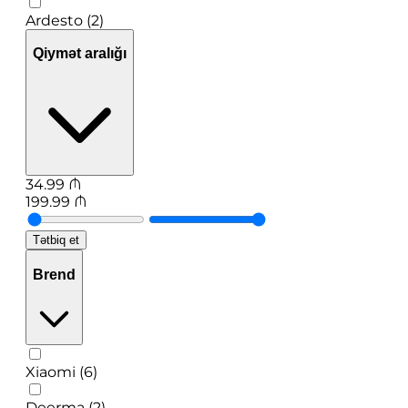
Ardesto (2)
Qiymət aralığı
34.99
₼
199.99
₼
Tətbiq et
Brend
Xiaomi (6)
Deerma (2)