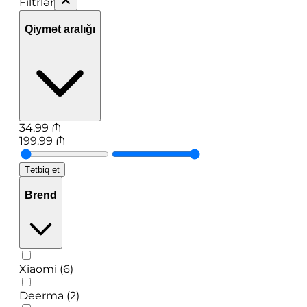
Filtrlər
Qiymət aralığı
34.99
₼
199.99
₼
Tətbiq et
Brend
Xiaomi (6)
Deerma (2)