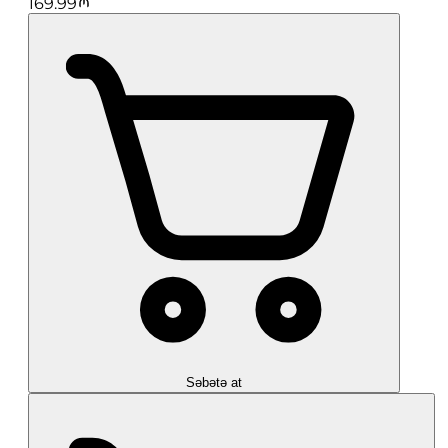
169.99
Səbətə at