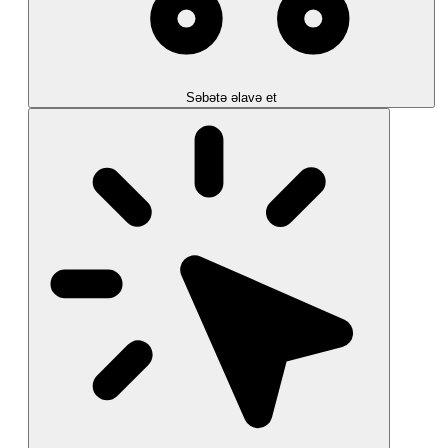
Səbətə əlavə et