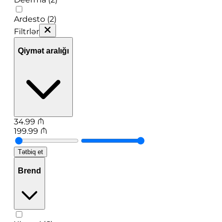
Ardesto (2)
Filtrlər
Qiymət aralığı
34.99
₼
199.99
₼
Tətbiq et
Brend