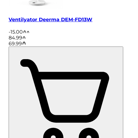
Ventilyator Deerma DEM-FD13W
-
15.00
84.99
69.99