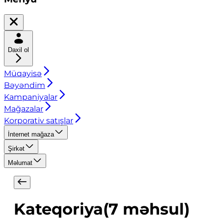
Daxil ol
Müqayisə
Bəyəndim
Kampaniyalar
Mağazalar
Korporativ satışlar
İnternet mağaza
Şirkət
Məlumat
Kateqoriya
(
7
məhsul
)