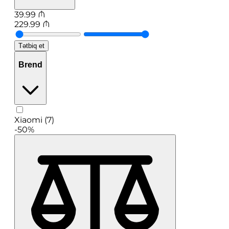
39.99
₼
229.99
₼
Tətbiq et
Brend
Xiaomi (7)
-50%