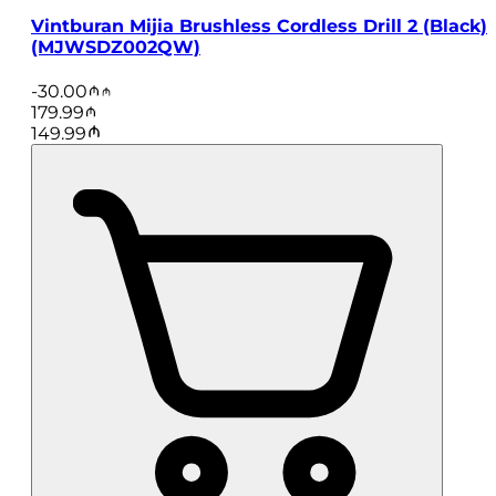
Vintburan Mijia Brushless Cordless Drill 2 (Black)
(MJWSDZ002QW)
-
30.00
179.99
149.99