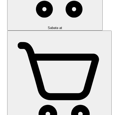
Səbətə at