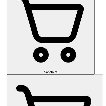
Səbətə at