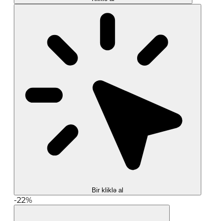
Bir kliklə al
-22%