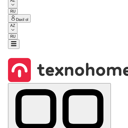
AZ
RU
Daxil ol
AZ
RU