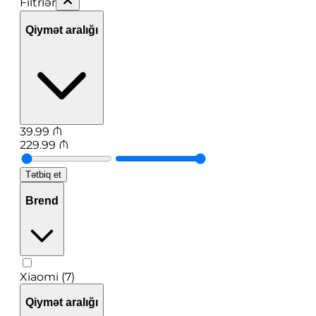
Filtrlər
Qiymət aralığı
39.99
₼
229.99
₼
Tətbiq et
Brend
Xiaomi (7)
Qiymət aralığı