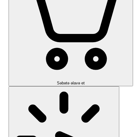
Səbətə əlavə et