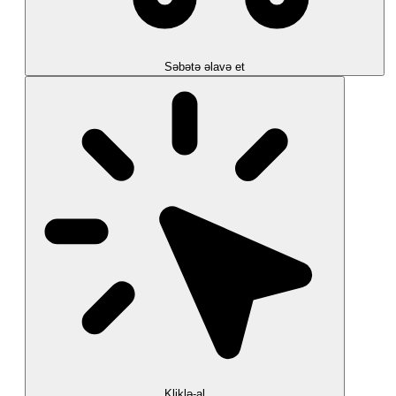
Səbətə əlavə et
Kliklə-al