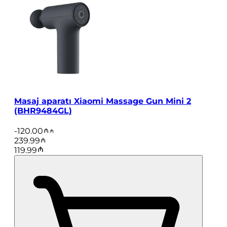
Masaj aparatı Xiaomi Massage Gun Mini 2
(BHR9484GL)
-
120.00
239.99
119.99