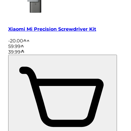
Xiaomi Mi Precision Screwdriver Kit
-
20.00
59.99
39.99