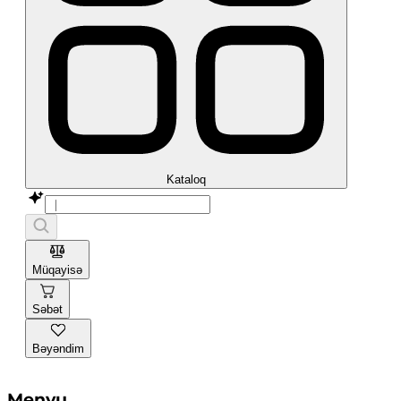
Kataloq
Müqayisə
Səbət
Bəyəndim
Menyu