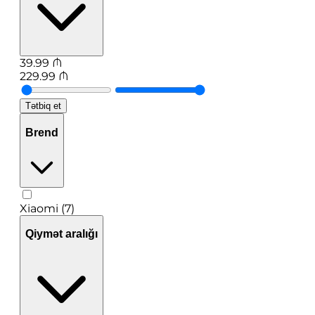
39.99
₼
229.99
₼
Tətbiq et
Brend
Xiaomi (7)
Qiymət aralığı