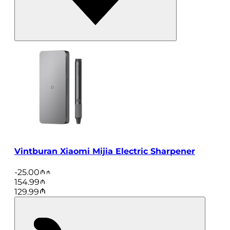
Vintburan Xiaomi Mijia Electric Sharpener
-
25.00
154.99
129.99