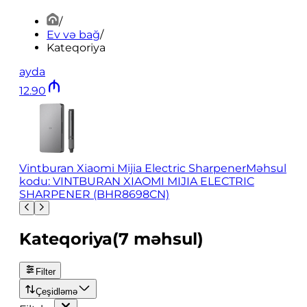
/
Ev və bağ
/
Kateqoriya
ayda
12
.
90
Vintburan Xiaomi Mijia Electric Sharpener
Məhsul
kodu: VINTBURAN XIAOMI MIJIA ELECTRIC
SHARPENER (BHR8698CN)
Kateqoriya
(
7
məhsul
)
Filter
Çeşidləmə