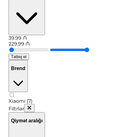
39.99
₼
229.99
₼
Tətbiq et
Brend
Xiaomi (7)
Filtrlər
Qiymət aralığı