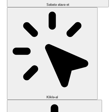
Səbətə əlavə et
Kliklə-al