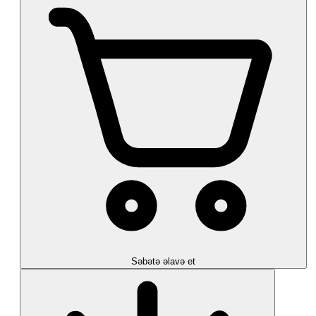
Səbətə əlavə et