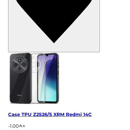
Case TPU Z2526/S XRM Redmi 14C
-
1.00