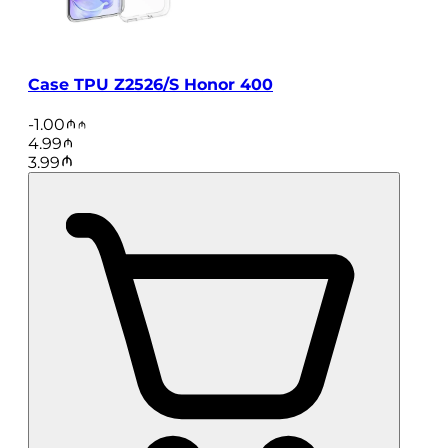
Case TPU Z2526/S Honor 400
-
1.00
4.99
3.99