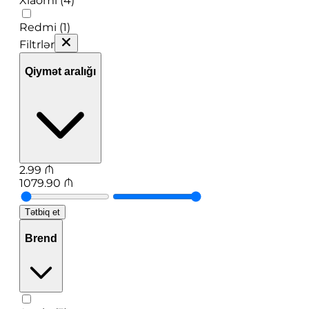
Xiaomi (4)
Redmi (1)
Filtrlər
Qiymət aralığı
2.99
₼
1079.90
₼
Tətbiq et
Brend