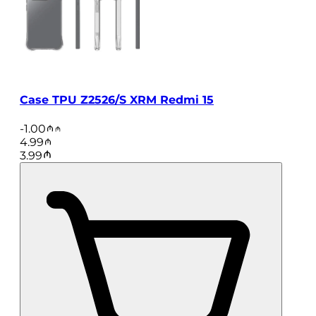
Case TPU Z2526/S XRM Redmi 15
-
1.00
4.99
3.99