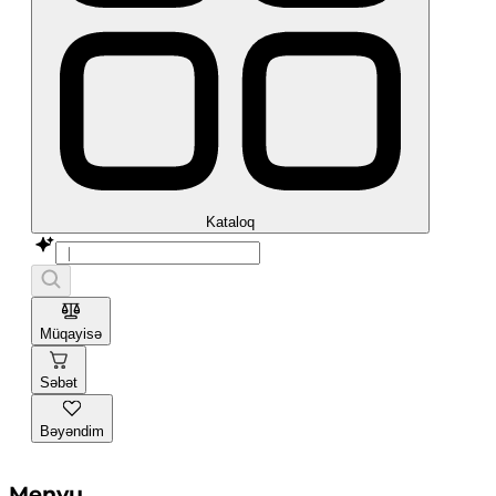
Kataloq
Müqayisə
Səbət
Bəyəndim
Menyu