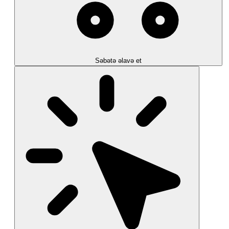
Səbətə əlavə et