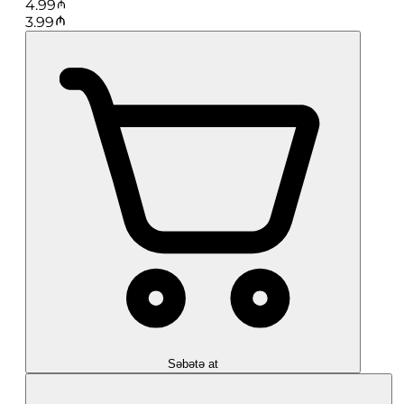
4.99
3.99
Səbətə at