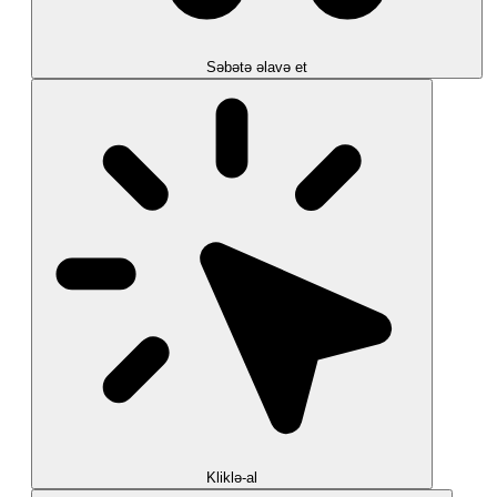
Səbətə əlavə et
Kliklə-al