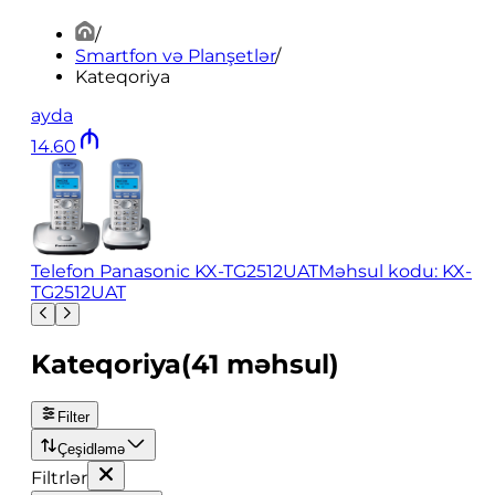
/
Smartfon və Planşetlər
/
Kateqoriya
ayda
14
.
60
Telefon Panasonic KX-TG2512UAT
Məhsul kodu: KX-
TG2512UAT
Kateqoriya
(
41
məhsul
)
Filter
Çeşidləmə
Filtrlər