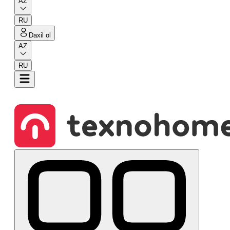
AZ
RU
Daxil ol
AZ
RU