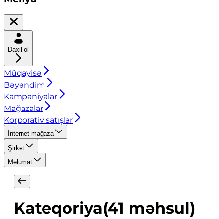
Daxil ol
Müqayisə
Bəyəndim
Kampaniyalar
Mağazalar
Korporativ satışlar
İnternet mağaza
Şirkət
Məlumat
Kateqoriya
(
41
məhsul
)