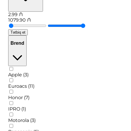
2.99
₼
1079.90
₼
Tətbiq et
Brend
Apple (3)
Euroacs (11)
Honor (7)
IPRO (1)
Motorola (3)