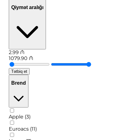
Qiymət aralığı
2.99
₼
1079.90
₼
Tətbiq et
Brend
Apple (3)
Euroacs (11)