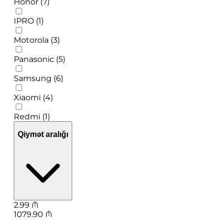
Honor (7)
IPRO (1)
Motorola (3)
Panasonic (5)
Samsung (6)
Xiaomi (4)
Redmi (1)
Qiymət aralığı
2.99
₼
1079.90
₼