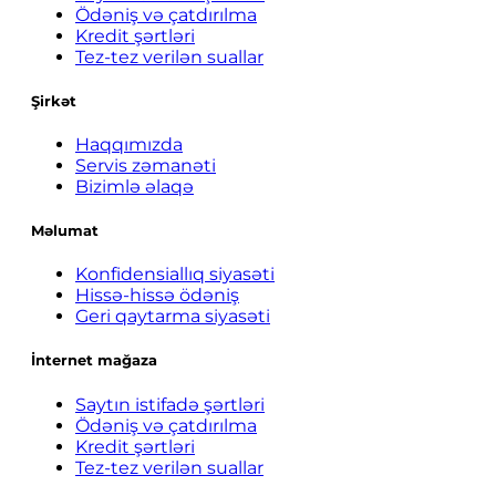
Ödəniş və çatdırılma
Kredit şərtləri
Tez-tez verilən suallar
Şirkət
Haqqımızda
Servis zəmanəti
Bizimlə əlaqə
Məlumat
Konfidensiallıq siyasəti
Hissə-hissə ödəniş
Geri qaytarma siyasəti
İnternet mağaza
Saytın istifadə şərtləri
Ödəniş və çatdırılma
Kredit şərtləri
Tez-tez verilən suallar