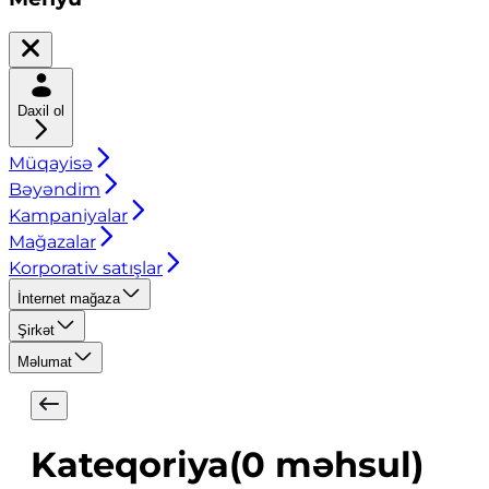
Daxil ol
Müqayisə
Bəyəndim
Kampaniyalar
Mağazalar
Korporativ satışlar
İnternet mağaza
Şirkət
Məlumat
Kateqoriya
(
0
məhsul
)