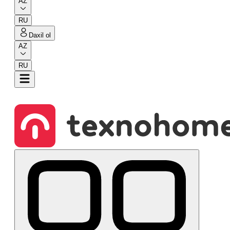
AZ
RU
Daxil ol
AZ
RU