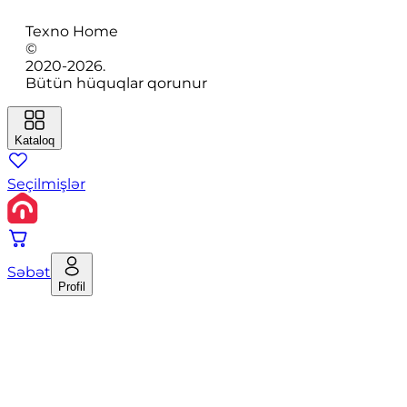
Texno Home
©
2020-
2026
.
Bütün hüquqlar qorunur
Kataloq
Seçilmişlər
Səbət
Profil