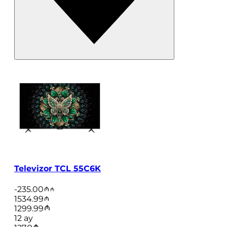
Televizor TCL 55C6K
-
235.00
1534.99
1299.99
12
ay