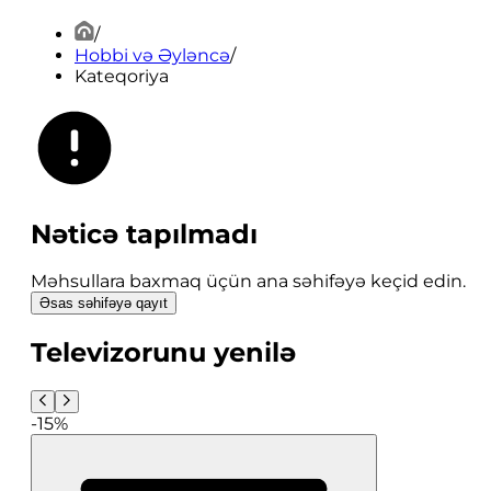
/
Hobbi və Əyləncə
/
Kateqoriya
Nəticə tapılmadı
Məhsullara baxmaq üçün ana səhifəyə keçid edin.
Əsas səhifəyə qayıt
Televizorunu yenilə
-15%