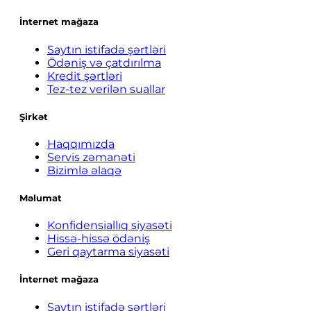
İnternet mağaza
Saytın istifadə şərtləri
Ödəniş və çatdırılma
Kredit şərtləri
Tez-tez verilən suallar
Şirkət
Haqqımızda
Servis zəmanəti
Bizimlə əlaqə
Məlumat
Konfidensiallıq siyasəti
Hissə-hissə ödəniş
Geri qaytarma siyasəti
İnternet mağaza
Saytın istifadə şərtləri