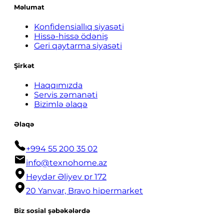
Məlumat
Konfidensiallıq siyasəti
Hissə-hissə ödəniş
Geri qaytarma siyasəti
Şirkət
Haqqımızda
Servis zəmanəti
Bizimlə əlaqə
Əlaqə
+994 55 200 35 02
info@texnohome.az
Heydər Əliyev pr 172
20 Yanvar, Bravo hipermarket
Biz sosial şəbəkələrdə