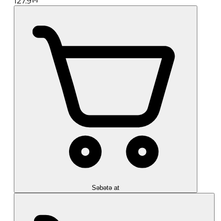
127.9
Səbətə at