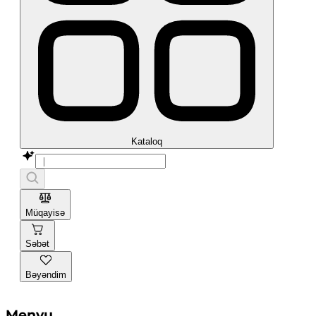
Kataloq
Müqayisə
Səbət
Bəyəndim
Menyu