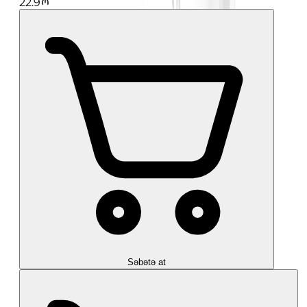
22.9
Səbətə at