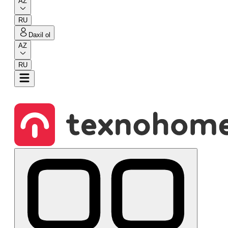
AZ
RU
Daxil ol
AZ
RU