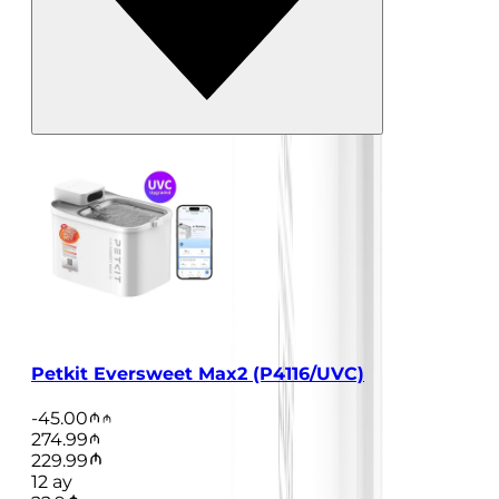
Petkit Eversweet Max2 (P4116/UVC)
-
45.00
274.99
229.99
12
ay