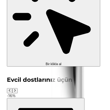
Bir kliklə al
Evcil dostlarınız üçün
-16%