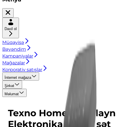
Daxil ol
Müqayisə
Bəyəndim
Kampaniyalar
Mağazalar
Korporativ satışlar
İnternet mağaza
Şirkət
Məlumat
Texno Home — Onlayn
Elektronika və Məişət