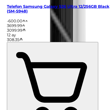
Telefon Samsung Galaxy S26 Ultra 12/256GB Black
(SM-S948)
-
600.00
3699.99
3099.99
12
ay
308.35