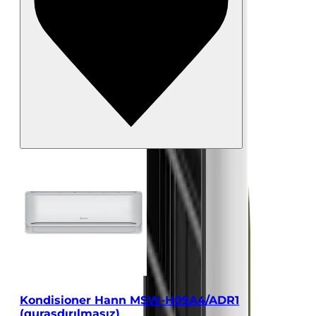
Kondisioner Hann MSW-H09A4/ADR1
(quraşdırılmasız)