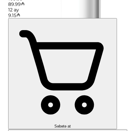
89.99
12
ay
9.15
Səbətə at