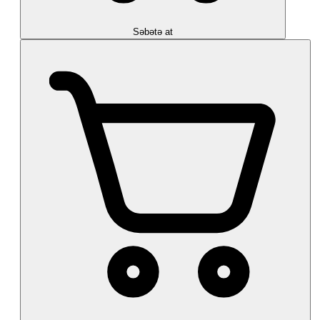
Səbətə at