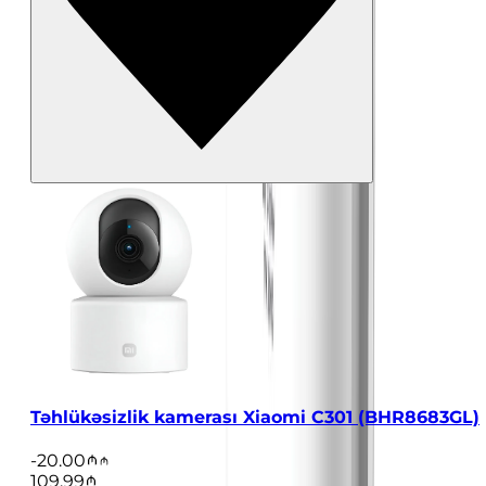
Təhlükəsizlik kamerası Xiaomi C301 (BHR8683GL)
-
20.00
109.99