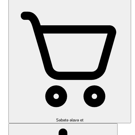
Səbətə əlavə et