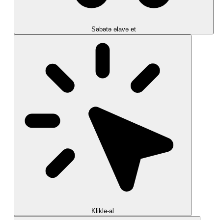
Səbətə əlavə et
Kliklə-al