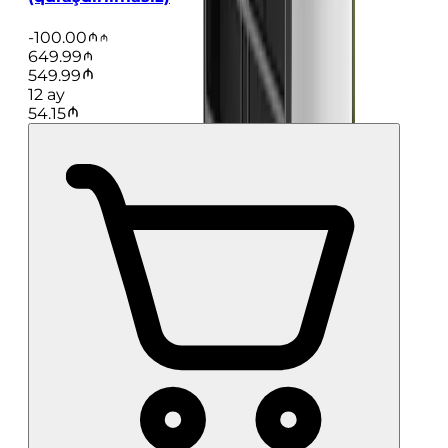
-
100.00
649.99
549.99
12
ay
54.15