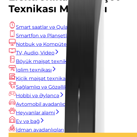
Texnikası Mağazası
Smart saatlar və Qulaqlıqlar
Smartfon və Planşetlər
Notbuk və Kompüterlər
TV, Audio, Video
Böyük məişət texnikası
İqlim texnikası
Kiçik məişət texnikası
Sağlamlıq və Gözəllik
Hobbi və Əyləncə
Avtomobil avadanlıqları
Heyvanlar aləmi
Ev və bağ
İdman avadanlıqları