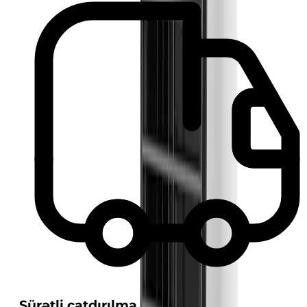
Sürətli çatdırılma