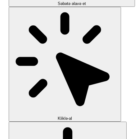
Səbətə əlavə et
Kliklə-al