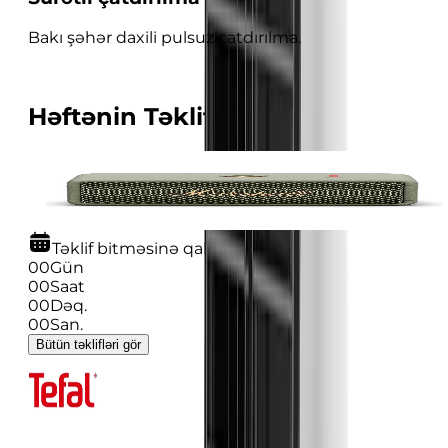
Bakı şəhər daxili pulsuz çatdırılma.
Həftənin Təklifi
-
20
%
Dinamik Marshall Emberton III Sage
474.99
379.99
Təklif bitməsinə qalan vaxt:
00
Gün
00
Saat
00
Dəq.
00
San.
Bütün təklifləri gör