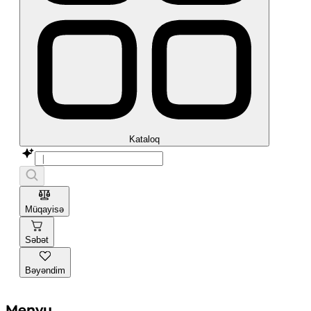
Kataloq
Müqayisə
Səbət
Bəyəndim
Menyu