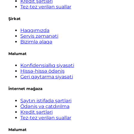
Kredit şərtləri
Tez-tez verilən suallar
Şirkət
Haqqımızda
Servis zəmanəti
Bizimlə əlaqə
Məlumat
Konfidensiallıq siyasəti
Hissə-hissə ödəniş
Geri qaytarma siyasəti
İnternet mağaza
Saytın istifadə şərtləri
Ödəniş və çatdırılma
Kredit şərtləri
Tez-tez verilən suallar
Məlumat