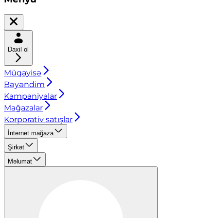
Daxil ol
Müqayisə
Bəyəndim
Kampaniyalar
Mağazalar
Korporativ satışlar
İnternet mağaza
Şirkət
Məlumat