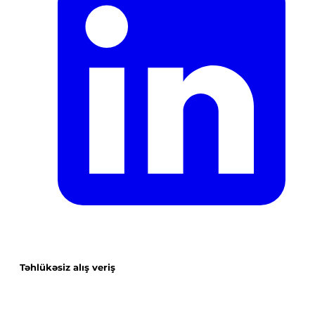
Təhlükəsiz alış veriş