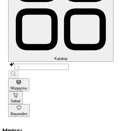
Kataloq
Müqayisə
Səbət
Bəyəndim
Menyu