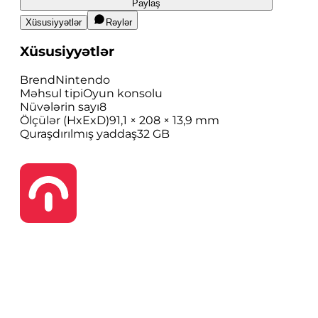
Paylaş
Xüsusiyyətlər
Rəylər
Xüsusiyyətlər
Brend
Nintendo
Məhsul tipi
Oyun konsolu
Nüvələrin sayı
8
Ölçülər (HxExD)
91,1 × 208 × 13,9 mm
Quraşdırılmış yaddaş
32 GB