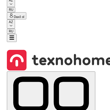
AZ
RU
Daxil ol
AZ
RU