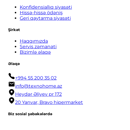
Konfidensiallıq siyasəti
Hissə-hissə ödəniş
Geri qaytarma siyasəti
Şirkət
Haqqımızda
Servis zəmanəti
Bizimlə əlaqə
Əlaqə
+994 55 200 35 02
info@texnohome.az
Heydər Əliyev pr 172
20 Yanvar, Bravo hipermarket
Biz sosial şəbəkələrdə