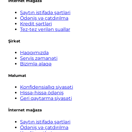
İnternet mağaza
Saytın istifadə şərtləri
Ödəniş və çatdırılma
Kredit şərtləri
Tez-tez verilən suallar
Şirkət
Haqqımızda
Servis zəmanəti
Bizimlə əlaqə
Məlumat
Konfidensiallıq siyasəti
Hissə-hissə ödəniş
Geri qaytarma siyasəti
İnternet mağaza
Saytın istifadə şərtləri
Ödəniş və çatdırılma