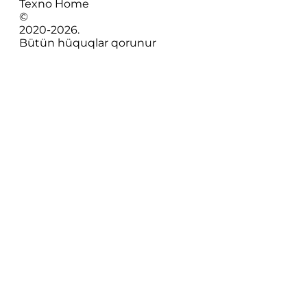
Texno Home
©
2020-
2026
.
Bütün hüquqlar qorunur