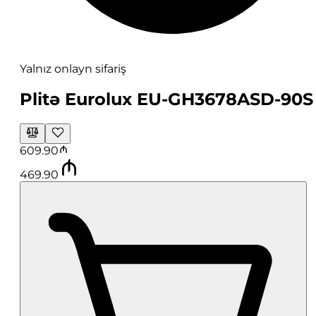
Yalnız onlayn sifariş
Plitə Eurolux EU-GH3678ASD-90S
609.90
469.90