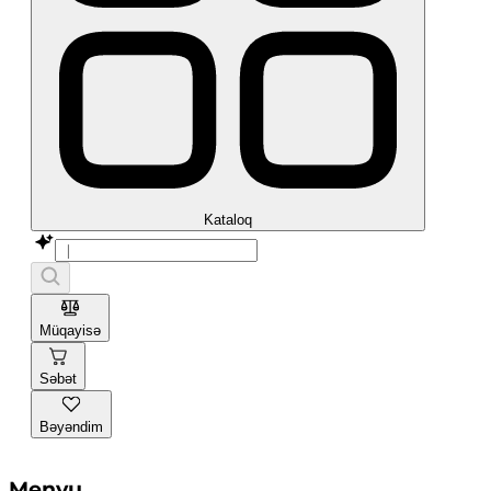
Kataloq
Müqayisə
Səbət
Bəyəndim
Menyu