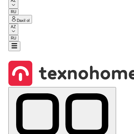
AZ
RU
Daxil ol
AZ
RU