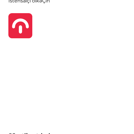
İstehsalçı ölkə
Çin