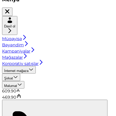
Daxil ol
Müqayisə
Bəyəndim
Kampaniyalar
Mağazalar
Korporativ satışlar
İnternet mağaza
Şirkət
Məlumat
609.90
469.90