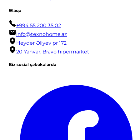
Əlaqə
+994 55 200 35 02
info@texnohome.az
Heydər Əliyev pr 172
20 Yanvar, Bravo hipermarket
Biz sosial şəbəkələrdə