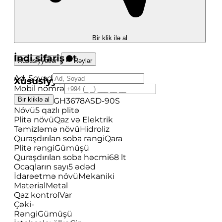
Bir klik ilə al
İndi sifariş et
Xüsusiyyətlər
Rəylər
Ad, Soyad
Xüsusiyyətlər
Mobil nömrə
Bir kliklə al
Model
EU-GH3678ASD-90S
Növü
5 qazlı plitə
Plitə növü
Qaz və Elektrik
Təmizləmə növü
Hidroliz
Quraşdırılan soba rəngi
Qara
Plitə rəngi
Gümüşü
Quraşdırılan soba həcmi
68 lt
Ocaqların sayı
5 ədəd
İdarəetmə növü
Mekaniki
Material
Metal
Qaz kontrol
Var
Çəki
-
Rəngi
Gümüşü