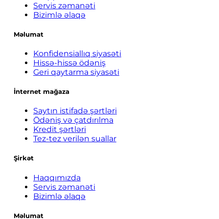
Servis zəmanəti
Bizimlə əlaqə
Məlumat
Konfidensiallıq siyasəti
Hissə-hissə ödəniş
Geri qaytarma siyasəti
İnternet mağaza
Saytın istifadə şərtləri
Ödəniş və çatdırılma
Kredit şərtləri
Tez-tez verilən suallar
Şirkət
Haqqımızda
Servis zəmanəti
Bizimlə əlaqə
Məlumat