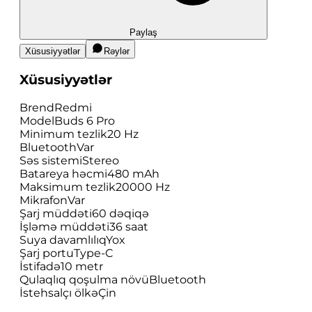
Paylaş
Xüsusiyyətlər
Rəylər
Xüsusiyyətlər
Brend
Redmi
Model
Buds 6 Pro
Minimum tezlik
20 Hz
Bluetooth
Var
Səs sistemi
Stereo
Batareya həcmi
480 mAh
Maksimum tezlik
20000 Hz
Mikrafon
Var
Şarj müddəti
60 dəqiqə
İşləmə müddəti
36 saat
Suya davamlılıq
Yox
Şarj portu
Type-C
İstifadə
10 metr
Qulaqlıq qoşulma növü
Bluetooth
İstehsalçı ölkə
Çin