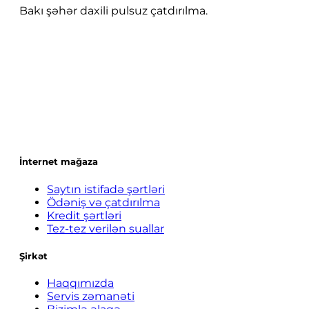
Bakı şəhər daxili pulsuz çatdırılma.
İnternet mağaza
Saytın istifadə şərtləri
Ödəniş və çatdırılma
Kredit şərtləri
Tez-tez verilən suallar
Şirkət
Haqqımızda
Servis zəmanəti