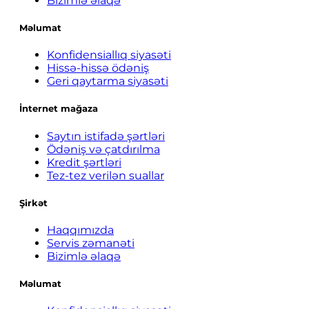
Bizimlə əlaqə
Məlumat
Konfidensiallıq siyasəti
Hissə-hissə ödəniş
Geri qaytarma siyasəti
İnternet mağaza
Saytın istifadə şərtləri
Ödəniş və çatdırılma
Kredit şərtləri
Tez-tez verilən suallar
Şirkət
Haqqımızda
Servis zəmanəti
Bizimlə əlaqə
Məlumat