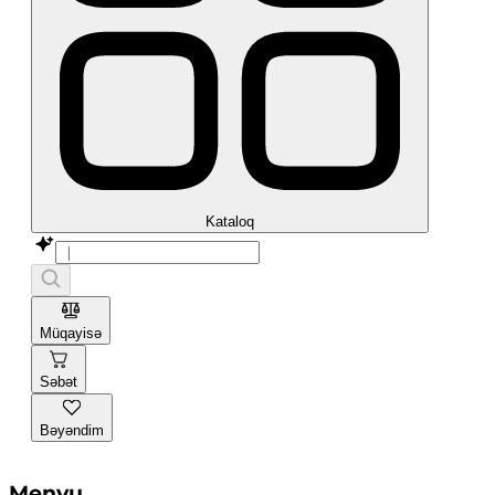
Kataloq
Müqayisə
Səbət
Bəyəndim
Menyu