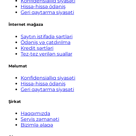
Konfidensiallıq siyasəti
Hissə-hissə ödəniş
Geri qaytarma siyasəti
İnternet mağaza
Saytın istifadə şərtləri
Ödəniş və çatdırılma
Kredit şərtləri
Tez-tez verilən suallar
Məlumat
Konfidensiallıq siyasəti
Hissə-hissə ödəniş
Geri qaytarma siyasəti
Şirkət
Haqqımızda
Servis zəmanəti
Bizimlə əlaqə