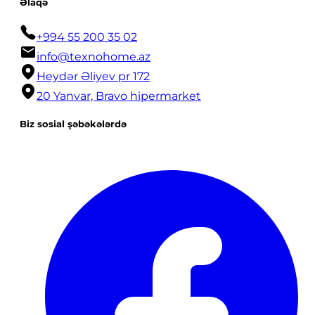
Əlaqə
+994 55 200 35 02
info@texnohome.az
Heydər Əliyev pr 172
20 Yanvar, Bravo hipermarket
Biz sosial şəbəkələrdə