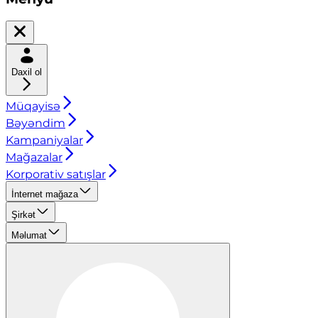
Daxil ol
Müqayisə
Bəyəndim
Kampaniyalar
Mağazalar
Korporativ satışlar
İnternet mağaza
Şirkət
Məlumat