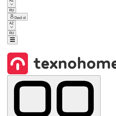
AZ
RU
Daxil ol
AZ
RU