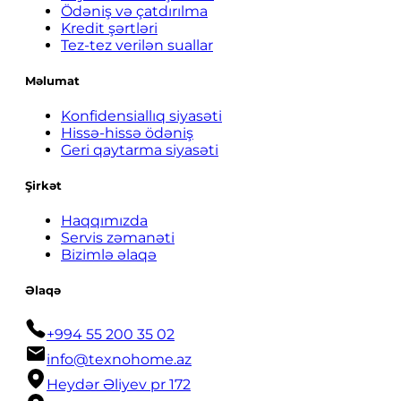
Ödəniş və çatdırılma
Kredit şərtləri
Tez-tez verilən suallar
Məlumat
Konfidensiallıq siyasəti
Hissə-hissə ödəniş
Geri qaytarma siyasəti
Şirkət
Haqqımızda
Servis zəmanəti
Bizimlə əlaqə
Əlaqə
+994 55 200 35 02
info@texnohome.az
Heydər Əliyev pr 172