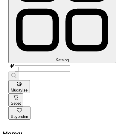
Kataloq
Müqayisə
Səbət
Bəyəndim
Menyu