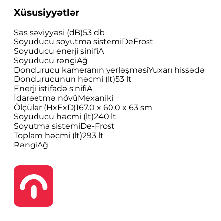
Xüsusiyyətlər
Səs səviyyəsi (dB)
53 db
Soyuducu soyutma sistemi
DeFrost
Soyuducu enerji sinifi
A
Soyuducu rəngi
Ağ
Dondurucu kameranın yerləşməsi
Yuxarı hissədə
Dondurucunun həcmi (lt)
53 lt
Enerji istifadə sinifi
A
İdarəetmə növü
Mexaniki
Ölçülər (HxExD)
167.0 x 60.0 x 63 sm
Soyuducu həcmi (lt)
240 lt
Soyutma sistemi
De-Frost
Toplam həcmi (lt)
293 lt
Rəngi
Ağ