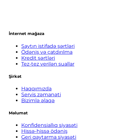
İnternet mağaza
Saytın istifadə şərtləri
Ödəniş və çatdırılma
Kredit şərtləri
Tez-tez verilən suallar
Şirkət
Haqqımızda
Servis zəmanəti
Bizimlə əlaqə
Məlumat
Konfidensiallıq siyasəti
Hissə-hissə ödəniş
Geri qaytarma siyasəti