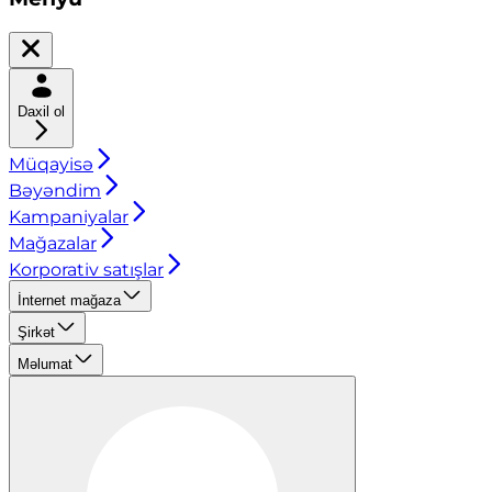
Daxil ol
Müqayisə
Bəyəndim
Kampaniyalar
Mağazalar
Korporativ satışlar
İnternet mağaza
Şirkət
Məlumat