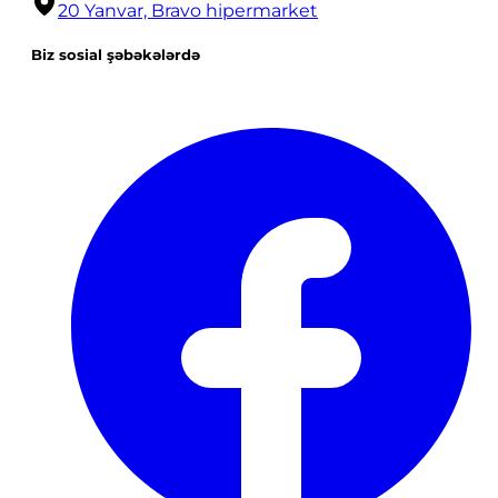
20 Yanvar, Bravo hipermarket
Biz sosial şəbəkələrdə