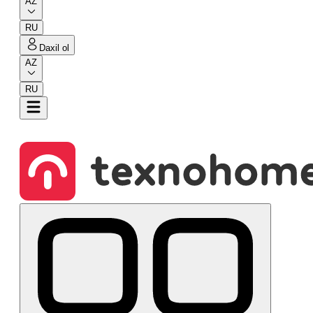
AZ
RU
Daxil ol
AZ
RU