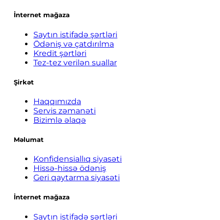
İnternet mağaza
Saytın istifadə şərtləri
Ödəniş və çatdırılma
Kredit şərtləri
Tez-tez verilən suallar
Şirkət
Haqqımızda
Servis zəmanəti
Bizimlə əlaqə
Məlumat
Konfidensiallıq siyasəti
Hissə-hissə ödəniş
Geri qaytarma siyasəti
İnternet mağaza
Saytın istifadə şərtləri