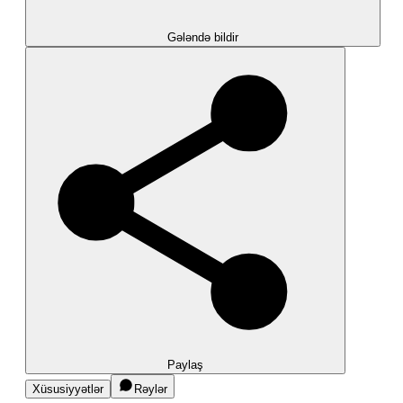
Gələndə bildir
Paylaş
Xüsusiyyətlər
Rəylər