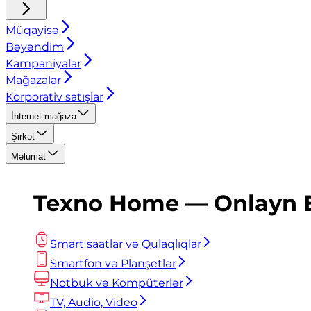
Müqayisə
Bəyəndim
Kampaniyalar
Mağazalar
Korporativ satışlar
İnternet mağaza
Şirkət
Məlumat
Texno Home — Onlayn El
Smart saatlar və Qulaqlıqlar
Smartfon və Planşetlər
Notbuk və Kompüterlər
TV, Audio, Video