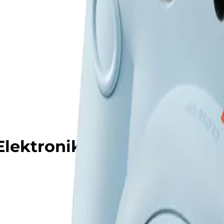
ektronika və Məişət Texn