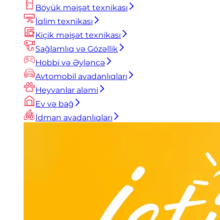
Böyük məişət texnikası
İqlim texnikası
Kiçik məişət texnikası
Sağlamlıq və Gözəllik
Hobbi və Əyləncə
Avtomobil avadanlıqları
Heyvanlar aləmi
Ev və bağ
İdman avadanlıqları