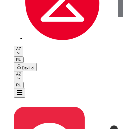
AZ
RU
Daxil ol
AZ
RU