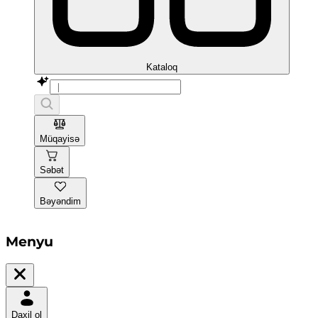
Kataloq
Müqayisə
Səbət
Bəyəndim
Menyu
Daxil ol