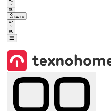
AZ
RU
Daxil ol
AZ
RU