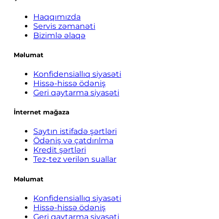
Haqqımızda
Servis zəmanəti
Bizimlə əlaqə
Məlumat
Konfidensiallıq siyasəti
Hissə-hissə ödəniş
Geri qaytarma siyasəti
İnternet mağaza
Saytın istifadə şərtləri
Ödəniş və çatdırılma
Kredit şərtləri
Tez-tez verilən suallar
Məlumat
Konfidensiallıq siyasəti
Hissə-hissə ödəniş
Geri qaytarma siyasəti