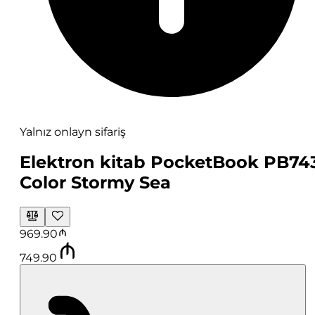
Yalnız onlayn sifariş
Elektron kitab PocketBook PB74
Color Stormy Sea
969.90
749.90