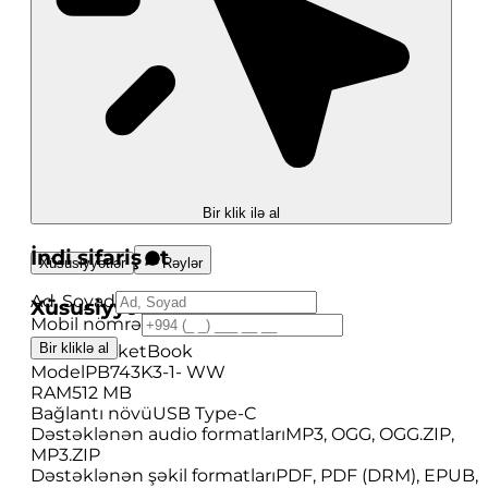
Bir klik ilə al
İndi sifariş et
Xüsusiyyətlər
Rəylər
Ad, Soyad
Xüsusiyyətlər
Mobil nömrə
Bir kliklə al
Brend
PocketBook
Model
PB743K3-1- WW
RAM
512 MB
Bağlantı növü
USB Type-C
Dəstəklənən audio formatları
MP3, OGG, OGG.ZIP,
MP3.ZIP
Dəstəklənən şəkil formatları
PDF, PDF (DRM), EPUB,