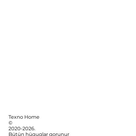
Texno Home
©
2020-
2026
.
Bütün hüquqlar qorunur