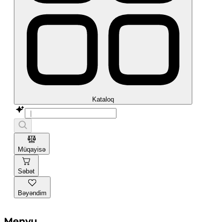
Kataloq
Müqayisə
Səbət
Bəyəndim
Menyu