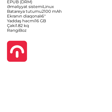
EPUB (DRM)
Əməliyyat sistemi
Linux
Batareya tutumu
2100 mAh
Ekranın diaqonalı
6''
Yaddaş həcmi
16 GB
Çəki
1.82 kq
Rəngi
Boz