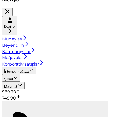
Daxil ol
Müqayisə
Bəyəndim
Kampaniyalar
Mağazalar
Korporativ satışlar
İnternet mağaza
Şirkət
Məlumat
969.90
749.90