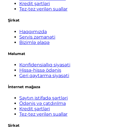
Kredit şərtləri
Tez-tez verilən suallar
Şirkət
Haqqımızda
Servis zəmanəti
Bizimlə əlaqə
Məlumat
Konfidensiallıq siyasəti
Hissə-hissə ödəniş
Geri qaytarma siyasəti
İnternet mağaza
Saytın istifadə şərtləri
Ödəniş və çatdırılma
Kredit şərtləri
Tez-tez verilən suallar
Şirkət