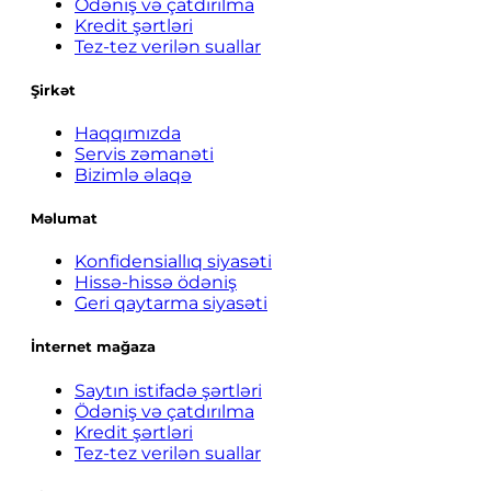
Ödəniş və çatdırılma
Kredit şərtləri
Tez-tez verilən suallar
Şirkət
Haqqımızda
Servis zəmanəti
Bizimlə əlaqə
Məlumat
Konfidensiallıq siyasəti
Hissə-hissə ödəniş
Geri qaytarma siyasəti
İnternet mağaza
Saytın istifadə şərtləri
Ödəniş və çatdırılma
Kredit şərtləri
Tez-tez verilən suallar