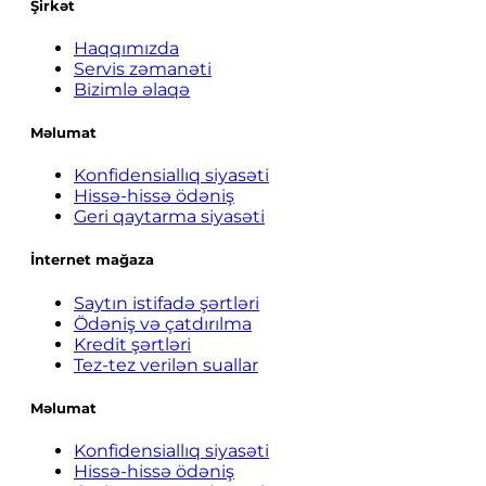
Şirkət
Haqqımızda
Servis zəmanəti
Bizimlə əlaqə
Məlumat
Konfidensiallıq siyasəti
Hissə-hissə ödəniş
Geri qaytarma siyasəti
İnternet mağaza
Saytın istifadə şərtləri
Ödəniş və çatdırılma
Kredit şərtləri
Tez-tez verilən suallar
Məlumat
Konfidensiallıq siyasəti
Hissə-hissə ödəniş