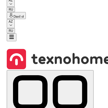
AZ
RU
Daxil ol
AZ
RU