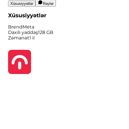
Xüsusiyyətlər
Rəylər
Xüsusiyyətlər
Brend
Meta
Daxili yaddaş
128 GB
Zəmanət
1 il