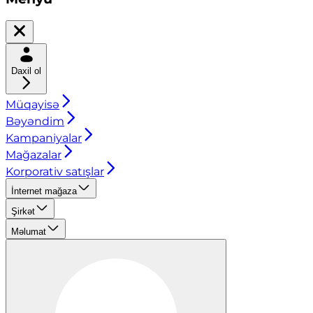
Daxil ol
Müqayisə
Bəyəndim
Kampaniyalar
Mağazalar
Korporativ satışlar
İnternet mağaza
Şirkət
Məlumat