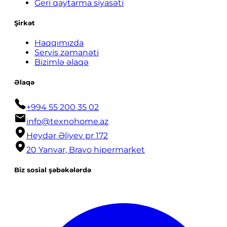
Geri qaytarma siyasəti
Şirkət
Haqqımızda
Servis zəmanəti
Bizimlə əlaqə
Əlaqə
+994 55 200 35 02
info@texnohome.az
Heydər Əliyev pr 172
20 Yanvar, Bravo hipermarket
Biz sosial şəbəkələrdə