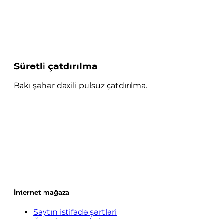
Sürətli çatdırılma
Bakı şəhər daxili pulsuz çatdırılma.
İnternet mağaza
Saytın istifadə şərtləri