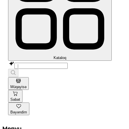
Kataloq
Müqayisə
Səbət
Bəyəndim
Menyu