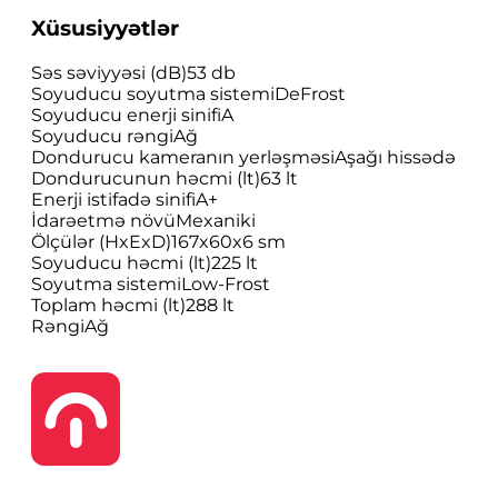
Xüsusiyyətlər
Səs səviyyəsi (dB)
53 db
Soyuducu soyutma sistemi
DeFrost
Soyuducu enerji sinifi
A
Soyuducu rəngi
Ağ
Dondurucu kameranın yerləşməsi
Aşağı hissədə
Dondurucunun həcmi (lt)
63 lt
Enerji istifadə sinifi
A+
İdarəetmə növü
Mexaniki
Ölçülər (HxExD)
167x60x6 sm
Soyuducu həcmi (lt)
225 lt
Soyutma sistemi
Low-Frost
Toplam həcmi (lt)
288 lt
Rəngi
Ağ