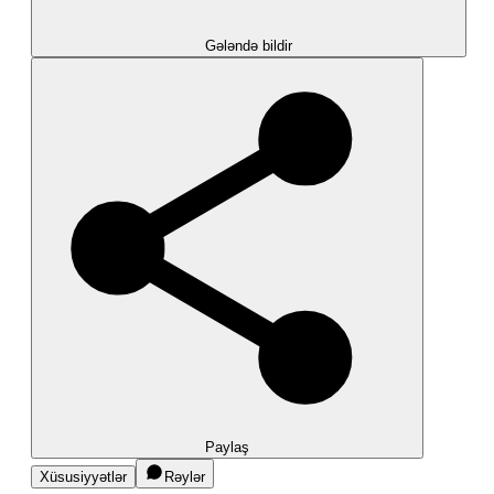
Gələndə bildir
Paylaş
Xüsusiyyətlər
Rəylər