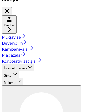
Daxil ol
Müqayisə
Bəyəndim
Kampaniyalar
Mağazalar
Korporativ satışlar
İnternet mağaza
Şirkət
Məlumat