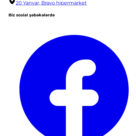
20 Yanvar, Bravo hipermarket
Biz sosial şəbəkələrdə