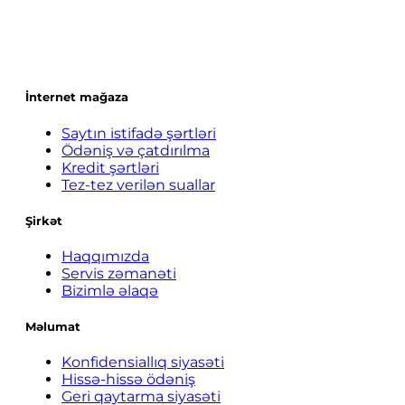
İnternet mağaza
Saytın istifadə şərtləri
Ödəniş və çatdırılma
Kredit şərtləri
Tez-tez verilən suallar
Şirkət
Haqqımızda
Servis zəmanəti
Bizimlə əlaqə
Məlumat
Konfidensiallıq siyasəti
Hissə-hissə ödəniş
Geri qaytarma siyasəti