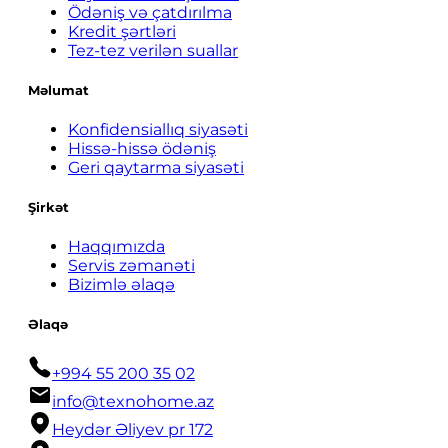
Ödəniş və çatdırılma
Kredit şərtləri
Tez-tez verilən suallar
Məlumat
Konfidensiallıq siyasəti
Hissə-hissə ödəniş
Geri qaytarma siyasəti
Şirkət
Haqqımızda
Servis zəmanəti
Bizimlə əlaqə
Əlaqə
+994 55 200 35 02
info@texnohome.az
Heydər Əliyev pr 172