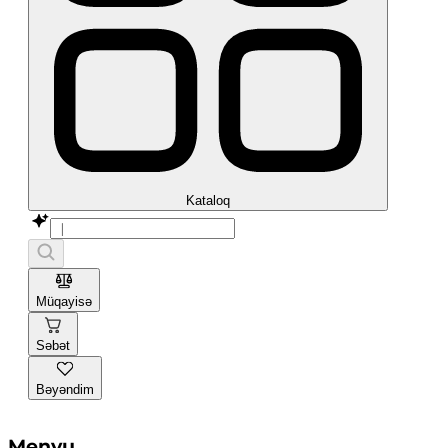
Kataloq
Müqayisə
Səbət
Bəyəndim
Menyu