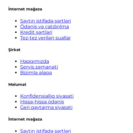
İnternet mağaza
Saytın istifadə şərtləri
Ödəniş və çatdırılma
Kredit şərtləri
Tez-tez verilən suallar
Şirkət
Haqqımızda
Servis zəmanəti
Bizimlə əlaqə
Məlumat
Konfidensiallıq siyasəti
Hissə-hissə ödəniş
Geri qaytarma siyasəti
İnternet mağaza
Saytın istifadə şərtləri