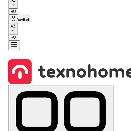
AZ
RU
Daxil ol
AZ
RU