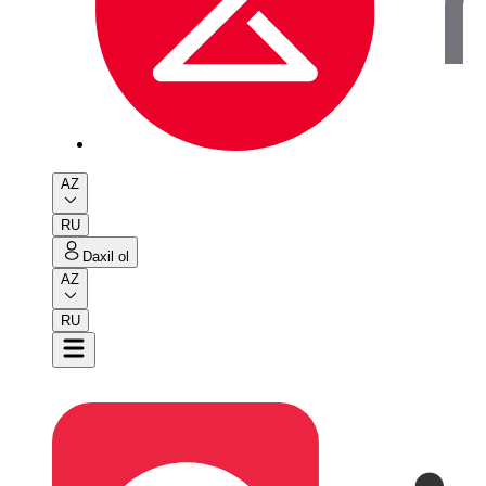
AZ
RU
Daxil ol
AZ
RU