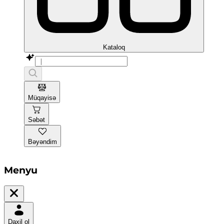
Kataloq
Müqayisə
Səbət
Bəyəndim
Menyu
Daxil ol