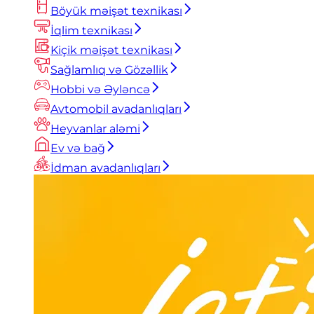
Böyük məişət texnikası
İqlim texnikası
Kiçik məişət texnikası
Sağlamlıq və Gözəllik
Hobbi və Əyləncə
Avtomobil avadanlıqları
Heyvanlar aləmi
Ev və bağ
İdman avadanlıqları