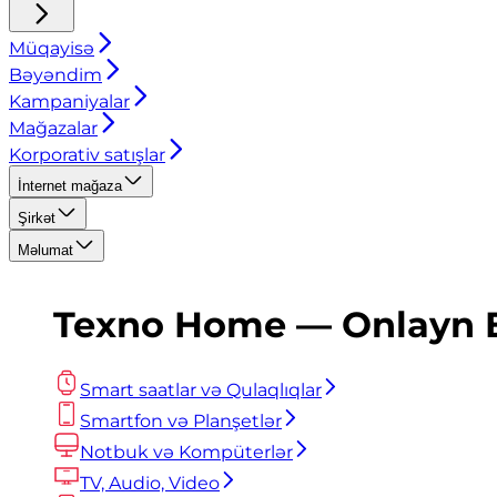
Müqayisə
Bəyəndim
Kampaniyalar
Mağazalar
Korporativ satışlar
İnternet mağaza
Şirkət
Məlumat
Texno Home — Onlayn El
Smart saatlar və Qulaqlıqlar
Smartfon və Planşetlər
Notbuk və Kompüterlər
TV, Audio, Video