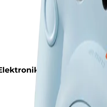
ektronika və Məişət Texn