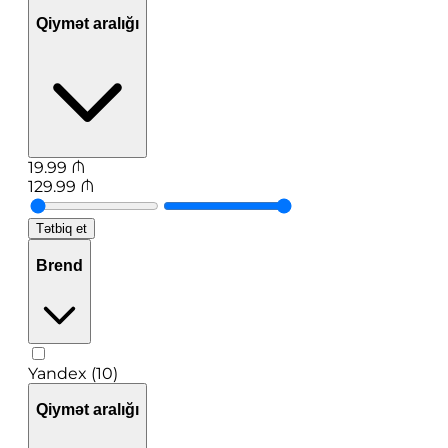
Qiymət aralığı
19.99
₼
129.99
₼
Tətbiq et
Brend
Yandex (10)
Qiymət aralığı