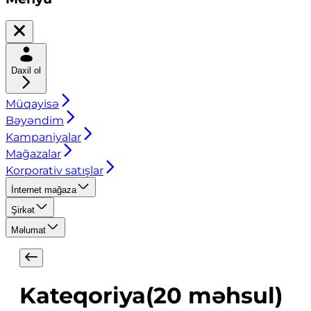
Daxil ol
Müqayisə
Bəyəndim
Kampaniyalar
Mağazalar
Korporativ satışlar
İnternet mağaza
Şirkət
Məlumat
Kateqoriya
(
20
məhsul
)