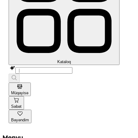
Kataloq
Müqayisə
Səbət
Bəyəndim
Menyu