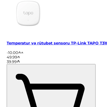
Temperatur və rütubət sensoru TP-Link TAPO T31
-
10.00
49.99
39.99