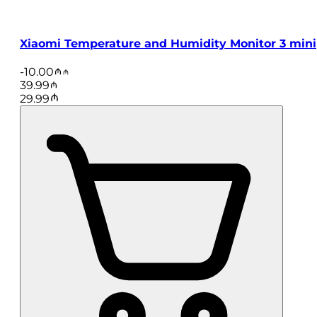
Xiaomi Temperature and Humidity Monitor 3 mini
-
10.00
39.99
29.99