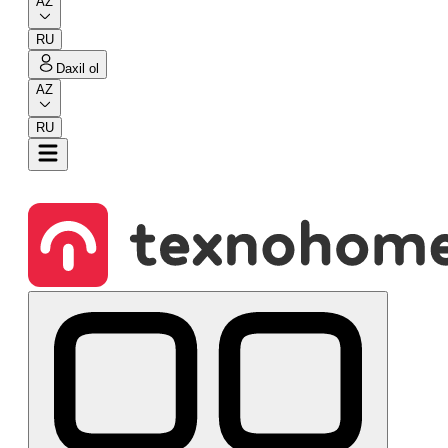
AZ
RU
Daxil ol
AZ
RU