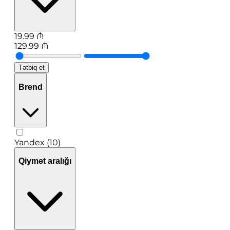
19.99
₼
129.99
₼
Tətbiq et
Brend
Yandex (10)
Qiymət aralığı