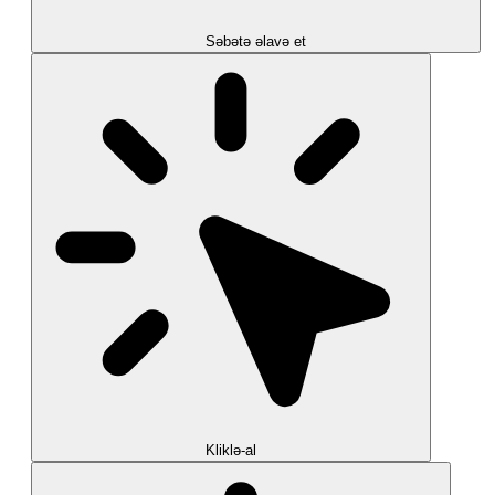
Səbətə əlavə et
Kliklə-al