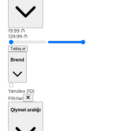
19.99
₼
129.99
₼
Tətbiq et
Brend
Yandex (10)
Filtrlər
Qiymət aralığı