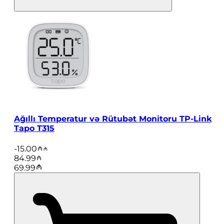
Ağıllı Temperatur və Rütubət Monitoru TP-Link
Tapo T315
-
15.00
84.99
69.99