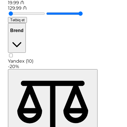
19.99
₼
129.99
₼
Tətbiq et
Brend
Yandex (10)
-20%