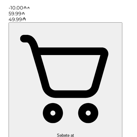
-
10.00
59.99
49.99
Səbətə at