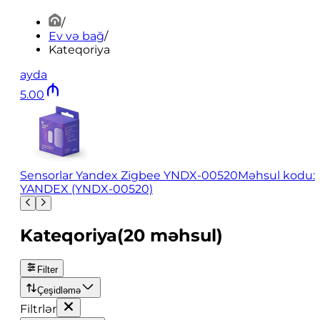
/
Ev və bağ
/
Kateqoriya
ayda
5
.
00
Sensorlar Yandex Zigbee YNDX-00520
Məhsul kodu:
YANDEX (YNDX-00520)
Kateqoriya
(
20
məhsul
)
Filter
Çeşidləmə
Filtrlər