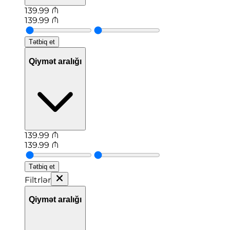
139.99
₼
139.99
₼
Tətbiq et
Qiymət aralığı
139.99
₼
139.99
₼
Tətbiq et
Filtrlər
Qiymət aralığı