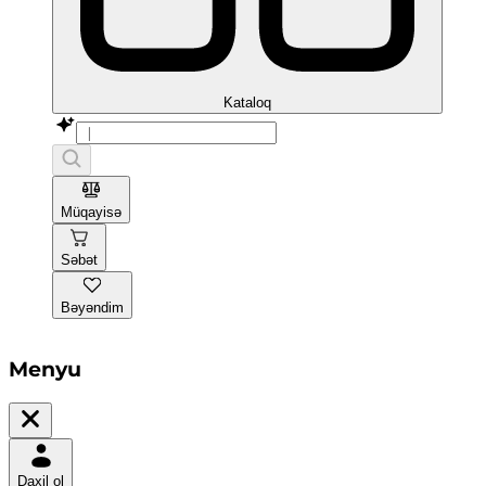
Kataloq
Müqayisə
Səbət
Bəyəndim
Menyu
Daxil ol