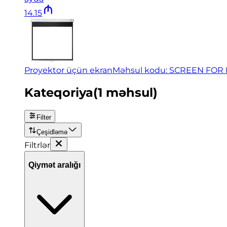
14
.
15
Proyektor üçün ekran
Məhsul kodu: SCREEN FO
Kateqoriya
(
1
məhsul
)
Filter
Çeşidləmə
Filtrlər
Qiymət aralığı