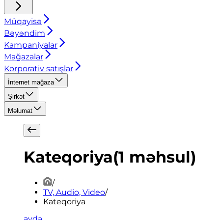
Müqayisə
Bəyəndim
Kampaniyalar
Mağazalar
Korporativ satışlar
İnternet mağaza
Şirkət
Məlumat
Kateqoriya
(
1
məhsul
)
/
TV, Audio, Video
/
Kateqoriya
ayda