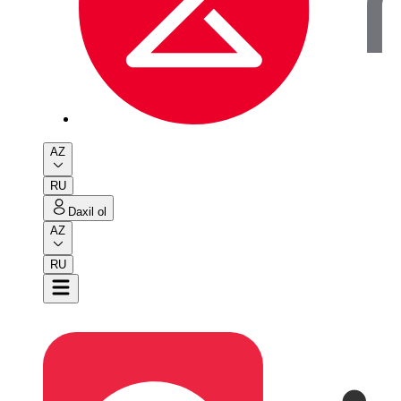
AZ
RU
Daxil ol
AZ
RU