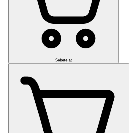
Səbətə at