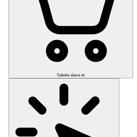
Səbətə əlavə et