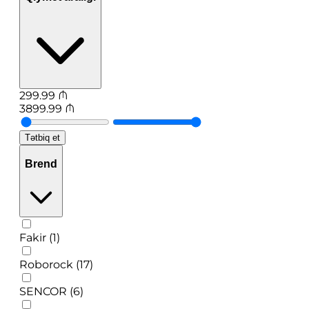
299.99
₼
3899.99
₼
Tətbiq et
Brend
Fakir (1)
Roborock (17)
SENCOR (6)