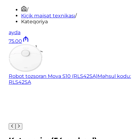
/
Kiçik məişət texnikası
/
Kateqoriya
ayda
75
.
00
Robot tozsoran Mova S10 (RLS42SA)
Məhsul kodu:
RLS42SA