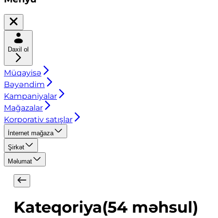
Daxil ol
Müqayisə
Bəyəndim
Kampaniyalar
Mağazalar
Korporativ satışlar
İnternet mağaza
Şirkət
Məlumat
Kateqoriya
(
54
məhsul
)