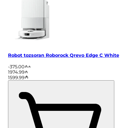
Robot tozsoran Roborock Qrevo Edge C White
-
375.00
1974.99
1599.99