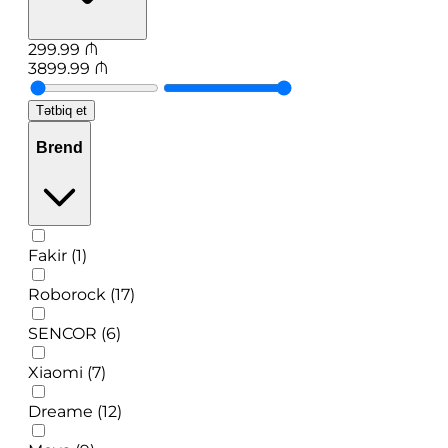
299.99
₼
3899.99
₼
Tətbiq et
Brend
Fakir (1)
Roborock (17)
SENCOR (6)
Xiaomi (7)
Dreame (12)