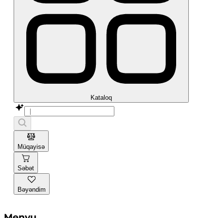
Kataloq
Müqayisə
Səbət
Bəyəndim
Menyu