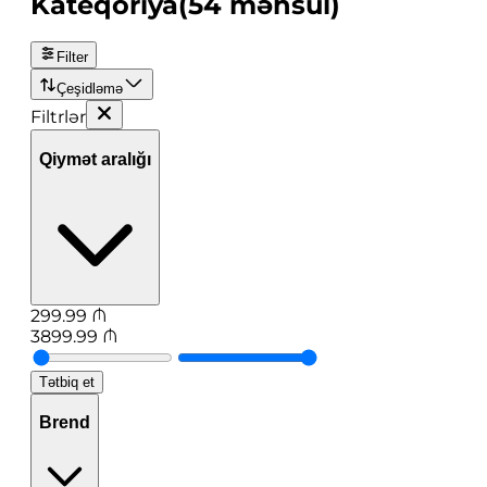
Kateqoriya
(
54
məhsul
)
Filter
Çeşidləmə
Filtrlər
Qiymət aralığı
299.99
₼
3899.99
₼
Tətbiq et
Brend