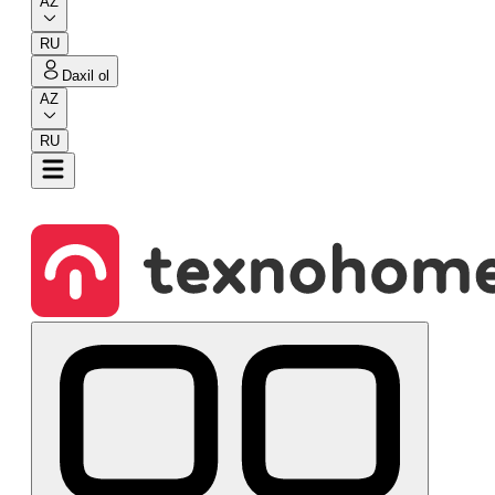
AZ
RU
Daxil ol
AZ
RU