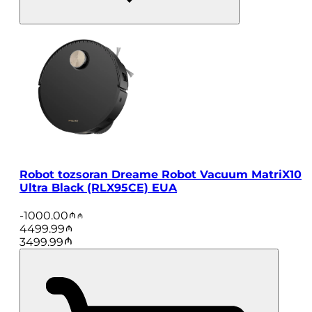
Robot tozsoran Dreame Robot Vacuum MatriX10
Ultra Black (RLX95CE) EUA
-
1000.00
4499.99
3499.99