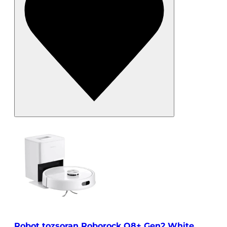
Robot tozsoran Roborock Q8+ Gen2 White