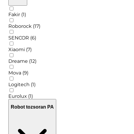
Fakir (1)
Roborock (17)
SENCOR (6)
Xiaomi (7)
Dreame (12)
Mova (9)
Logitech (1)
Eurolux (1)
Robot tozsoran PA