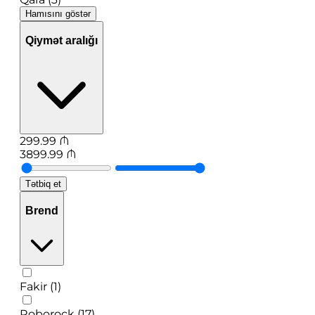
Hamısını göstər
Qiymət aralığı
299.99
₼
3899.99
₼
Tətbiq et
Brend
Fakir (1)
Roborock (17)