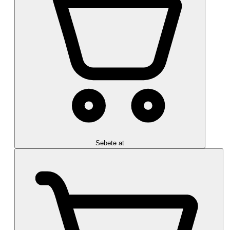
Səbətə at