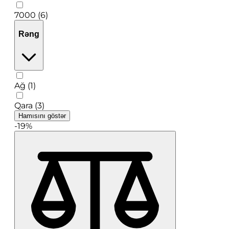
7000 (6)
Rəng
Ağ (1)
Qara (3)
Hamısını göstər
-19%