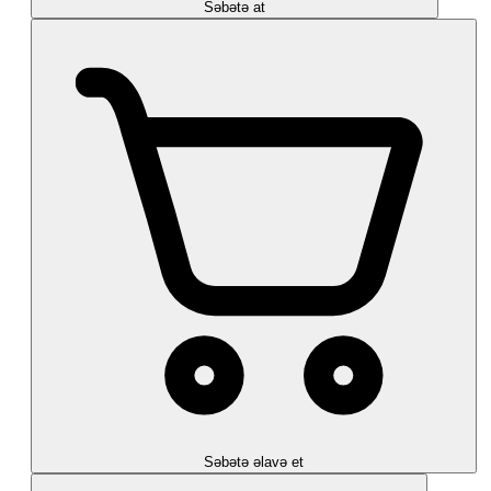
Səbətə at
Səbətə əlavə et