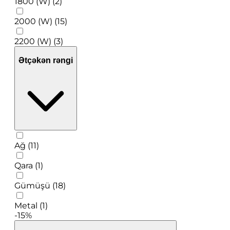
1800 (W) (2)
2000 (W) (15)
2200 (W) (3)
Ətçəkən rəngi
Ağ (11)
Qara (1)
Gümüşü (18)
Metal (1)
-15%