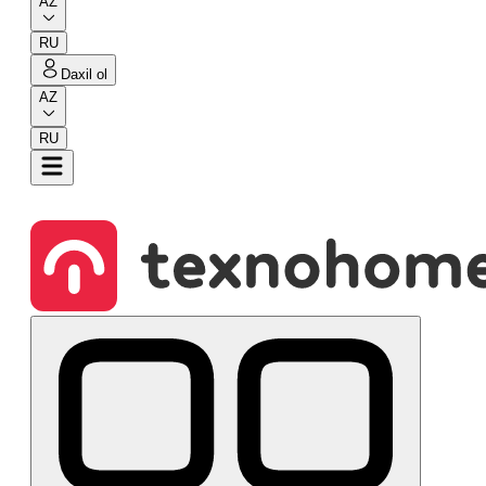
AZ
RU
Daxil ol
AZ
RU