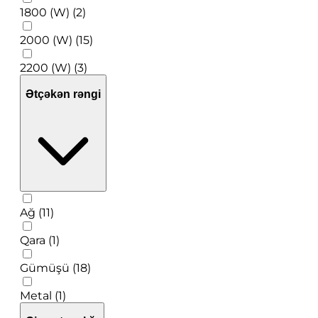
1800 (W) (2)
2000 (W) (15)
2200 (W) (3)
Ətçəkən rəngi
Ağ (11)
Qara (1)
Gümüşü (18)
Metal (1)