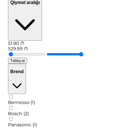
Qiymət aralığı
51.90
₼
529.99
₼
Tətbiq et
Brend
Bernesso (1)
Bosch (2)
Panasonic (1)