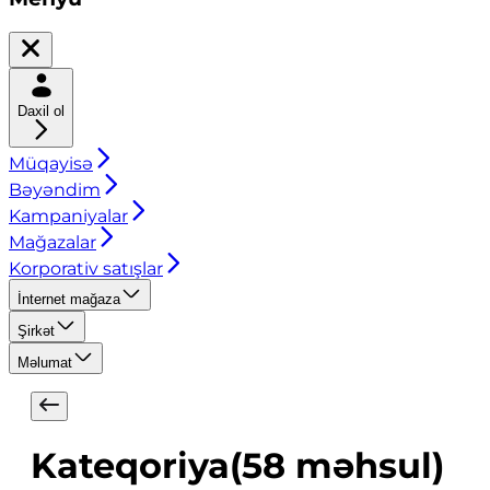
Daxil ol
Müqayisə
Bəyəndim
Kampaniyalar
Mağazalar
Korporativ satışlar
İnternet mağaza
Şirkət
Məlumat
Kateqoriya
(
58
məhsul
)