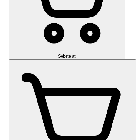
Səbətə at