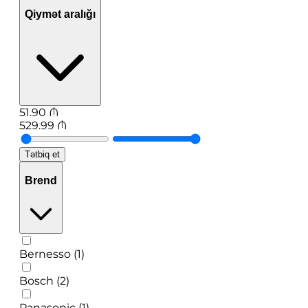
Qiymət aralığı
51.90
₼
529.99
₼
Tətbiq et
Brend
Bernesso (1)
Bosch (2)
Panasonic (1)