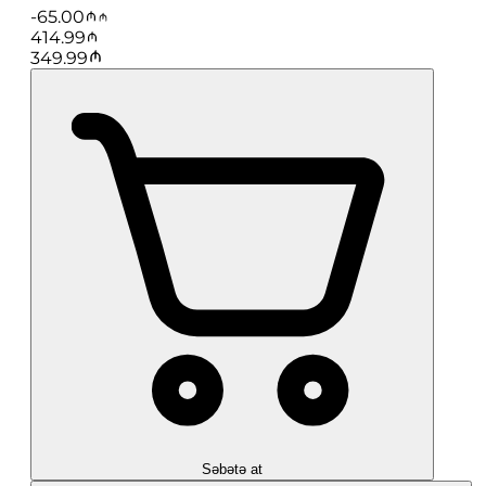
-
65.00
414.99
349.99
Səbətə at