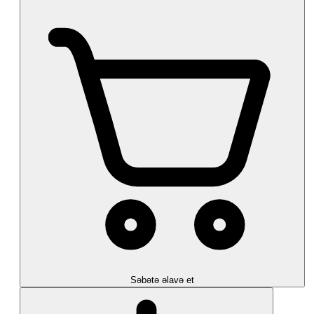
Səbətə əlavə et