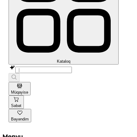
Kataloq
Müqayisə
Səbət
Bəyəndim
Menyu