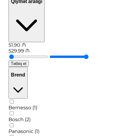
Qiymət aralığı
51.90
₼
529.99
₼
Tətbiq et
Brend
Bernesso (1)
Bosch (2)
Panasonic (1)