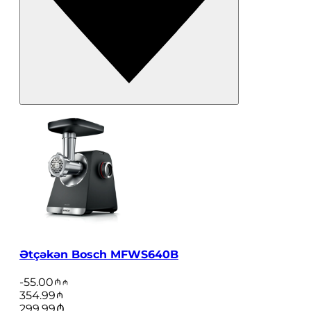
Ətçəkən Bosch MFWS640B
-
55.00
354.99
299.99