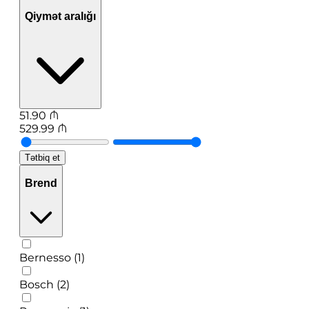
Qiymət aralığı
51.90
₼
529.99
₼
Tətbiq et
Brend
Bernesso (1)
Bosch (2)