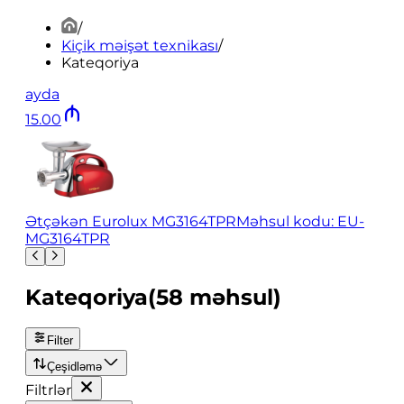
/
Kiçik məişət texnikası
/
Kateqoriya
ayda
15
.
00
Ətçəkən Eurolux MG3164TPR
Məhsul kodu: EU-
MG3164TPR
Kateqoriya
(
58
məhsul
)
Filter
Çeşidləmə
Filtrlər