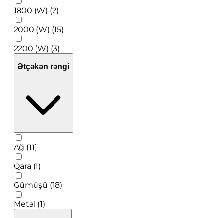
1800 (W) (2)
2000 (W) (15)
2200 (W) (3)
Ətçəkən rəngi
Ağ (11)
Qara (1)
Gümüşü (18)
Metal (1)