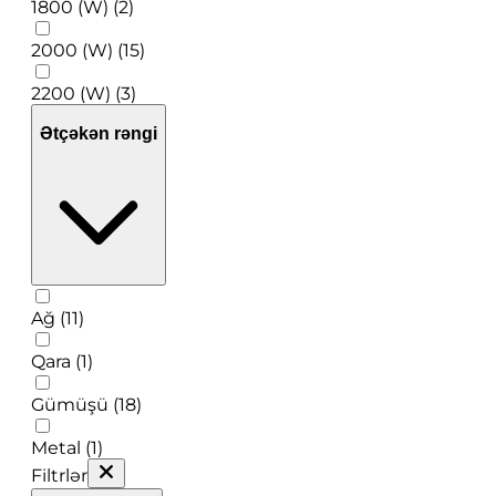
1800 (W) (2)
2000 (W) (15)
2200 (W) (3)
Ətçəkən rəngi
Ağ (11)
Qara (1)
Gümüşü (18)
Metal (1)
Filtrlər