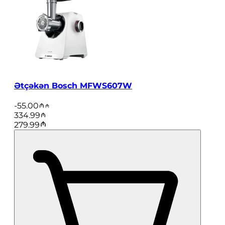
Ətçəkən Bosch MFWS607W
-
55.00
334.99
279.99