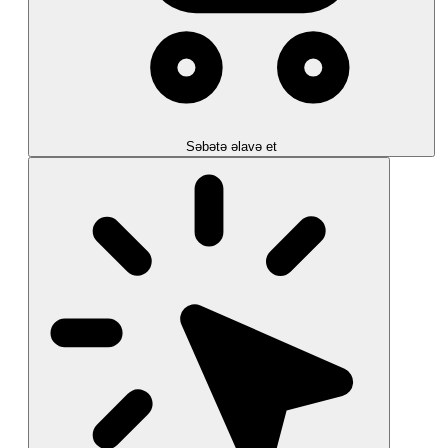
Səbətə əlavə et