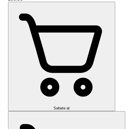
Səbətə at