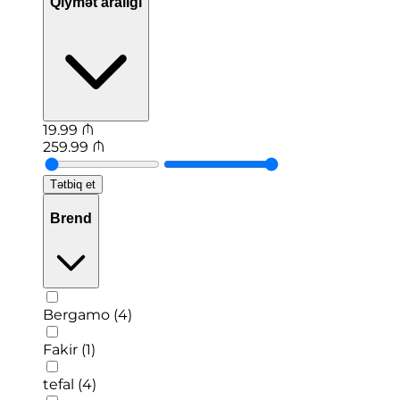
Qiymət aralığı
19.99
₼
259.99
₼
Tətbiq et
Brend
Bergamo (4)
Fakir (1)
tefal (4)