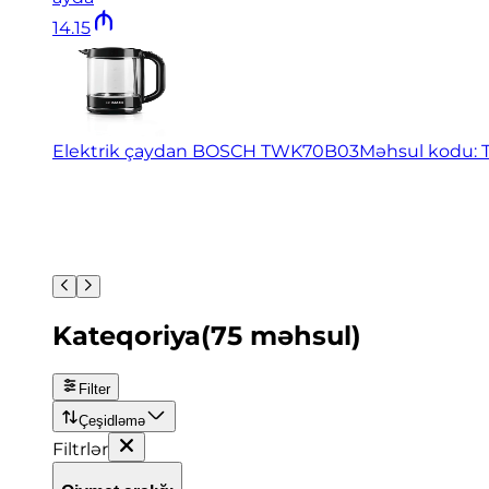
14
.
15
Elektrik çaydan BOSCH TWK70B03
Məhsul kodu:
Kateqoriya
(
75
məhsul
)
Filter
Çeşidləmə
Filtrlər