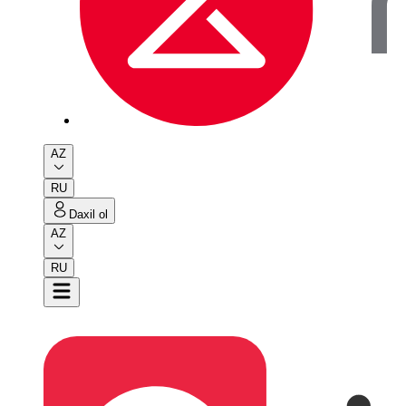
AZ
RU
Daxil ol
AZ
RU