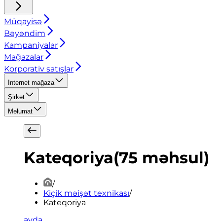
Müqayisə
Bəyəndim
Kampaniyalar
Mağazalar
Korporativ satışlar
İnternet mağaza
Şirkət
Məlumat
Kateqoriya
(
75
məhsul
)
/
Kiçik məişət texnikası
/
Kateqoriya
ayda