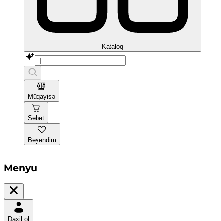
Kataloq
Müqayisə
Səbət
Bəyəndim
Menyu
Daxil ol