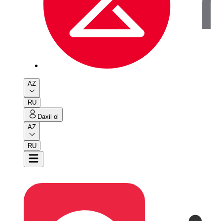
AZ
RU
Daxil ol
AZ
RU