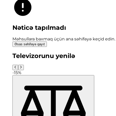
Nəticə tapılmadı
Məhsullara baxmaq üçün ana səhifəyə keçid edin.
Əsas səhifəyə qayıt
Televizorunu yenilə
-15%