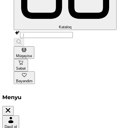
Kataloq
Müqayisə
Səbət
Bəyəndim
Menyu
Daxil ol