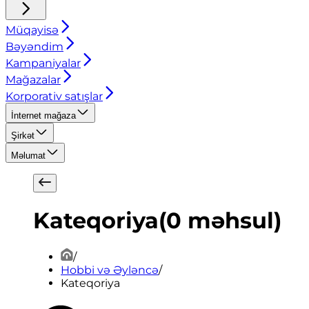
Müqayisə
Bəyəndim
Kampaniyalar
Mağazalar
Korporativ satışlar
İnternet mağaza
Şirkət
Məlumat
Kateqoriya
(
0
məhsul
)
/
Hobbi və Əyləncə
/
Kateqoriya