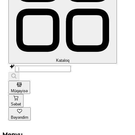
Kataloq
Müqayisə
Səbət
Bəyəndim
Menyu