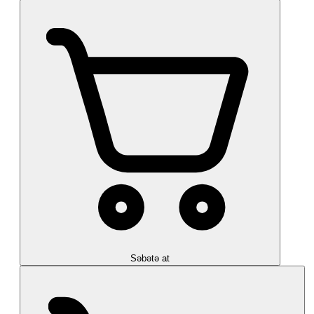
Səbətə at