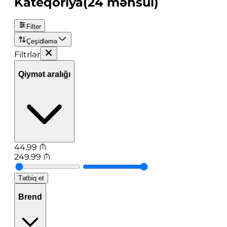
Kateqoriya
(
24
məhsul
)
Filter
Çeşidləmə
Filtrlər
Qiymət aralığı
44.99
₼
249.99
₼
Tətbiq et
Brend