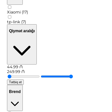
Xiaomi (17)
tp-link (7)
Qiymət aralığı
44.99
₼
249.99
₼
Tətbiq et
Brend