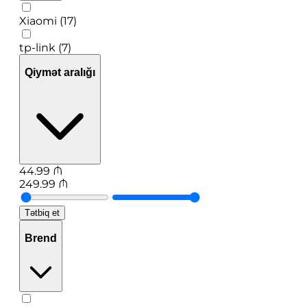
Xiaomi (17)
tp-link (7)
Qiymət aralığı
44.99
₼
249.99
₼
Tətbiq et
Brend