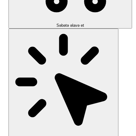
Səbətə əlavə et