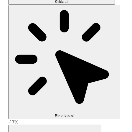
Kliklə-al
Bir kliklə al
-17%