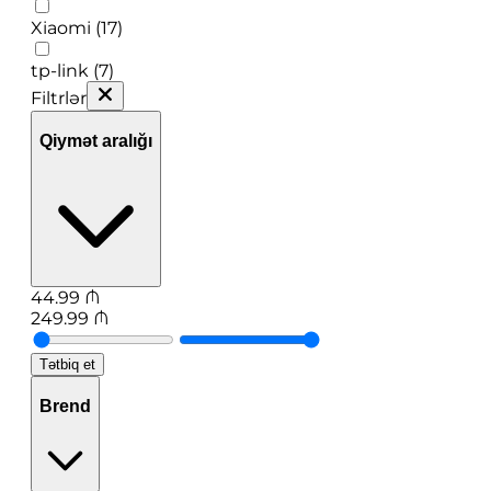
Xiaomi (17)
tp-link (7)
Filtrlər
Qiymət aralığı
44.99
₼
249.99
₼
Tətbiq et
Brend