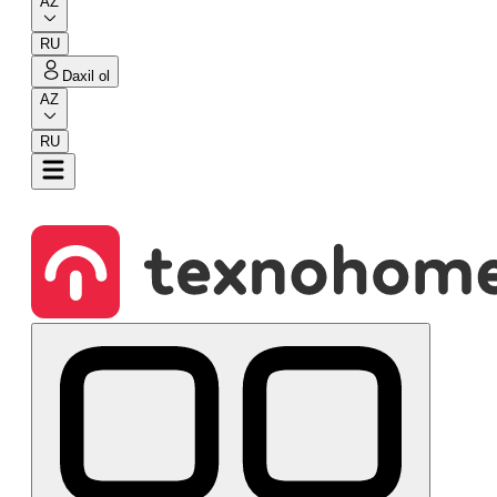
AZ
RU
Daxil ol
AZ
RU