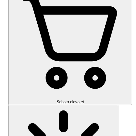
Səbətə əlavə et