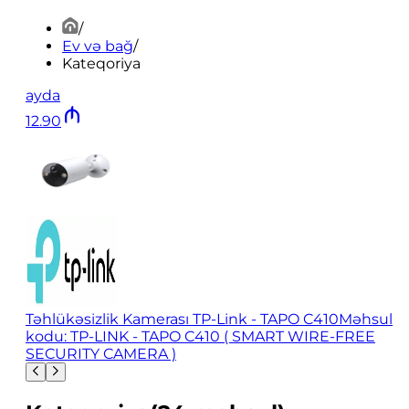
/
Ev və bağ
/
Kateqoriya
ayda
12
.
90
Təhlükəsizlik Kamerası TP-Link - TAPO C410
Məhsul
kodu: TP-LINK - TAPO C410 ( SMART WIRE-FREE
SECURITY CAMERA )