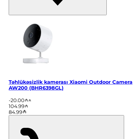
Təhlükəsizlik kamerası Xiaomi Outdoor Camera
AW200 (BHR6398GL)
-
20.00
104.99
84.99