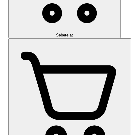
Səbətə at