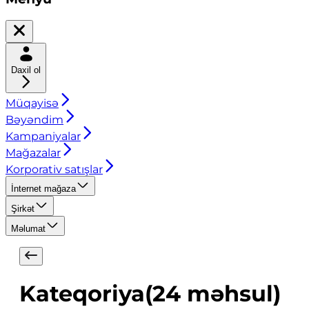
Daxil ol
Müqayisə
Bəyəndim
Kampaniyalar
Mağazalar
Korporativ satışlar
İnternet mağaza
Şirkət
Məlumat
Kateqoriya
(
24
məhsul
)