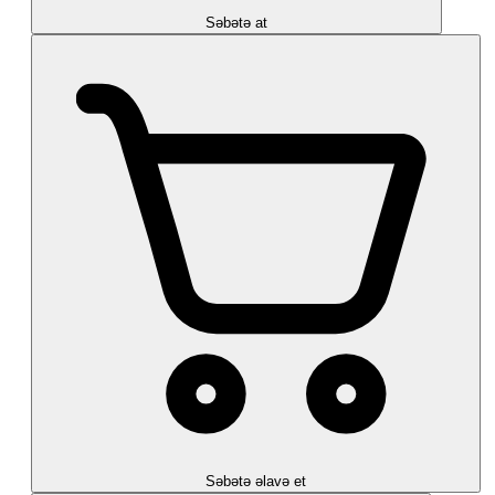
Səbətə at
Səbətə əlavə et