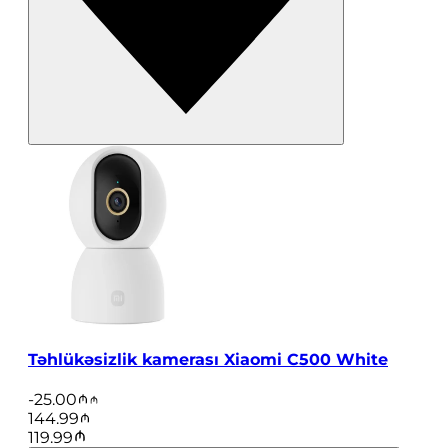
Təhlükəsizlik kamerası Xiaomi C500 White
-
25.00
144.99
119.99