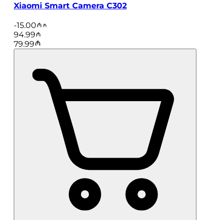
Xiaomi Smart Camera C302
-
15.00
94.99
79.99