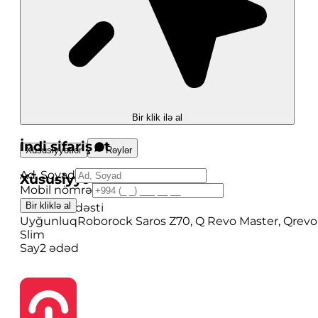
Bir klik ilə al
İndi sifariş et
Xüsusiyyətlər
Rəylər
Ad, Soyad
Xüsusiyyətlər
Mobil nömrə
Bir kliklə al
Növü
Filtr dəsti
Uyğunluq
Roborock Saros Z70, Q Revo Master, Qrevo
Slim
Say
2 ədəd