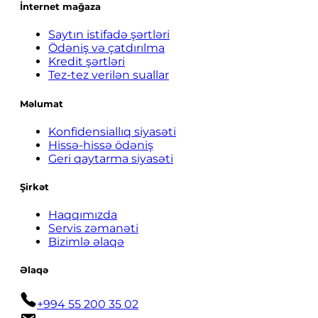
İnternet mağaza
Saytın istifadə şərtləri
Ödəniş və çatdırılma
Kredit şərtləri
Tez-tez verilən suallar
Məlumat
Konfidensiallıq siyasəti
Hissə-hissə ödəniş
Geri qaytarma siyasəti
Şirkət
Haqqımızda
Servis zəmanəti
Bizimlə əlaqə
Əlaqə
+994 55 200 35 02