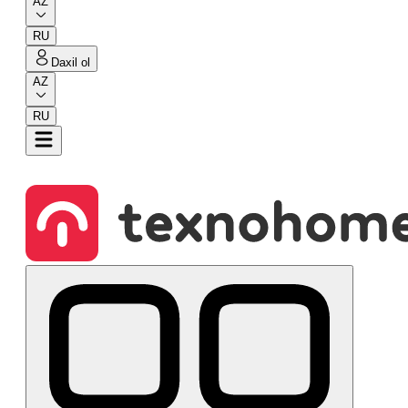
AZ
RU
Daxil ol
AZ
RU