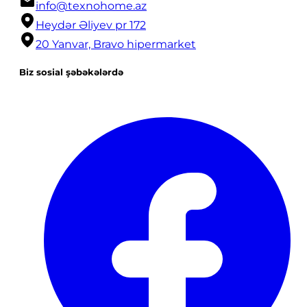
info@texnohome.az
Heydər Əliyev pr 172
20 Yanvar, Bravo hipermarket
Biz sosial şəbəkələrdə