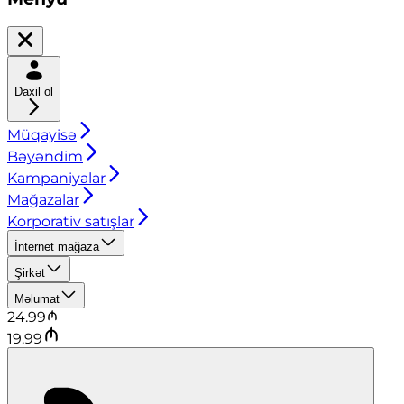
Daxil ol
Müqayisə
Bəyəndim
Kampaniyalar
Mağazalar
Korporativ satışlar
İnternet mağaza
Şirkət
Məlumat
24.99
19.99