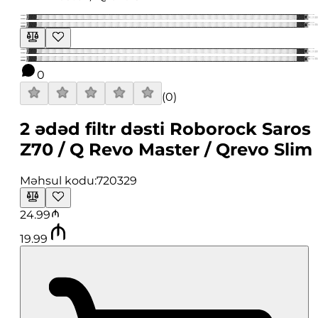
0
(
0
)
2 ədəd filtr dəsti Roborock Saros
Z70 / Q Revo Master / Qrevo Slim
Məhsul kodu:
720329
24.99
19.99