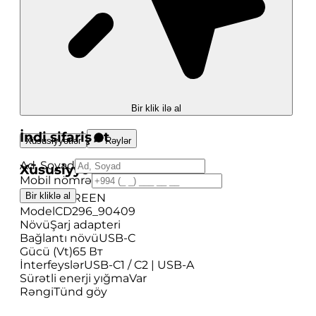
Bir klik ilə al
İndi sifariş et
Xüsusiyyətlər
Rəylər
Ad, Soyad
Xüsusiyyətlər
Mobil nömrə
Bir kliklə al
Brend
UGREEN
Model
CD296_90409
Növü
Şarj adapteri
Bağlantı növü
USB-C
Gücü (Vt)
65 Вт
İnterfeyslər
USB-C1 / C2 | USB-A
Sürətli enerji yığma
Var
Rəngi
Tünd göy