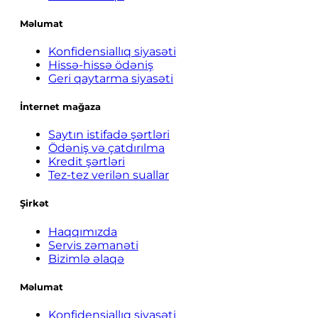
Məlumat
Konfidensiallıq siyasəti
Hissə-hissə ödəniş
Geri qaytarma siyasəti
İnternet mağaza
Saytın istifadə şərtləri
Ödəniş və çatdırılma
Kredit şərtləri
Tez-tez verilən suallar
Şirkət
Haqqımızda
Servis zəmanəti
Bizimlə əlaqə
Məlumat
Konfidensiallıq siyasəti