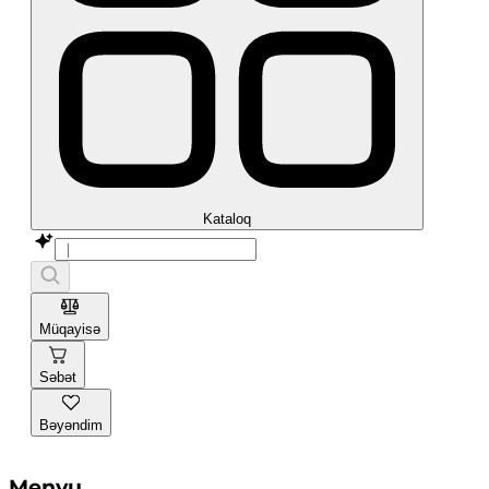
Kataloq
Müqayisə
Səbət
Bəyəndim
Menyu