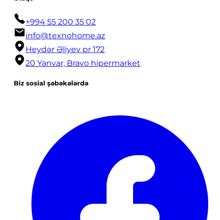
+994 55 200 35 02
info@texnohome.az
Heydər Əliyev pr 172
20 Yanvar, Bravo hipermarket
Biz sosial şəbəkələrdə