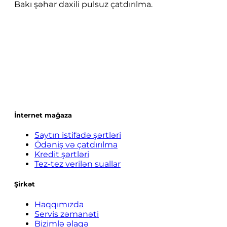
Bakı şəhər daxili pulsuz çatdırılma.
İnternet mağaza
Saytın istifadə şərtləri
Ödəniş və çatdırılma
Kredit şərtləri
Tez-tez verilən suallar
Şirkət
Haqqımızda
Servis zəmanəti
Bizimlə əlaqə