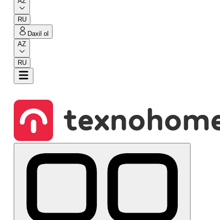
AZ
RU
Daxil ol
AZ
RU