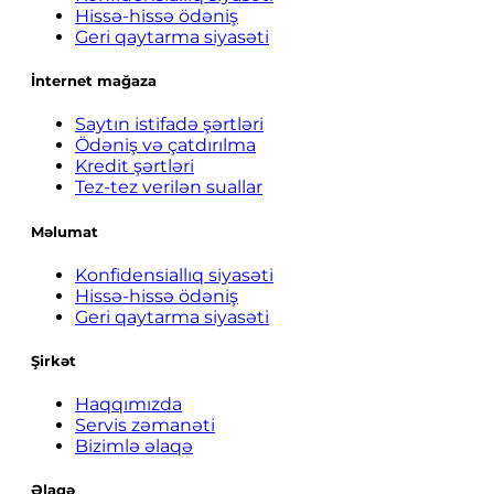
Hissə-hissə ödəniş
Geri qaytarma siyasəti
İnternet mağaza
Saytın istifadə şərtləri
Ödəniş və çatdırılma
Kredit şərtləri
Tez-tez verilən suallar
Məlumat
Konfidensiallıq siyasəti
Hissə-hissə ödəniş
Geri qaytarma siyasəti
Şirkət
Haqqımızda
Servis zəmanəti
Bizimlə əlaqə
Əlaqə