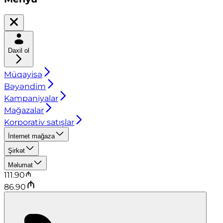
Daxil ol
Müqayisə
Bəyəndim
Kampaniyalar
Mağazalar
Korporativ satışlar
İnternet mağaza
Şirkət
Məlumat
111.90
86.90