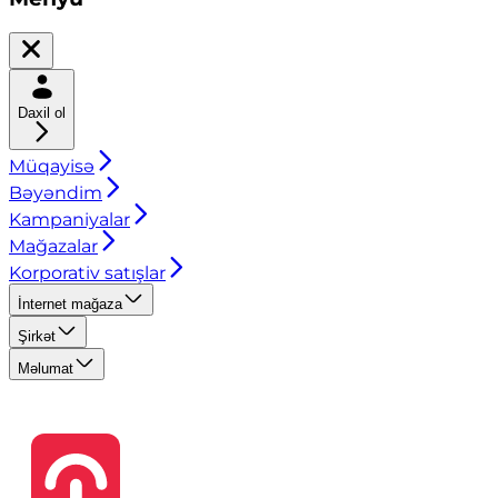
Daxil ol
Müqayisə
Bəyəndim
Kampaniyalar
Mağazalar
Korporativ satışlar
İnternet mağaza
Şirkət
Məlumat