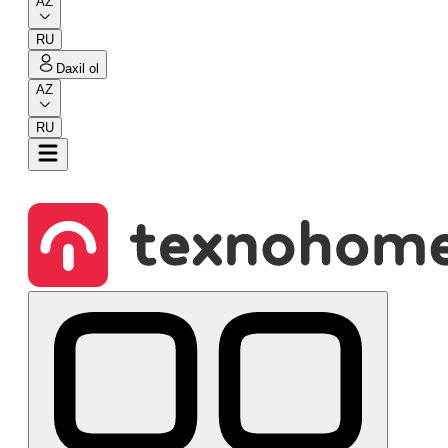
AZ
RU
Daxil ol
AZ
RU