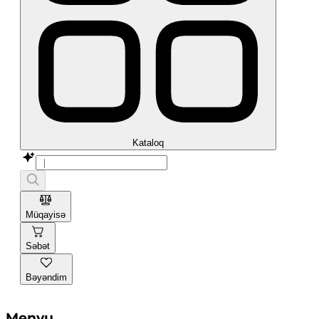
Kataloq
Müqayisə
Səbət
Bəyəndim
Menyu