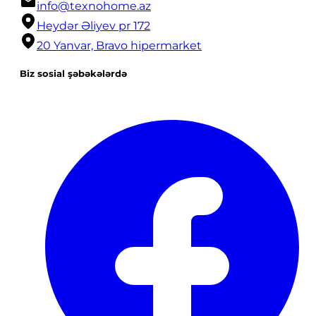
info@texnohome.az
Heydər Əliyev pr 172
20 Yanvar, Bravo hipermarket
Biz sosial şəbəkələrdə