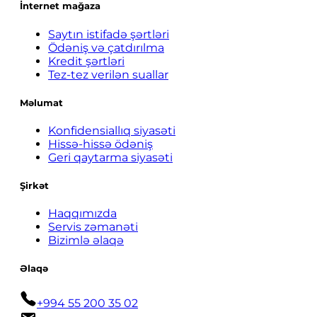
İnternet mağaza
Saytın istifadə şərtləri
Ödəniş və çatdırılma
Kredit şərtləri
Tez-tez verilən suallar
Məlumat
Konfidensiallıq siyasəti
Hissə-hissə ödəniş
Geri qaytarma siyasəti
Şirkət
Haqqımızda
Servis zəmanəti
Bizimlə əlaqə
Əlaqə
+994 55 200 35 02