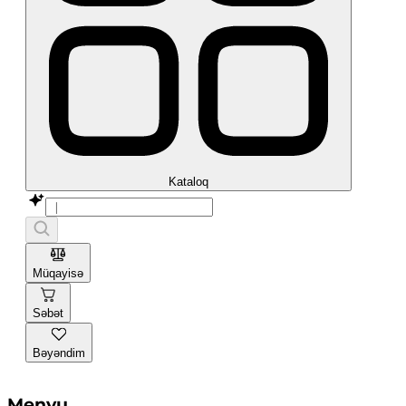
Kataloq
Müqayisə
Səbət
Bəyəndim
Menyu