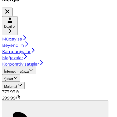
Daxil ol
Müqayisə
Bəyəndim
Kampaniyalar
Mağazalar
Korporativ satışlar
İnternet mağaza
Şirkət
Məlumat
379.99
299.99