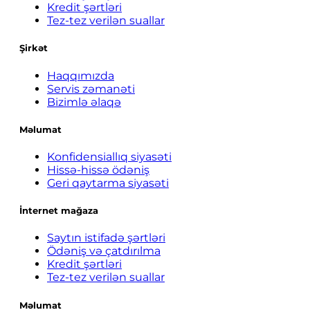
Kredit şərtləri
Tez-tez verilən suallar
Şirkət
Haqqımızda
Servis zəmanəti
Bizimlə əlaqə
Məlumat
Konfidensiallıq siyasəti
Hissə-hissə ödəniş
Geri qaytarma siyasəti
İnternet mağaza
Saytın istifadə şərtləri
Ödəniş və çatdırılma
Kredit şərtləri
Tez-tez verilən suallar
Məlumat