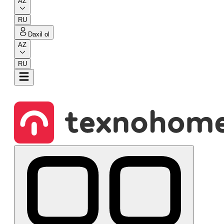
AZ
RU
Daxil ol
AZ
RU