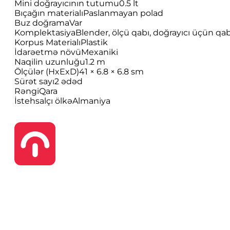
Mini doğrayıcının tutumu
0.5 lt
Bıçağın materialı
Paslanmayan polad
Buz doğrama
Var
Komplektasiya
Blender, ölçü qabı, doğrayıcı üçün qa
Korpus Materialı
Plastik
İdarəetmə növü
Mexaniki
Naqilin uzunluğu
1.2 m
Ölçülər (HxExD)
41 × 6.8 × 6.8 sm
Sürət sayı
2 ədəd
Rəngi
Qara
İstehsalçı ölkə
Almaniya