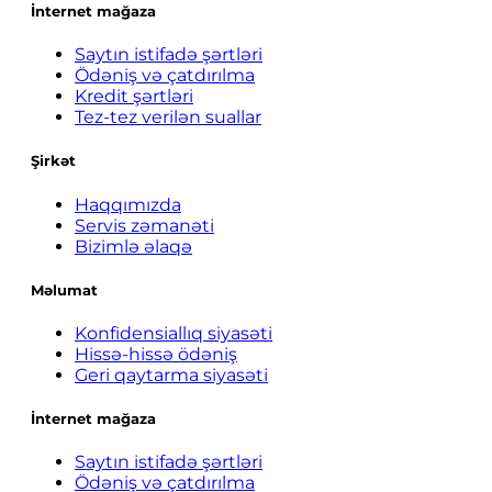
İnternet mağaza
Saytın istifadə şərtləri
Ödəniş və çatdırılma
Kredit şərtləri
Tez-tez verilən suallar
Şirkət
Haqqımızda
Servis zəmanəti
Bizimlə əlaqə
Məlumat
Konfidensiallıq siyasəti
Hissə-hissə ödəniş
Geri qaytarma siyasəti
İnternet mağaza
Saytın istifadə şərtləri
Ödəniş və çatdırılma