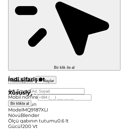
Bir klik ilə al
İndi sifariş et
Xüsusiyyətlər
Rəylər
Ad, Soyad
Xüsusiyyətlər
Mobil nömrə
Bir kliklə al
Brend
Braun
Model
MQ9187XLI
Növü
Blender
Ölçü qabının tutumu
0.6 lt
Gücü
1200 Vt