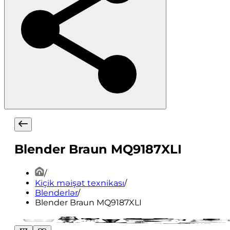
Blender Braun MQ9187XLI
/
Kiçik məişət texnikası
/
Blenderlər
/
Blender Braun MQ9187XLI