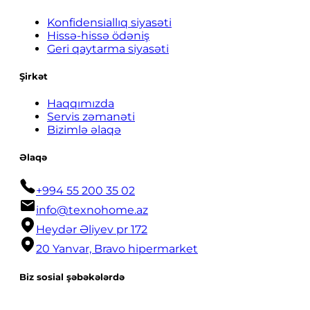
Konfidensiallıq siyasəti
Hissə-hissə ödəniş
Geri qaytarma siyasəti
Şirkət
Haqqımızda
Servis zəmanəti
Bizimlə əlaqə
Əlaqə
+994 55 200 35 02
info@texnohome.az
Heydər Əliyev pr 172
20 Yanvar, Bravo hipermarket
Biz sosial şəbəkələrdə