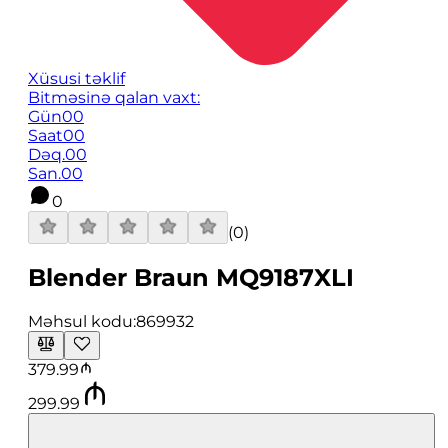
Xüsusi təklif
Bitməsinə qalan vaxt:
Gün
00
Saat
00
Dəq.
00
San.
00
0
(
0
)
Blender Braun MQ9187XLI
Məhsul kodu:
869932
379.99
299.99