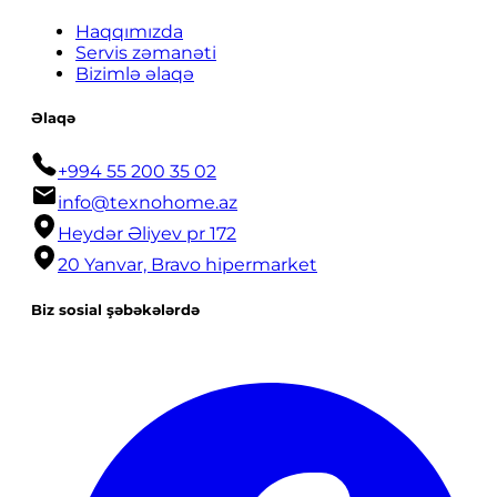
Haqqımızda
Servis zəmanəti
Bizimlə əlaqə
Əlaqə
+994 55 200 35 02
info@texnohome.az
Heydər Əliyev pr 172
20 Yanvar, Bravo hipermarket
Biz sosial şəbəkələrdə