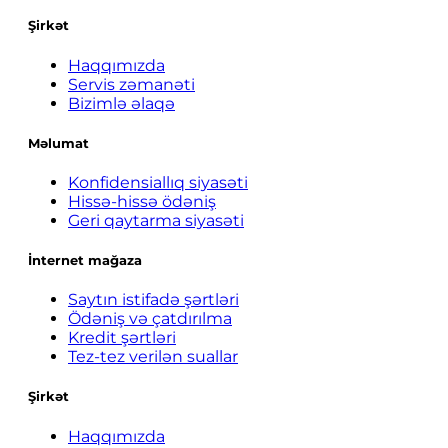
Şirkət
Haqqımızda
Servis zəmanəti
Bizimlə əlaqə
Məlumat
Konfidensiallıq siyasəti
Hissə-hissə ödəniş
Geri qaytarma siyasəti
İnternet mağaza
Saytın istifadə şərtləri
Ödəniş və çatdırılma
Kredit şərtləri
Tez-tez verilən suallar
Şirkət
Haqqımızda