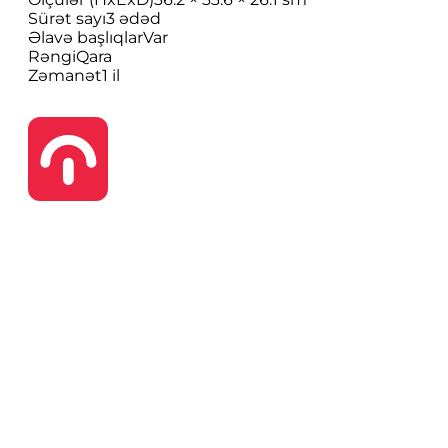
Sürət sayı
3 ədəd
Əlavə başlıqlar
Var
Rəngi
Qara
Zəmanət
1 il