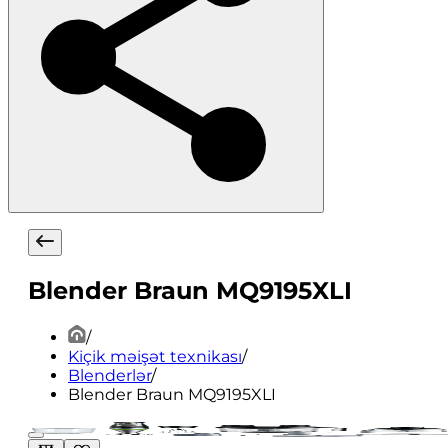
Blender Braun MQ9195XLI
/
Kiçik məişət texnikası
/
Blenderlər
/
Blender Braun MQ9195XLI