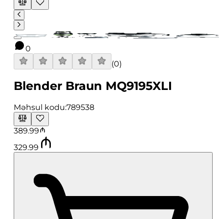
0
(
0
)
Blender Braun MQ9195XLI
Məhsul kodu:
789538
389.99
329.99