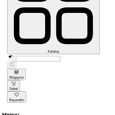
Kataloq
Müqayisə
Səbət
Bəyəndim
Menyu