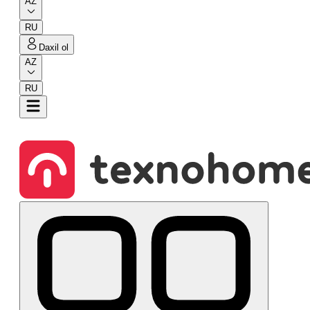
AZ
RU
Daxil ol
AZ
RU