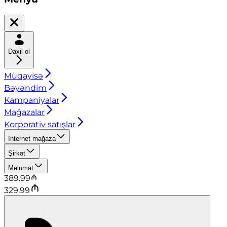
Daxil ol
Müqayisə
Bəyəndim
Kampaniyalar
Mağazalar
Korporativ satışlar
İnternet mağaza
Şirkət
Məlumat
389.99
329.99