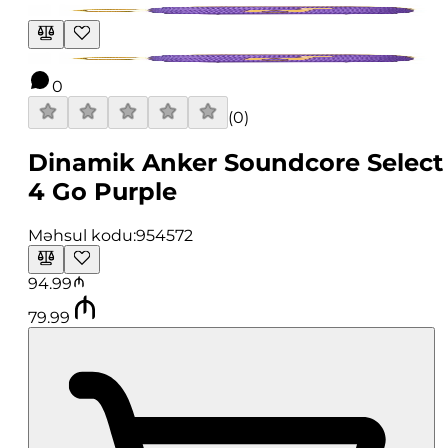
0
(
0
)
Dinamik Anker Soundcore Select
4 Go Purple
Məhsul kodu:
954572
94.99
79.99