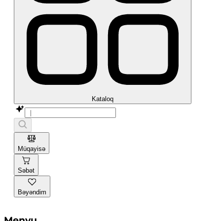
Kataloq
Müqayisə
Səbət
Bəyəndim
Menyu