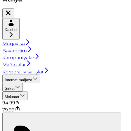
Daxil ol
Müqayisə
Bəyəndim
Kampaniyalar
Mağazalar
Korporativ satışlar
İnternet mağaza
Şirkət
Məlumat
94.99
79.99