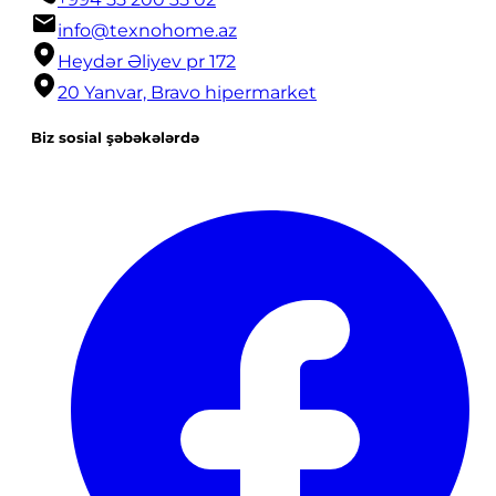
info@texnohome.az
Heydər Əliyev pr 172
20 Yanvar, Bravo hipermarket
Biz sosial şəbəkələrdə