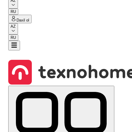
AZ
RU
Daxil ol
AZ
RU