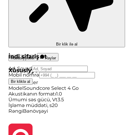
Bir klik ilə al
İndi sifariş et
Xüsusiyyətlər
Rəylər
Ad, Soyad
Xüsusiyyətlər
Mobil nömrə
Bir kliklə al
Brend
Anker
Model
Soundcore Select 4 Go
Akustikanın formatı
1.0
Ümumi səs gücü, Vt
3.5
İşləmə müddəti, s
20
Rəngi
Bənövşəyi