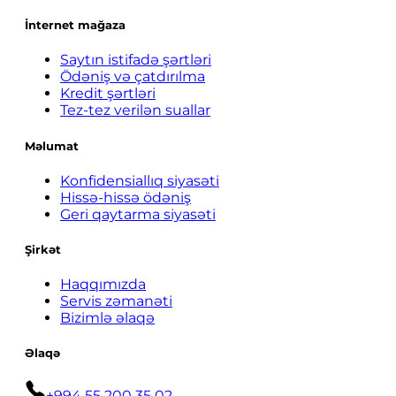
İnternet mağaza
Saytın istifadə şərtləri
Ödəniş və çatdırılma
Kredit şərtləri
Tez-tez verilən suallar
Məlumat
Konfidensiallıq siyasəti
Hissə-hissə ödəniş
Geri qaytarma siyasəti
Şirkət
Haqqımızda
Servis zəmanəti
Bizimlə əlaqə
Əlaqə
+994 55 200 35 02