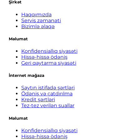
Şirkət
Haqqımızda
Servis zəmanəti
Bizimlə əlaqə
Məlumat
Konfidensiallıq siyasəti
Hissə-hissə ödəniş
Geri qaytarma siyasəti
İnternet mağaza
Saytın istifadə şərtləri
Ödəniş və çatdırılma
Kredit şərtləri
Tez-tez verilən suallar
Məlumat
Konfidensiallıq siyasəti
Hissə-hissə ödəniş