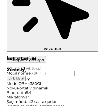
Bir klik ilə al
İndi sifariş et
Xüsusiyyətlər
Rəylər
Ad, Soyad
Xüsusiyyətlər
Mobil nömrə
Bir kliklə al
Brend
Xiaomi
Model
QBH4380GL
Növü
Portativ dinamik
Bluetooth
5.4
Mikrafon
Var
Şarj müddəti
3 saata qədər