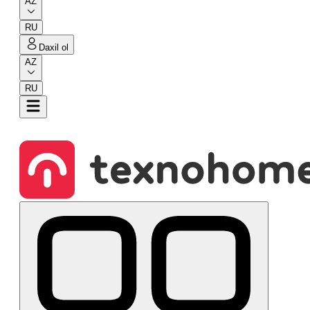
AZ
RU
Daxil ol
AZ
RU