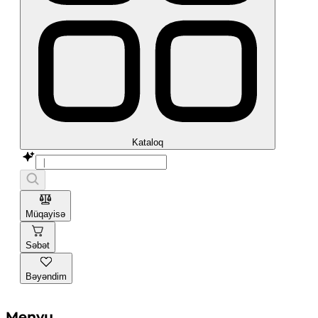
Kataloq
Müqayisə
Səbət
Bəyəndim
Menyu