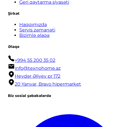
Geri qaytarma siyasəti
Şirkət
Haqqımızda
Servis zəmanəti
Bizimlə əlaqə
Əlaqə
+994 55 200 35 02
info@texnohome.az
Heydər Əliyev pr 172
20 Yanvar, Bravo hipermarket
Biz sosial şəbəkələrdə