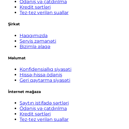
Ödəniş və çatdırılma
Kredit şərtləri
Tez-tez verilən suallar
Şirkət
Haqqımızda
Servis zəmanəti
Bizimlə əlaqə
Məlumat
Konfidensiallıq siyasəti
Hissə-hissə ödəniş
Geri qaytarma siyasəti
İnternet mağaza
Saytın istifadə şərtləri
Ödəniş və çatdırılma
Kredit şərtləri
Tez-tez verilən suallar