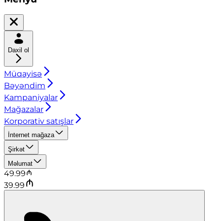
Daxil ol
Müqayisə
Bəyəndim
Kampaniyalar
Mağazalar
Korporativ satışlar
İnternet mağaza
Şirkət
Məlumat
49.99
39.99