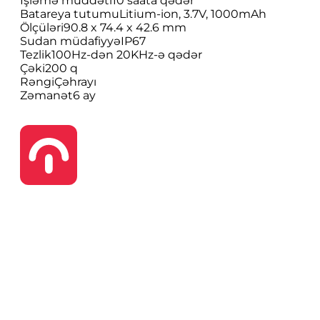
İşləmə müddəti
10 saata qədər
Batareya tutumu
Litium-ion, 3.7V, 1000mAh
Ölçüləri
90.8 x 74.4 x 42.6 mm
Sudan müdafiyyə
IP67
Tezlik
100Hz-dən 20KHz-ə qədər
Çəki
200 q
Rəngi
Çəhrayı
Zəmanət
6 ay