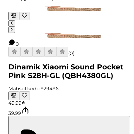
0
(
0
)
Dinamik Xiaomi Sound Pocket
Pink S28H-GL (QBH4380GL)
Məhsul kodu:
929496
49.99
39.99