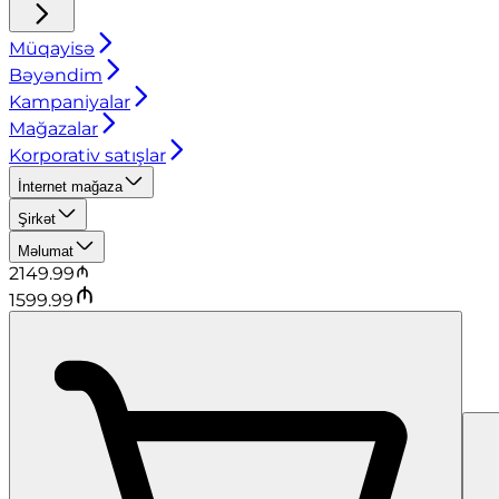
Müqayisə
Bəyəndim
Kampaniyalar
Mağazalar
Korporativ satışlar
İnternet mağaza
Şirkət
Məlumat
2149.99
1599.99