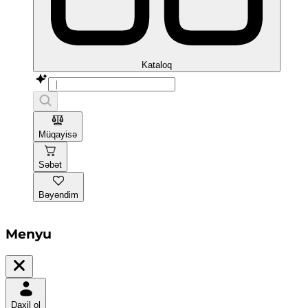
Kataloq
Müqayisə
Səbət
Bəyəndim
Menyu
Daxil ol