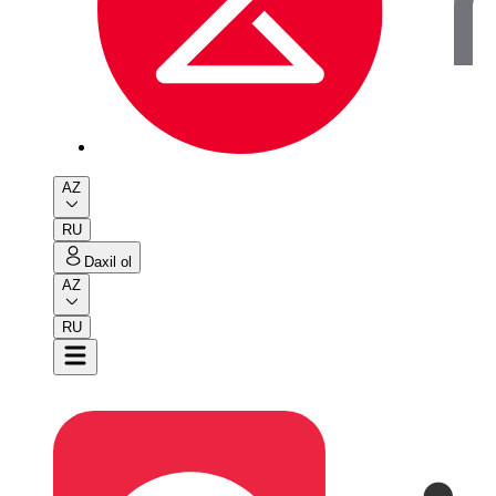
AZ
RU
Daxil ol
AZ
RU