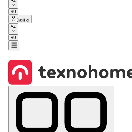
AZ
RU
Daxil ol
AZ
RU