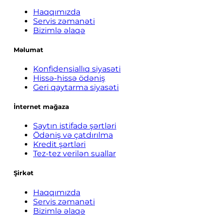
Haqqımızda
Servis zəmanəti
Bizimlə əlaqə
Məlumat
Konfidensiallıq siyasəti
Hissə-hissə ödəniş
Geri qaytarma siyasəti
İnternet mağaza
Saytın istifadə şərtləri
Ödəniş və çatdırılma
Kredit şərtləri
Tez-tez verilən suallar
Şirkət
Haqqımızda
Servis zəmanəti
Bizimlə əlaqə