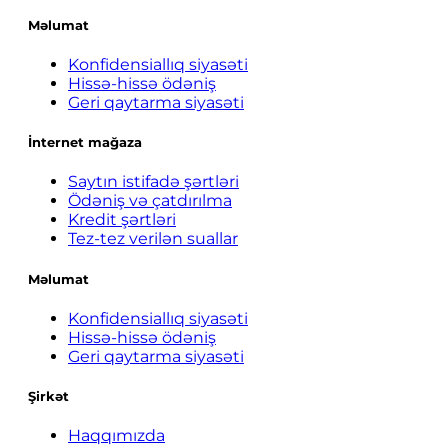
Məlumat
Konfidensiallıq siyasəti
Hissə-hissə ödəniş
Geri qaytarma siyasəti
İnternet mağaza
Saytın istifadə şərtləri
Ödəniş və çatdırılma
Kredit şərtləri
Tez-tez verilən suallar
Məlumat
Konfidensiallıq siyasəti
Hissə-hissə ödəniş
Geri qaytarma siyasəti
Şirkət
Haqqımızda