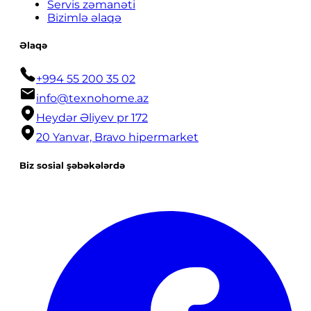
Servis zəmanəti
Bizimlə əlaqə
Əlaqə
+994 55 200 35 02
info@texnohome.az
Heydər Əliyev pr 172
20 Yanvar, Bravo hipermarket
Biz sosial şəbəkələrdə