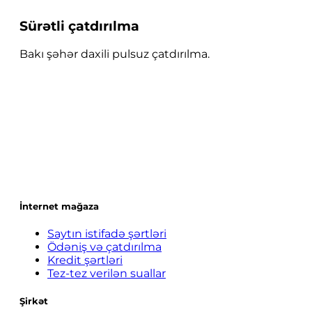
Sürətli çatdırılma
Bakı şəhər daxili pulsuz çatdırılma.
İnternet mağaza
Saytın istifadə şərtləri
Ödəniş və çatdırılma
Kredit şərtləri
Tez-tez verilən suallar
Şirkət