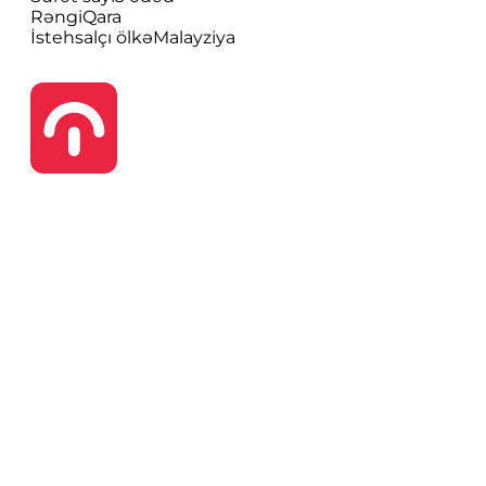
Rəngi
Qara
İstehsalçı ölkə
Malayziya