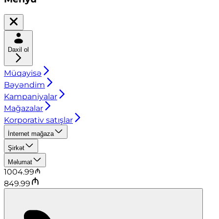
Daxil ol
Müqayisə
Bəyəndim
Kampaniyalar
Mağazalar
Korporativ satışlar
İnternet mağaza
Şirkət
Məlumat
1004.99
849.99