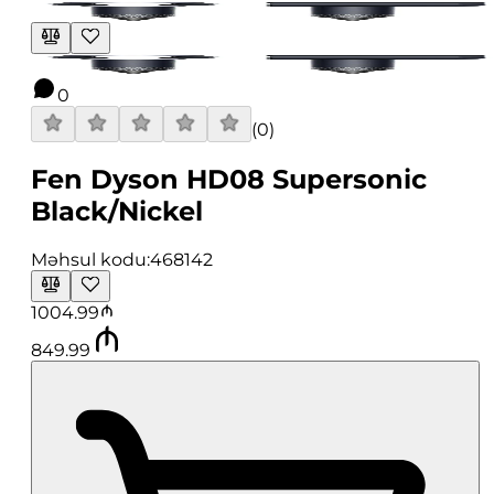
0
(
0
)
Fen Dyson HD08 Supersonic
Black/Nickel
Məhsul kodu:
468142
1004.99
849.99