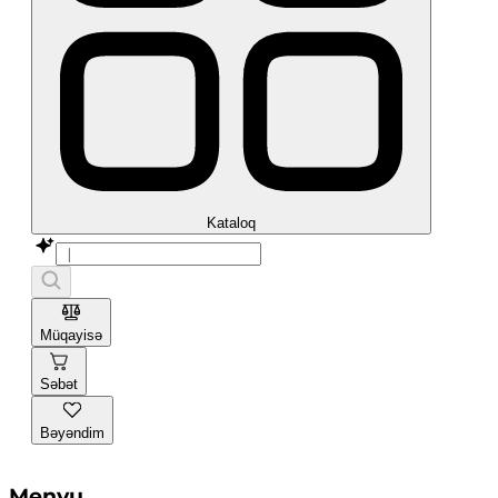
Kataloq
Müqayisə
Səbət
Bəyəndim
Menyu