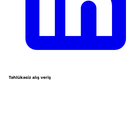
Təhlükəsiz alış veriş