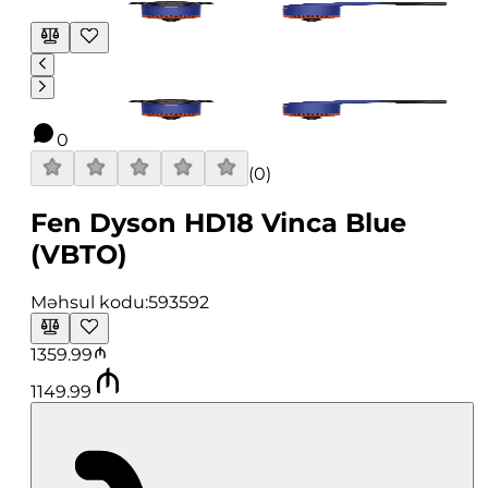
0
(
0
)
Fen Dyson HD18 Vinca Blue
(VBTO)
Məhsul kodu:
593592
1359.99
1149.99