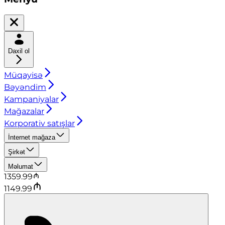
Daxil ol
Müqayisə
Bəyəndim
Kampaniyalar
Mağazalar
Korporativ satışlar
İnternet mağaza
Şirkət
Məlumat
1359.99
1149.99