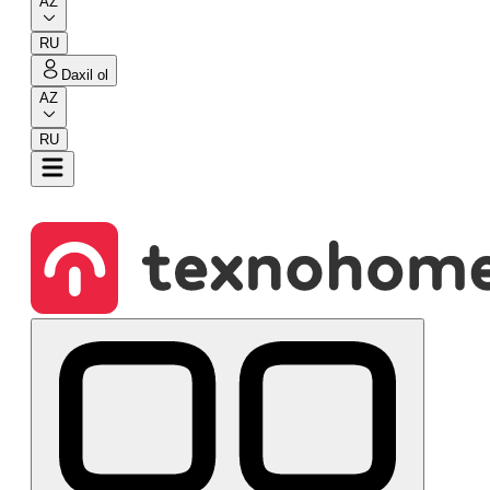
AZ
RU
Daxil ol
AZ
RU