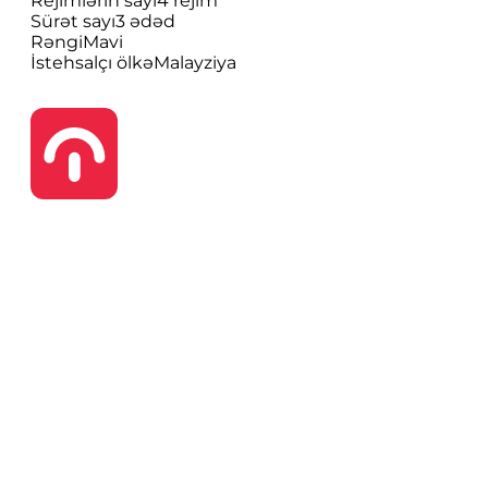
Rejimlərin sayı
4 rejim
Sürət sayı
3 ədəd
Rəngi
Mavi
İstehsalçı ölkə
Malayziya