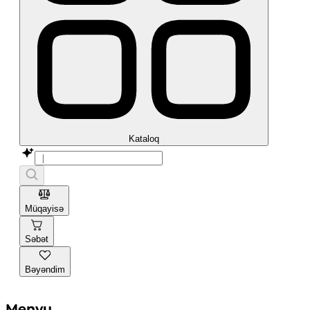
Kataloq
Müqayisə
Səbət
Bəyəndim
Menyu