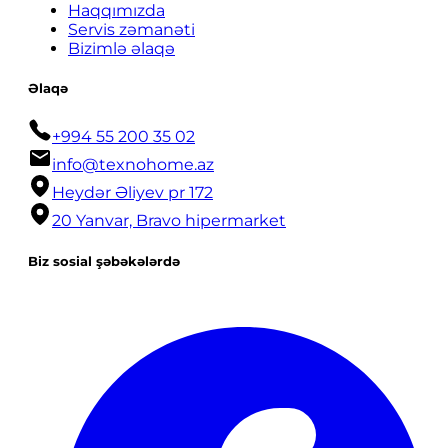
Haqqımızda
Servis zəmanəti
Bizimlə əlaqə
Əlaqə
+994 55 200 35 02
info@texnohome.az
Heydər Əliyev pr 172
20 Yanvar, Bravo hipermarket
Biz sosial şəbəkələrdə