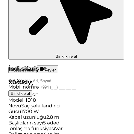
Bir klik ilə al
İndi sifariş et
Xüsusiyyətlər
Rəylər
Ad, Soyad
Xüsusiyyətlər
Mobil nömrə
Bir kliklə al
Brend
Dyson
Model
HD18
Növü
Saç şəkilləndirici
Gücü
1700 W
Kabel uzunluğu
2.8 m
Başlıqların sayı
5 ədəd
İonlaşma funksiyası
Var