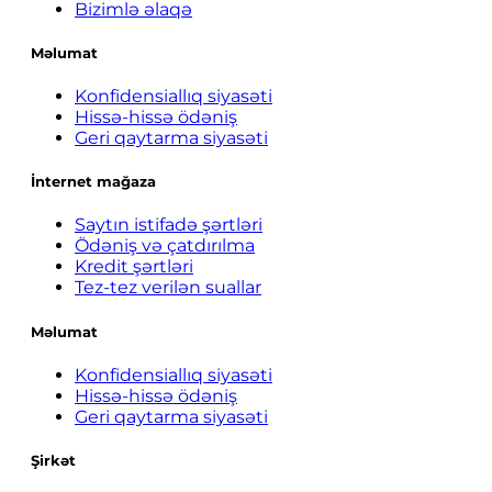
Bizimlə əlaqə
Məlumat
Konfidensiallıq siyasəti
Hissə-hissə ödəniş
Geri qaytarma siyasəti
İnternet mağaza
Saytın istifadə şərtləri
Ödəniş və çatdırılma
Kredit şərtləri
Tez-tez verilən suallar
Məlumat
Konfidensiallıq siyasəti
Hissə-hissə ödəniş
Geri qaytarma siyasəti
Şirkət