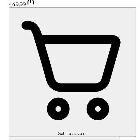
449.99
Səbətə əlavə et