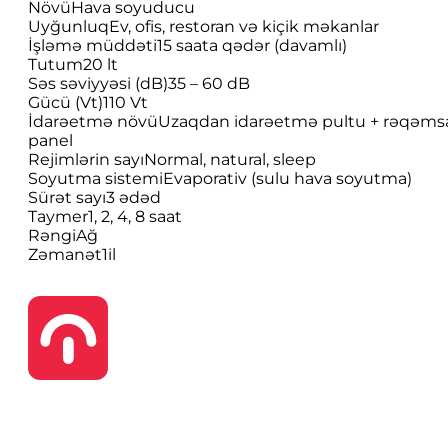
Növü
Hava soyuducu
Uyğunluq
Ev, ofis, restoran və kiçik məkanlar
İşləmə müddəti
15 saata qədər (davamlı)
Tutum
20 lt
Səs səviyyəsi (dB)
35 – 60 dB
Gücü (Vt)
110 Vt
İdarəetmə növü
Uzaqdan idarəetmə pultu + rəqəms
panel
Rejimlərin sayı
Normal, natural, sleep
Soyutma sistemi
Evaporativ (sulu hava soyutma)
Sürət sayı
3 ədəd
Taymer
1, 2, 4, 8 saat
Rəngi
Ağ
Zəmanət
1il