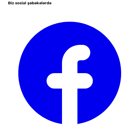
Biz sosial şəbəkələrdə