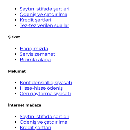
Saytın istifadə şərtləri
Ödəniş və çatdırılma
Kredit şərtləri
Tez-tez verilən suallar
Şirkət
Haqqımızda
Servis zəmanəti
Bizimlə əlaqə
Məlumat
Konfidensiallıq siyasəti
Hissə-hissə ödəniş
Geri qaytarma siyasəti
İnternet mağaza
Saytın istifadə şərtləri
Ödəniş və çatdırılma
Kredit şərtləri