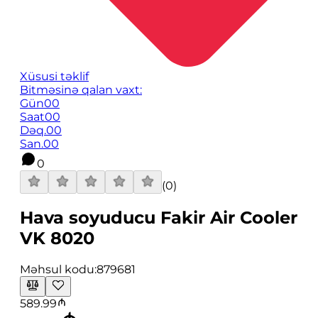
Xüsusi təklif
Bitməsinə qalan vaxt:
Gün
00
Saat
00
Dəq.
00
San.
00
0
(
0
)
Hava soyuducu Fakir Air Cooler
VK 8020
Məhsul kodu:
879681
589.99