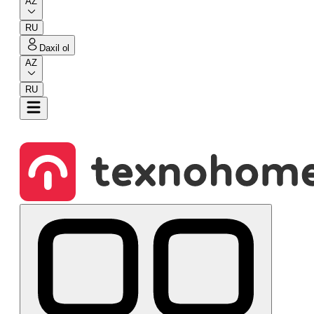
AZ
RU
Daxil ol
AZ
RU