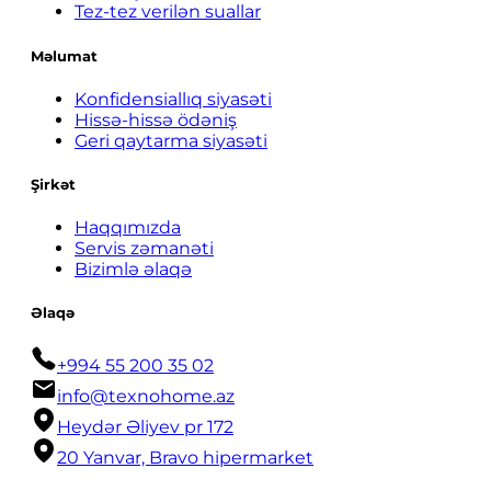
Tez-tez verilən suallar
Məlumat
Konfidensiallıq siyasəti
Hissə-hissə ödəniş
Geri qaytarma siyasəti
Şirkət
Haqqımızda
Servis zəmanəti
Bizimlə əlaqə
Əlaqə
+994 55 200 35 02
info@texnohome.az
Heydər Əliyev pr 172
20 Yanvar, Bravo hipermarket