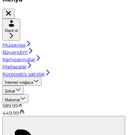
Daxil ol
Müqayisə
Bəyəndim
Kampaniyalar
Mağazalar
Korporativ satışlar
İnternet mağaza
Şirkət
Məlumat
589.99
449.99