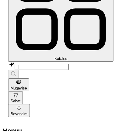
Kataloq
Müqayisə
Səbət
Bəyəndim
Menyu