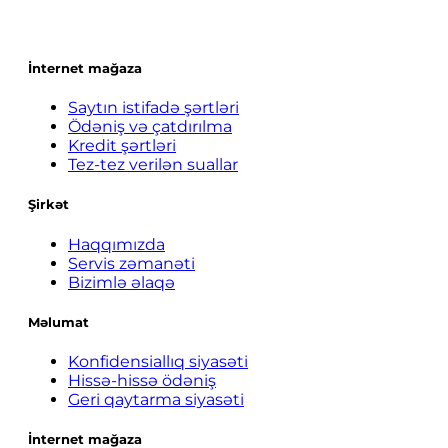
İnternet mağaza
Saytın istifadə şərtləri
Ödəniş və çatdırılma
Kredit şərtləri
Tez-tez verilən suallar
Şirkət
Haqqımızda
Servis zəmanəti
Bizimlə əlaqə
Məlumat
Konfidensiallıq siyasəti
Hissə-hissə ödəniş
Geri qaytarma siyasəti
İnternet mağaza