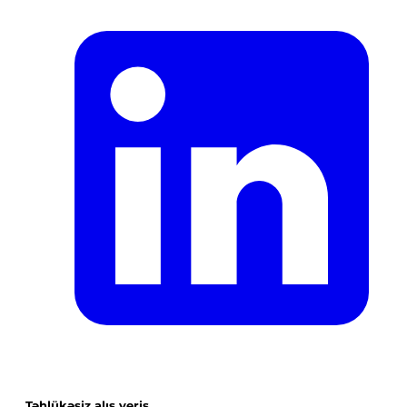
Təhlükəsiz alış veriş