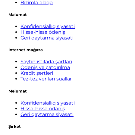
Bizimlə əlaqə
Məlumat
Konfidensiallıq siyasəti
Hissə-hissə ödəniş
Geri qaytarma siyasəti
İnternet mağaza
Saytın istifadə şərtləri
Ödəniş və çatdırılma
Kredit şərtləri
Tez-tez verilən suallar
Məlumat
Konfidensiallıq siyasəti
Hissə-hissə ödəniş
Geri qaytarma siyasəti
Şirkət