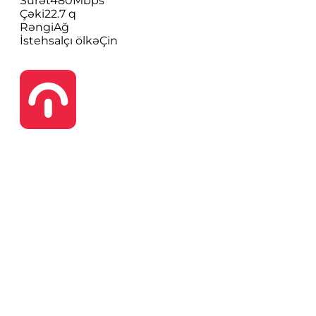
Sürət
480Mbps
Çəki
22.7 q
Rəngi
Ağ
İstehsalçı ölkə
Çin