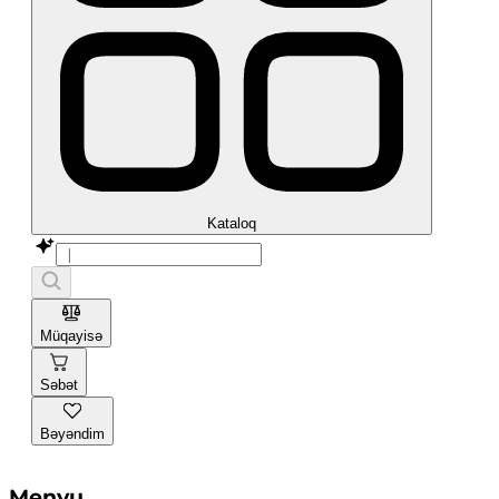
Kataloq
Müqayisə
Səbət
Bəyəndim
Menyu