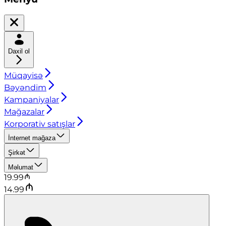
Daxil ol
Müqayisə
Bəyəndim
Kampaniyalar
Mağazalar
Korporativ satışlar
İnternet mağaza
Şirkət
Məlumat
19.99
14.99