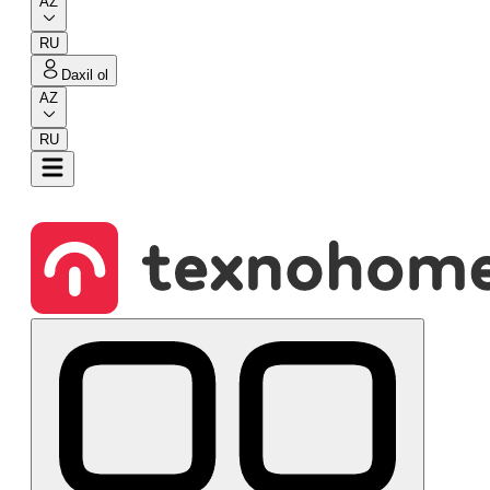
AZ
RU
Daxil ol
AZ
RU