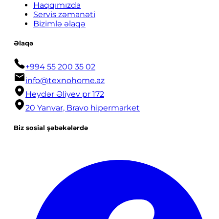
Haqqımızda
Servis zəmanəti
Bizimlə əlaqə
Əlaqə
+994 55 200 35 02
info@texnohome.az
Heydər Əliyev pr 172
20 Yanvar, Bravo hipermarket
Biz sosial şəbəkələrdə