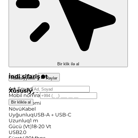
Bir klik ilə al
İndi sifariş et
Xüsusiyyətlər
Rəylər
Ad, Soyad
Xüsusiyyətlər
Mobil nömrə
Bir kliklə al
Brend
Xiaomi
Növü
Kabel
Uyğunluq
USB-A → USB-C
Uzunluq
1 m
Gücü (Vt)
18-20 Vt
USB
2.0