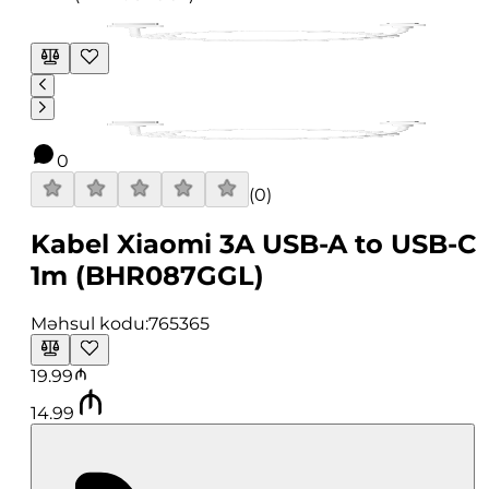
0
(
0
)
Kabel Xiaomi 3A USB-A to USB-C
1m (BHR087GGL)
Məhsul kodu:
765365
19.99
14.99