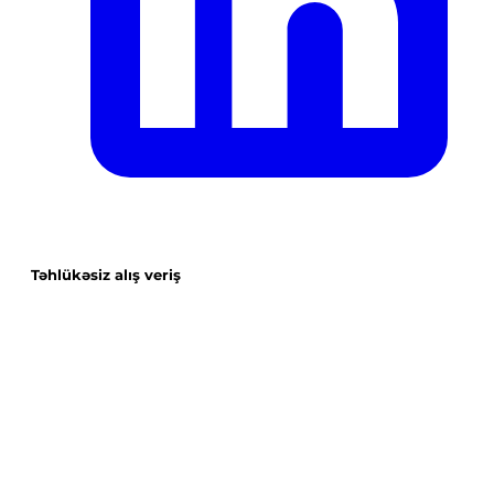
Təhlükəsiz alış veriş