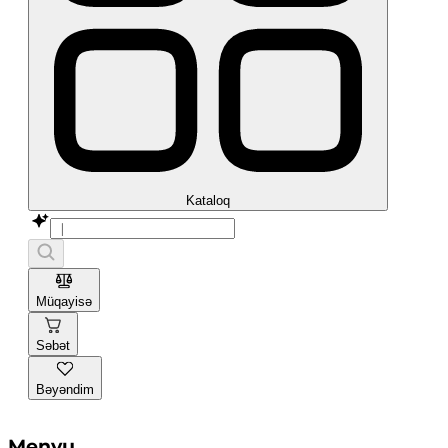
Kataloq
Müqayisə
Səbət
Bəyəndim
Menyu