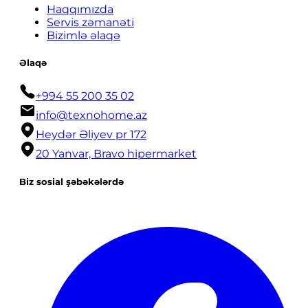
Haqqımızda
Servis zəmanəti
Bizimlə əlaqə
Əlaqə
+994 55 200 35 02
info@texnohome.az
Heydər Əliyev pr 172
20 Yanvar, Bravo hipermarket
Biz sosial şəbəkələrdə