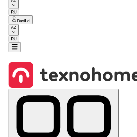
AZ
RU
Daxil ol
AZ
RU