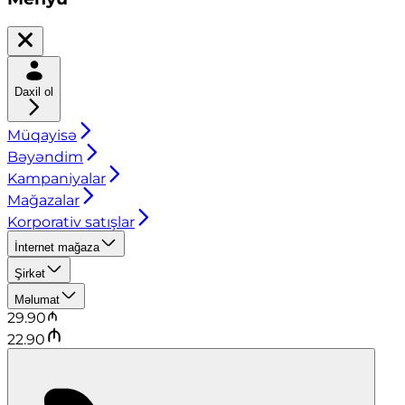
Daxil ol
Müqayisə
Bəyəndim
Kampaniyalar
Mağazalar
Korporativ satışlar
İnternet mağaza
Şirkət
Məlumat
29.90
22.90