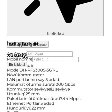
Bir klik ilə al
İndi sifariş et
Xüsusiyyətlər
Rəylər
Ad, Soyad
Xüsusiyyətlər
Mobil nömrə
Bir kliklə al
Brend
Dahua
Model
DH-PFS3005-5GT-L
Növü
Kommutator
LAN portlarının sayı
5 ədəd
Məlumat ötürmə sürəti
1000 Gbps
Kommutator səviyyəsi
2 səviyyə
Uzunluq
125 mm
Paketlərin ötürülmə sürəti
7.44 Mpps
Ethernet Portları
5 ədəd
Hündürlüyü
22 mm