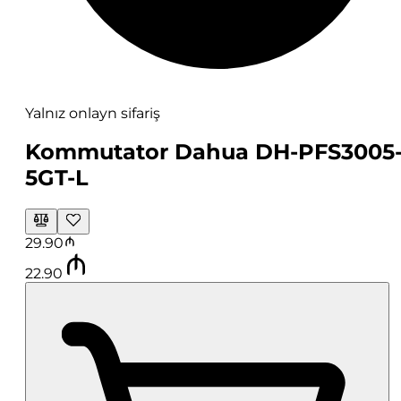
Yalnız onlayn sifariş
Kommutator Dahua DH-PFS3005
5GT-L
29.90
22.90