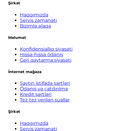
Şirkət
Haqqımızda
Servis zəmanəti
Bizimlə əlaqə
Məlumat
Konfidensiallıq siyasəti
Hissə-hissə ödəniş
Geri qaytarma siyasəti
İnternet mağaza
Saytın istifadə şərtləri
Ödəniş və çatdırılma
Kredit şərtləri
Tez-tez verilən suallar
Şirkət
Haqqımızda
Servis zəmanəti