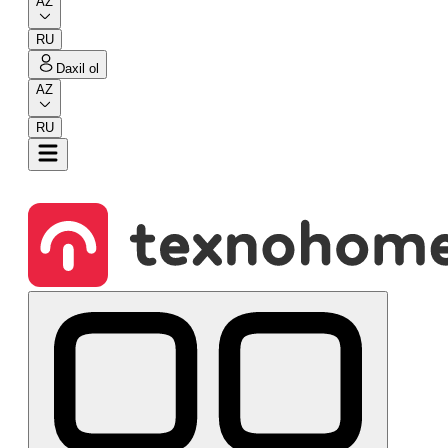
AZ
RU
Daxil ol
AZ
RU