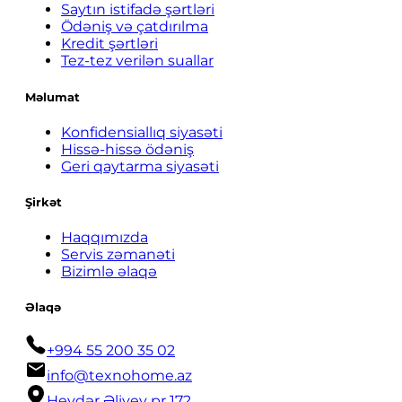
Saytın istifadə şərtləri
Ödəniş və çatdırılma
Kredit şərtləri
Tez-tez verilən suallar
Məlumat
Konfidensiallıq siyasəti
Hissə-hissə ödəniş
Geri qaytarma siyasəti
Şirkət
Haqqımızda
Servis zəmanəti
Bizimlə əlaqə
Əlaqə
+994 55 200 35 02
info@texnohome.az
Heydər Əliyev pr 172