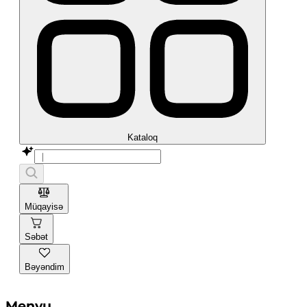
Kataloq
Müqayisə
Səbət
Bəyəndim
Menyu