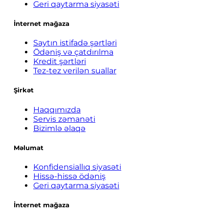
Geri qaytarma siyasəti
İnternet mağaza
Saytın istifadə şərtləri
Ödəniş və çatdırılma
Kredit şərtləri
Tez-tez verilən suallar
Şirkət
Haqqımızda
Servis zəmanəti
Bizimlə əlaqə
Məlumat
Konfidensiallıq siyasəti
Hissə-hissə ödəniş
Geri qaytarma siyasəti
İnternet mağaza