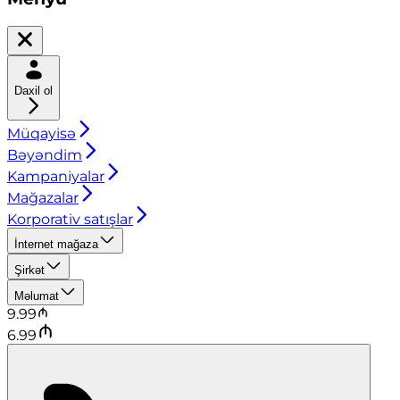
Daxil ol
Müqayisə
Bəyəndim
Kampaniyalar
Mağazalar
Korporativ satışlar
İnternet mağaza
Şirkət
Məlumat
9.99
6.99