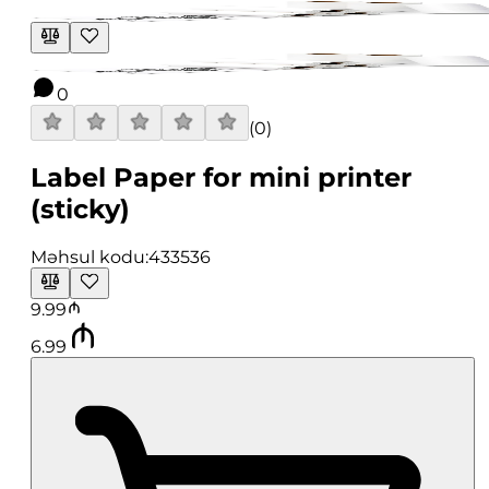
0
(
0
)
Label Paper for mini printer
(sticky)
Məhsul kodu:
433536
9.99
6.99