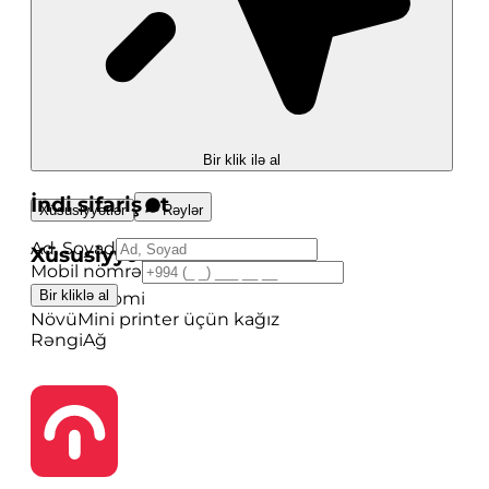
Bir klik ilə al
İndi sifariş et
Xüsusiyyətlər
Rəylər
Ad, Soyad
Xüsusiyyətlər
Mobil nömrə
Bir kliklə al
Brend
Xiaomi
Növü
Mini printer üçün kağız
Rəngi
Ağ