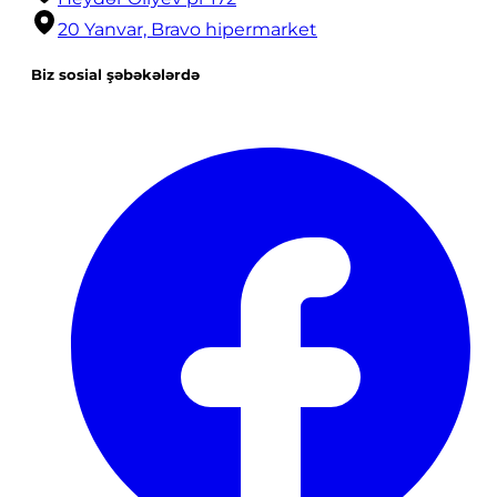
20 Yanvar, Bravo hipermarket
Biz sosial şəbəkələrdə