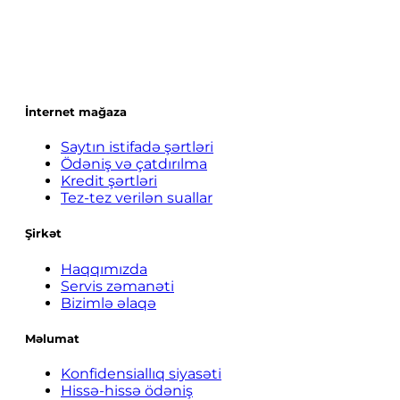
İnternet mağaza
Saytın istifadə şərtləri
Ödəniş və çatdırılma
Kredit şərtləri
Tez-tez verilən suallar
Şirkət
Haqqımızda
Servis zəmanəti
Bizimlə əlaqə
Məlumat
Konfidensiallıq siyasəti
Hissə-hissə ödəniş