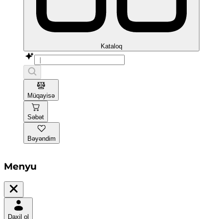
Kataloq
Müqayisə
Səbət
Bəyəndim
Menyu
Daxil ol