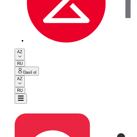
AZ
RU
Daxil ol
AZ
RU