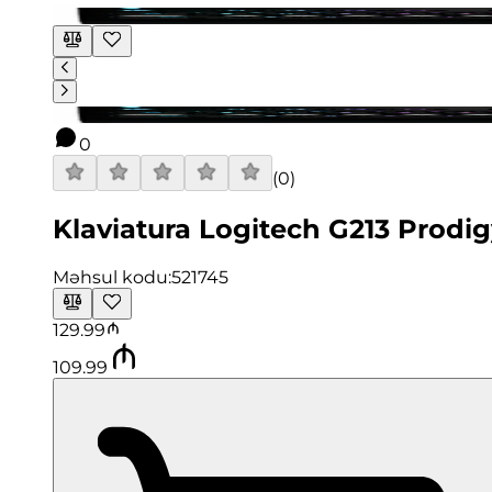
0
(
0
)
Klaviatura Logitech G213 Prod
Məhsul kodu:
521745
129.99
109.99