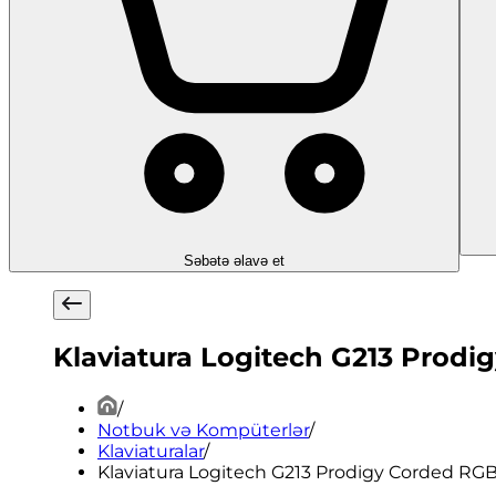
Səbətə əlavə et
Klaviatura Logitech G213 Prod
/
Notbuk və Kompüterlər
/
Klaviaturalar
/
Klaviatura Logitech G213 Prodigy Corded R