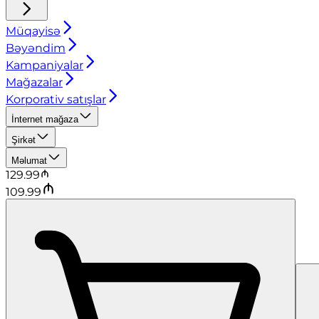
Müqayisə
Bəyəndim
Kampaniyalar
Mağazalar
Korporativ satışlar
İnternet mağaza
Şirkət
Məlumat
129.99
109.99