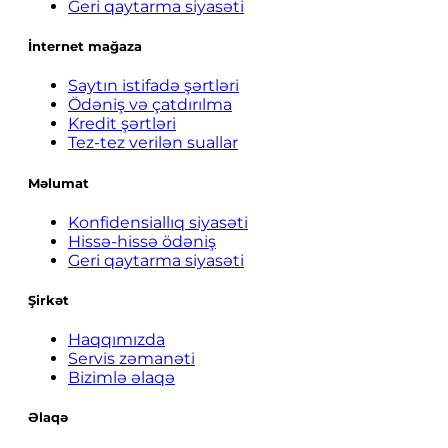
Geri qaytarma siyasəti
İnternet mağaza
Saytın istifadə şərtləri
Ödəniş və çatdırılma
Kredit şərtləri
Tez-tez verilən suallar
Məlumat
Konfidensiallıq siyasəti
Hissə-hissə ödəniş
Geri qaytarma siyasəti
Şirkət
Haqqımızda
Servis zəmanəti
Bizimlə əlaqə
Əlaqə