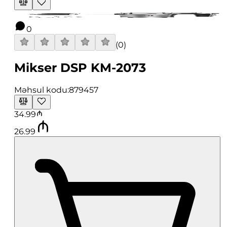
0
(
0
)
Mikser DSP KM-2073
Məhsul kodu:
879457
34.99
26.99