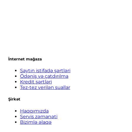
İnternet mağaza
Saytın istifadə şərtləri
Ödəniş və çatdırılma
Kredit şərtləri
Tez-tez verilən suallar
Şirkət
Haqqımızda
Servis zəmanəti
Bizimlə əlaqə