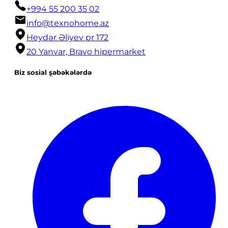
+994 55 200 35 02
info@texnohome.az
Heydər Əliyev pr 172
20 Yanvar, Bravo hipermarket
Biz sosial şəbəkələrdə