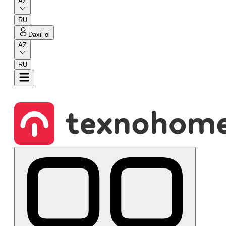
AZ
RU
Daxil ol
AZ
RU