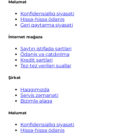
Məlumat
Konfidensiallıq siyasəti
Hissə-hissə ödəniş
Geri qaytarma siyasəti
İnternet mağaza
Saytın istifadə şərtləri
Ödəniş və çatdırılma
Kredit şərtləri
Tez-tez verilən suallar
Şirkət
Haqqımızda
Servis zəmanəti
Bizimlə əlaqə
Məlumat
Konfidensiallıq siyasəti
Hissə-hissə ödəniş