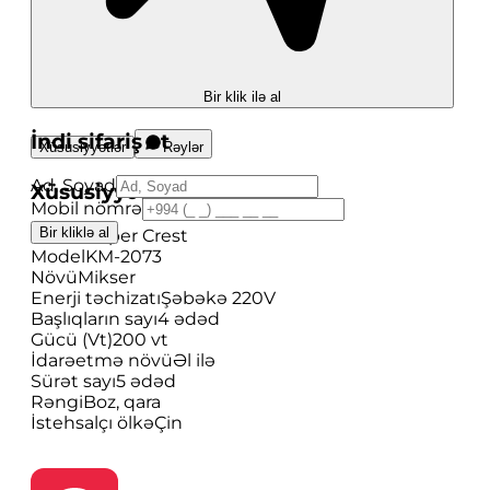
Bir klik ilə al
İndi sifariş et
Xüsusiyyətlər
Rəylər
Ad, Soyad
Xüsusiyyətlər
Mobil nömrə
Bir kliklə al
Brend
Super Crest
Model
KM-2073
Növü
Mikser
Enerji təchizatı
Şəbəkə 220V
Başlıqların sayı
4 ədəd
Gücü (Vt)
200 vt
İdarəetmə növü
Əl ilə
Sürət sayı
5 ədəd
Rəngi
Boz, qara
İstehsalçı ölkə
Çin