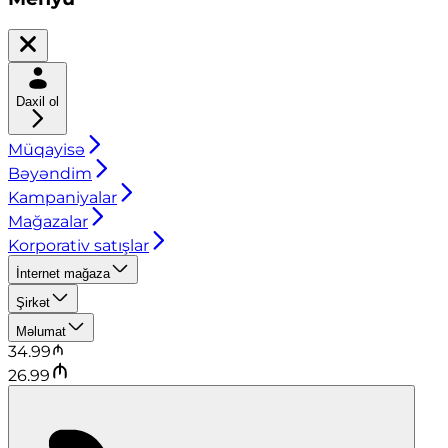
Daxil ol
Müqayisə
Bəyəndim
Kampaniyalar
Mağazalar
Korporativ satışlar
İnternet mağaza
Şirkət
Məlumat
34.99
26.99