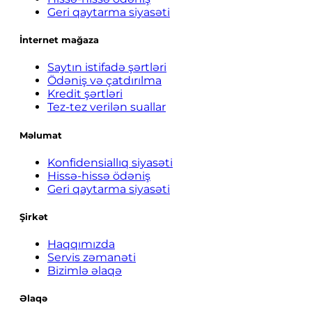
Geri qaytarma siyasəti
İnternet mağaza
Saytın istifadə şərtləri
Ödəniş və çatdırılma
Kredit şərtləri
Tez-tez verilən suallar
Məlumat
Konfidensiallıq siyasəti
Hissə-hissə ödəniş
Geri qaytarma siyasəti
Şirkət
Haqqımızda
Servis zəmanəti
Bizimlə əlaqə
Əlaqə