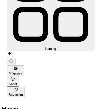
Kataloq
Müqayisə
Səbət
Bəyəndim
Menyu