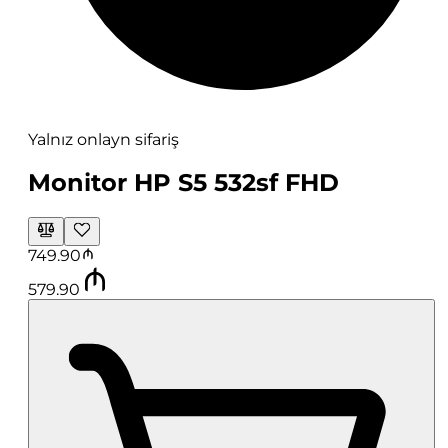
Yalnız onlayn sifariş
Monitor HP S5 532sf FHD
749.90
579.90