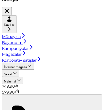
Daxil ol
Müqayisə
Bəyəndim
Kampaniyalar
Mağazalar
Korporativ satışlar
İnternet mağaza
Şirkət
Məlumat
749.90
579.90