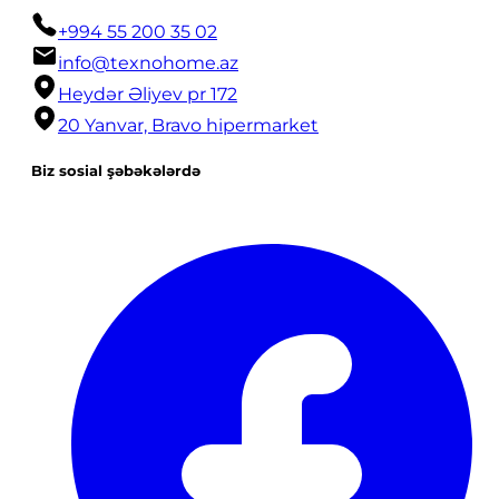
+994 55 200 35 02
info@texnohome.az
Heydər Əliyev pr 172
20 Yanvar, Bravo hipermarket
Biz sosial şəbəkələrdə