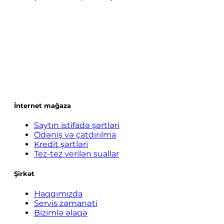
İnternet mağaza
Saytın istifadə şərtləri
Ödəniş və çatdırılma
Kredit şərtləri
Tez-tez verilən suallar
Şirkət
Haqqımızda
Servis zəmanəti
Bizimlə əlaqə