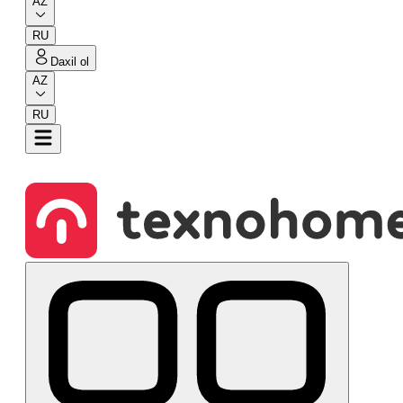
AZ
RU
Daxil ol
AZ
RU