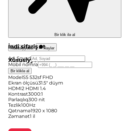
Bir klik ilə al
İndi sifariş et
Xüsusiyyətlər
Rəylər
Ad, Soyad
Xüsusiyyətlər
Mobil nömrə
Bir kliklə al
Brend
HP
Model
S5 532sf FHD
Ekran ölçüsü
31.5" düym
HDMI
2 HDMI 1.4
Kontrast
3000:1
Parlaqlıq
300 nit
Tezlik
100Hz
Qətnamə
1920 x 1080
Zəmanət
1 il