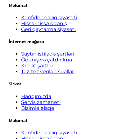
Məlumat
Konfidensiallıq siyasəti
Hissə-hissə ödəniş
Geri qaytarma siyasəti
İnternet mağaza
Saytın istifadə şərtləri
Ödəniş və çatdırılma
Kredit şərtləri
Tez-tez verilən suallar
Şirkət
Haqqımızda
Servis zəmanəti
Bizimlə əlaqə
Məlumat
Konfidensiallıq siyasəti
Hissə-hissə ödəniş