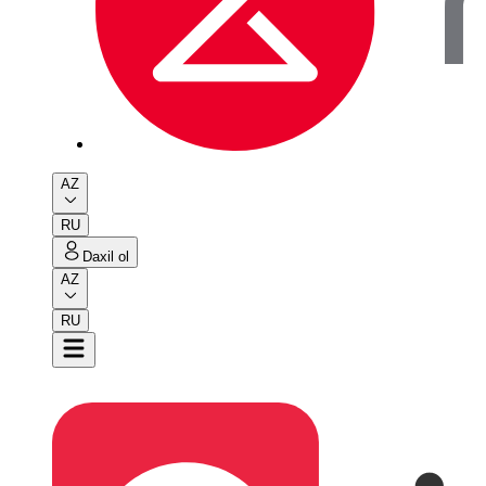
AZ
RU
Daxil ol
AZ
RU