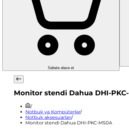
Səbətə əlavə et
Monitor stendi Dahua DHI-PKC
/
Notbuk və Kompüterlər
/
Notbuk aksesuarları
/
Monitor stendi Dahua DHI-PKC-MS0A