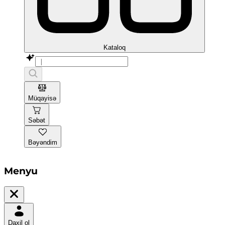
Kataloq
Müqayisə
Səbət
Bəyəndim
Menyu
Daxil ol