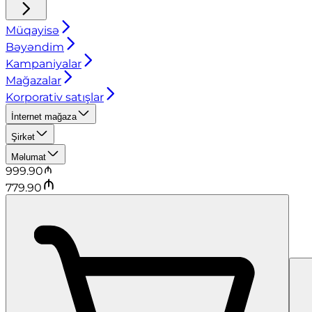
Müqayisə
Bəyəndim
Kampaniyalar
Mağazalar
Korporativ satışlar
İnternet mağaza
Şirkət
Məlumat
999.90
779.90